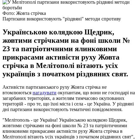
Фото: Жовта стрічка
Партизани використовують "різдвяні" методи спротиву
Українською колядкою Щедрик,
жовтими стрічками на фоні школи №
23 та патріотичними ялинковими
прикрасами активісти руху Жовта
стрічка в Мелітополі вітають усіх
українців з початком різдвяних свят.
Активісти партизанського руху Жовта стрічка не
втомлюються
нагадувати
окупантам, що вони не господарі на
загарбаних територіях, а жителям тимчасово окупованих
територій - про те, що їхні міста і села - це Україна. У різдвяні
дні партизани використовують тематичні повідомлення.
"Мелітополь - це Україна! Українською колядкою Щедрик,
жовтими стрічками на фоні школи № 23 та патріотичними
ялинковими прикрасами активісти руху Жовта стрічка в
Мелітополі вітають усіх українців з початком різдвяних свят",