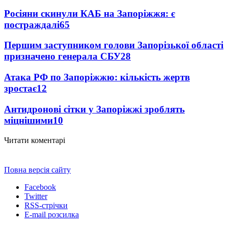
Росіяни скинули КАБ на Запоріжжя: є
постраждалі
65
Першим заступником голови Запорізької області
призначено генерала СБУ
28
Атака РФ по Запоріжжю: кількість жертв
зростає
12
Антидронові сітки у Запоріжжі зроблять
міцнішими
10
Читати коментарі
Повна версія сайту
Facebook
Twitter
RSS-стрічки
E-mail розсилка