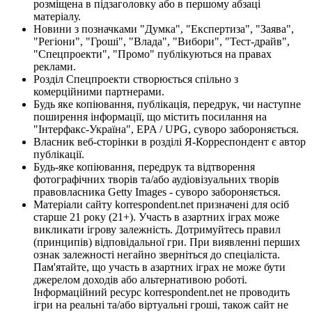
розміщена в підзаголовку або в першому абзаці
матеріалу.
Новини з позначками "Думка", "Експертиза", "Заява",
"Регіони", "Гроші", "Влада", "Вибори", "Тест-драйв",
"Спецпроекти", "Промо" публікуються на правах
реклами.
Розділ Спецпроекти створюється спільно з
комерційними партнерами.
Будь яке копіювання, публікація, передрук, чи наступне
поширення інформації, що містить посилання на
"Інтерфакс-Україна", EPA / UPG, суворо забороняється.
Власник веб-сторінки в розділі Я-Корреспондент є автор
публікації.
Будь-яке копіювання, передрук та відтворення
фотографічних творів та/або аудіовізуальних творів
правовласника Getty Images - суворо забороняється.
Матеріали сайту korrespondent.net призначені для осіб
старше 21 року (21+). Участь в азартних іграх може
викликати ігрову залежність. Дотримуйтесь правил
(принципів) відповідальної гри. При виявленні перших
ознак залежності негайно зверніться до спеціаліста.
Пам'ятайте, що участь в азартних іграх не може бути
джерелом доходів або альтернативою роботі.
Інформаційний ресурс korrespondent.net не проводить
ігри на реальні та/або віртуальні гроші, також сайт не