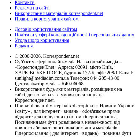
Контакти
Реклама на сайті
Використання матеріалів korrespondent.net
Правила користування сайтом
Договір користування сайтом
Політика у сфері конфіденційності і персональних даних
Угода щодо користування
Редакція
© 2000-2026, Korrespondent.net
Суб'єкт у сфері онлайн-медіа Назва онлайн-медіа –
«КореспонденТ.net» Адреса: 02091, місто Київ,
ХАРКІВСЬКЕ ШОСЕ, будинок 172-Б, офіс 208/1 E-mail:
sunlight@mediadim.com.ua
Телефон: 044-205-43-00
Ідентифікатор медіа – R40-06068
Використання будь-яких матеріалів, розміщених на
сайті, дозволяється за умови посилання на
Корреспондент.net.
При копіюванні матеріалів зі сторінки « Новини України
і світу» , для інтернет - видань - обов'язкове пряме
відкрите для пошукових систем гіперпосилання .
Посилання має бути розміщена в незалежності від
повного або часткового використання матеріалів.
Гіперпосилання ( для інтернет - видань) - повинна бути