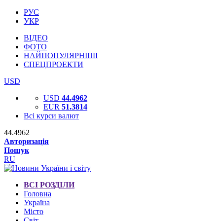
РУС
УКР
ВІДЕО
ФОТО
НАЙПОПУЛЯРНІШІ
СПЕЦПРОЕКТИ
USD
USD
44.4962
EUR
51.3814
Всі курси валют
44.4962
Авторизація
Пошук
RU
ВСІ РОЗДІЛИ
Головна
Україна
Місто
Світ