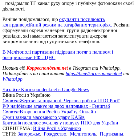
- повідомляє ТГ-канал руху опору і публікує фотодокази своєї
діяльності.
Раніше повідомлялося, що
окупанти посилюють
контрдиверсійний режим на загарбаних територіях.
Росіяни
сформували окремі маневрені групи радіоелектронної
розвідки, які намагаються запеленгувати джерела
випромінювання від супутникових телефонів.
В Мелітополі партизани підірвали потяг з паливом і
боєприпасами РФ - ЦНС
Новини від
Корреспондент.net
в Telegram та WhatsApp.
Підписуйтесь на наші канали
https://t.me/korrespondentnet
та
WhatsApp
Читайте Korrespondent.net в Google News
Війна Росії з Україною
Сюжет
Жертви та поранені. Чергова робота ППО Росії
РФ найбільше атакує на двох напрямках - Генштаб
Сюжет
Вторгнення Росії в Україну. Онлайн
Суми зазнали масованого удару КАБів
Британія посилює зусилля у пошуку ППО для України
СПЕЦТЕМА:
Війна Росії з Україною
ТЕГИ:
Запорожье
,
Рождество
,
Мелитополь
,
Партизаны
,