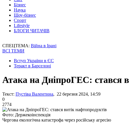
Бізнес
Наука
Шоу-бізнес
Спорт
Lifestyle
БЛОГИ ЧИТАЧІВ
СПЕЦТЕМА:
Війна в Ірані
ВСІ ТЕМИ
Вступ України в ЄС
Теракт в Барселоні
Атака на ДніпроГЕС: стався 
Текст:
Пустіва Валентина
, 22 березня 2024, 14:59
0
2774
Фото: Держекоінспекція
Чергова екологічна катастрофа через російську агресію