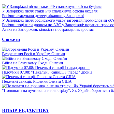
У Запоріжжі після атаки РФ спалахнула офісна будівля
Росіяни атакували дитячу лікарню у Запоріжжі
У Запоріжжі після російського удару загорівся промисловий об'
Росіяни поцілили дроном по АЗС у Запоріжжі: поранені троє ос
Атака на Запоріжжя: кількість постраждалих зростає
Сюжети
Вторгнення Росії в Україну. Онлайн
Війна на Близькому Сході. Онлайн
Підсумки 07.08: "Пекельні" санкції і "парад" дронів
Пекельні санкції. Рішення Сената США
"Полювати на лучника, а не на стрілу". Як Україні боротись з 
ВИБІР РЕДАКТОРА