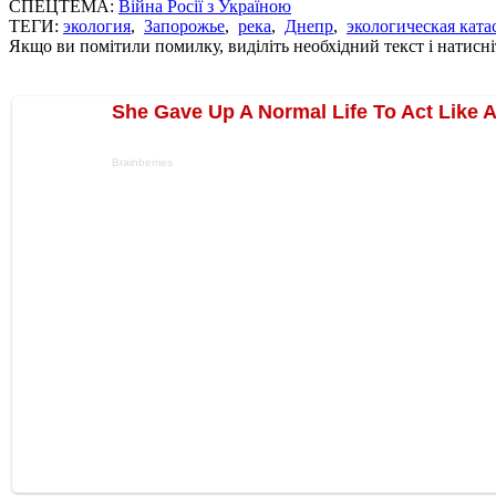
СПЕЦТЕМА:
Війна Росії з Україною
ТЕГИ:
экология
,
Запорожье
,
река
,
Днепр
,
экологическая ката
Якщо ви помітили помилку, виділіть необхідний текст і натисніт