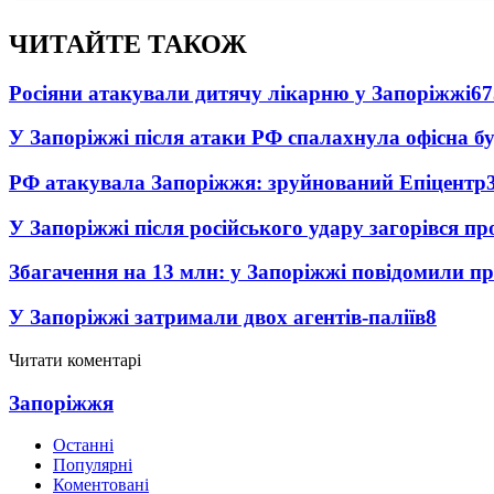
ЧИТАЙТЕ ТАКОЖ
Росіяни атакували дитячу лікарню у Запоріжжі
67
У Запоріжжі після атаки РФ спалахнула офісна бу
РФ атакувала Запоріжжя: зруйнований Епіцентр
У Запоріжжі після російського удару загорівся п
Збагачення на 13 млн: у Запоріжжі повідомили 
У Запоріжжі затримали двох агентів-паліїв
8
Читати коментарі
Запоріжжя
Останні
Популярні
Коментовані