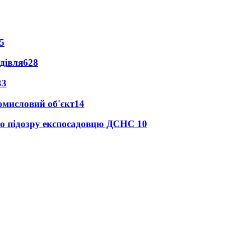
5
дівля
628
33
ромисловий об'єкт
14
про підозру експосадовцю ДСНС
10