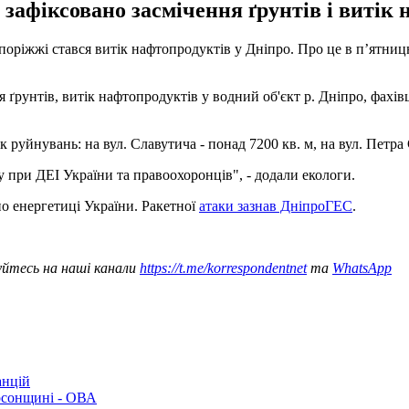
зафіксовано засмічення ґрунтів і витік 
оріжжі стався витік нафтопродуктів у Дніпро. Про це в п’ятниц
ґрунтів, витік нафтопродуктів у водний об'єкт р. Дніпро, фахів
 руйнувань: на вул. Славутича - понад 7200 кв. м, на вул. Петра 
 при ДЕІ України та правоохоронців", - додали екологи.
о енергетиці України. Ракетної
атаки зазнав ДніпроГЕС
.
уйтесь на наші канали
https://t.me/korrespondentnet
та
WhatsApp
анцій
рсонщині - ОВА