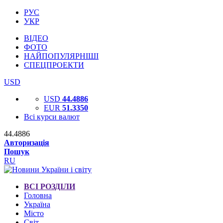
РУС
УКР
ВІДЕО
ФОТО
НАЙПОПУЛЯРНІШІ
СПЕЦПРОЕКТИ
USD
USD
44.4886
EUR
51.3350
Всі курси валют
44.4886
Авторизація
Пошук
RU
ВСІ РОЗДІЛИ
Головна
Україна
Місто
Світ