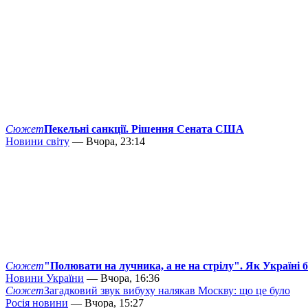
Сюжет
Пекельні санкції. Рішення Сената США
Новини світу
— Вчора, 23:14
Сюжет
"Полювати на лучника, а не на стрілу". Як Україні 
Новини України
— Вчора, 16:36
Сюжет
Загадковий звук вибуху налякав Москву: що це було
Росія новини
— Вчора, 15:27