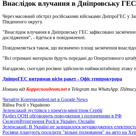
Внаслідок влучання в Дніпровську ГЕС 
Через масоваий обстріл російськими військами ДніпроГЕС у Зап
Південного округу.
"Внаслідок влучання в Дніпровську ГЕС зафіксовано засмічення 
дослідження", - йдеться в повідомленні.
Повідомляється також, що визначено площі засмічення внаслідок
"Всі отримані матеріали будуть передані до Оперативного штабу
Нагадаємо, сьогодні росіяни здійснили наймасштабнішу атаку п
ДніпроГЕС витримав вісім ракет - Офіс генпрокурора
Новини від
Корреспондент.net
в Telegram та WhatsApp. Підпис
Читайте Korrespondent.net в Google News
Війна Росії з Україною
Зеленський зустрівся з прем'єр-міністром Сербії
Радбез ООН обговорить поводження з полоненими в РФ
Сюжет
Вторгнення Росії в Україну. Онлайн
Зеленський: В Україні не залишилося неушкоджених електрост
Росіяни планують посилити "вільне полювання" на авто на Хе