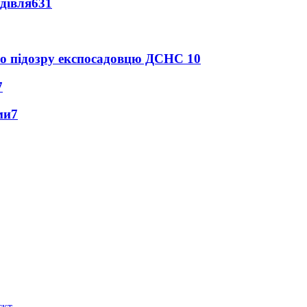
дівля
631
про підозру експосадовцю ДСНС
10
7
ми
7
єкт