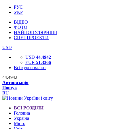
РУС
УКР
ВІДЕО
ФОТО
НАЙПОПУЛЯРНІШІ
СПЕЦПРОЕКТИ
USD
USD
44.4942
EUR
51.3366
Всі курси валют
44.4942
Авторизація
Пошук
RU
ВСІ РОЗДІЛИ
Головна
Україна
Місто
Світ