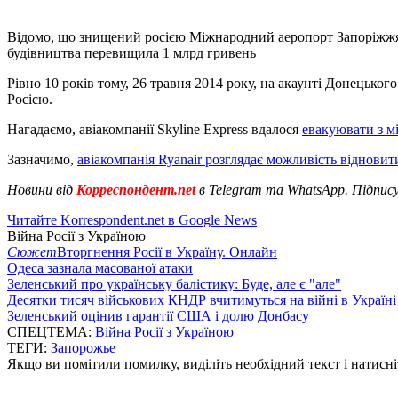
Відомо, що знищений росією Міжнародний аеропорт Запоріжжя бу
будівництва перевищила 1 млрд гривень
Рівно 10 років тому, 26 травня 2014 року, на акаунті Донецько
Росією.
Нагадаємо, авіакомпанії Skyline Express вдалося
евакуювати з м
Зазначимо,
авіакомпанія Ryanair розглядає можливість відновит
Новини від
Корреспондент.net
в Telegram та WhatsApp. Підпис
Читайте Korrespondent.net в Google News
Війна Росії з Україною
Сюжет
Вторгнення Росії в Україну. Онлайн
Одеса зазнала масованої атаки
Зеленський про українську балістику: Буде, але є "але"
Десятки тисяч військових КНДР вчитимуться на війні в Україні
Зеленський оцінив гарантії США і долю Донбасу
СПЕЦТЕМА:
Війна Росії з Україною
ТЕГИ:
Запорожье
Якщо ви помітили помилку, виділіть необхідний текст і натисніт