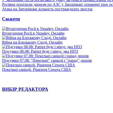
Росіяни поцілили дроном по АЗС у Запоріжжі: поранені троє ос
Атака на Запоріжжя: кількість постраждалих зростає
Сюжети
Вторгнення Росії в Україну. Онлайн
Війна на Близькому Сході. Онлайн
Підсумки 08.08: Patriot буде і мінус два НПЗ
Підсумки 07.08: "Пекельні" санкції і "парад" дронів
Пекельні санкції. Рішення Сената США
ВИБІР РЕДАКТОРА