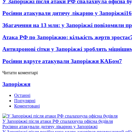
У Запоріжжі після атаки РФ спалахнула офісна бу
Росіяни атакували дитячу лікарню у Запоріжжі
16
Збагачення на 13 млн: у Запоріжжі повідомили 
Атака РФ по Запоріжжю: кількість жертв зростає
Антидронові сітки у Запоріжжі зроблять міцніши
Росіяни вдруге атакували Запоріжжя КАБом
7
Читати коментарі
Запоріжжя
Останні
Популярні
Коментовані
У Запоріжжі після атаки РФ спалахнула офісна будівля
Росіяни атакували дитячу лікарню у Запоріжжі
У Запоріжжі після російського удару загорівся промисловий об'