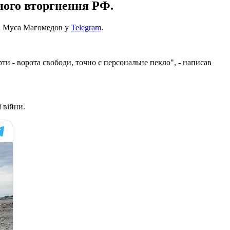
ного вторгнення РФ.
ни Муса Магомедов у
Telegram
.
ти - ворота свободи, точно є персональне пекло", - написав
 війни.