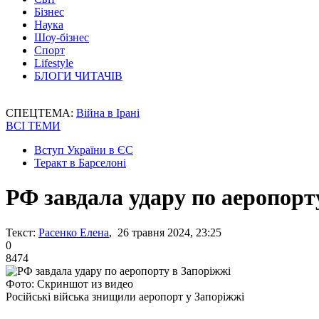
Бізнес
Наука
Шоу-бізнес
Спорт
Lifestyle
БЛОГИ ЧИТАЧІВ
СПЕЦТЕМА:
Війна в Ірані
ВСІ ТЕМИ
Вступ України в ЄС
Теракт в Барселоні
РФ завдала удару по аеропорт
Текст:
Расенко Елена
, 26 травня 2024, 23:25
0
8474
Фото: Скриншот из видео
Російські війська знищили аеропорт у Запоріжжі