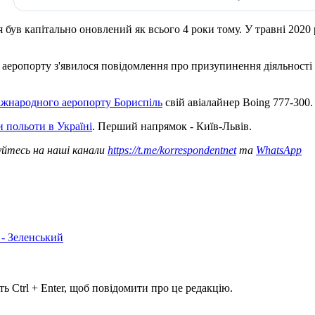
в капітально оновлений як всього 4 роки тому. У травні 2020 р
го аеропорту з'явилося повідомлення про призупинення діяльності
іжнародного аеропорту Бориспіль
свій авіалайнер Boing 777-300
и польоти в Україні
. Перший напрямок - Київ-Львів.
уйтесь на наші канали
https://t.me/korrespondentnet
та
WhatsApp
 - Зеленський
ь Ctrl + Enter, щоб повідомити про це редакцію.