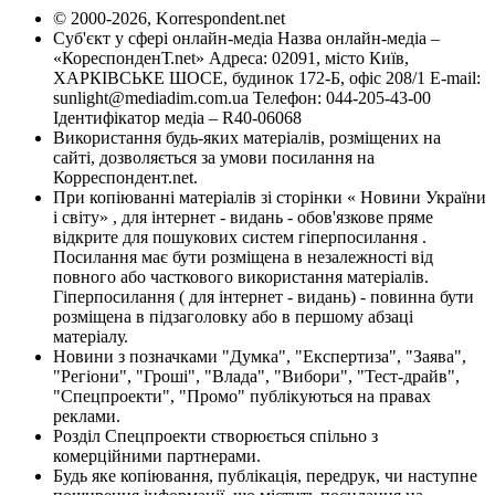
© 2000-2026, Korrespondent.net
Суб'єкт у сфері онлайн-медіа Назва онлайн-медіа –
«КореспонденТ.net» Адреса: 02091, місто Київ,
ХАРКІВСЬКЕ ШОСЕ, будинок 172-Б, офіс 208/1 E-mail:
sunlight@mediadim.com.ua
Телефон: 044-205-43-00
Ідентифікатор медіа – R40-06068
Використання будь-яких матеріалів, розміщених на
сайті, дозволяється за умови посилання на
Корреспондент.net.
При копіюванні матеріалів зі сторінки « Новини України
і світу» , для інтернет - видань - обов'язкове пряме
відкрите для пошукових систем гіперпосилання .
Посилання має бути розміщена в незалежності від
повного або часткового використання матеріалів.
Гіперпосилання ( для інтернет - видань) - повинна бути
розміщена в підзаголовку або в першому абзаці
матеріалу.
Новини з позначками "Думка", "Експертиза", "Заява",
"Регіони", "Гроші", "Влада", "Вибори", "Тест-драйв",
"Спецпроекти", "Промо" публікуються на правах
реклами.
Розділ Спецпроекти створюється спільно з
комерційними партнерами.
Будь яке копіювання, публікація, передрук, чи наступне