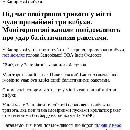
У Запоріжжі вибухи
Під час повітряної тривоги у місті
чули принаймні три вибухи.
Моніторингові канали повідомляють
про удар балістичними ракетами.
У Запоріжжі у ніч проти суботи, 1 червня, пролунали вибухи,
повідомляє
голова Запорізької ОВА Іван Федоров.
"Вибухи у Запоріжжі", - написав Федоров.
Моніторинговий канал Николаевский Ванек зазначає, що
імовірно удар був здійснений балістичними ракетами.
Соцмережі повідомляють, що у місті чули принаймні три
вибухи.
У цей час у Запоріжжі та області оголошена повітряна
тривога, яка повʼязана імовірними пусками крилатих ракет
стратегічними бомбардувальниками Ту-95МС.
Нагадаємо, цієї ночі повідомлялося, що ворог
підняв у небо