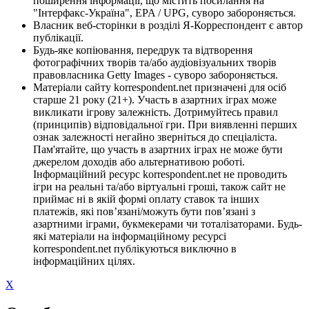
поширення інформації, що містить посилання на
"Інтерфакс-Україна", EPA / UPG, суворо забороняється.
Власник веб-сторінки в розділі Я-Корреспондент є автор
публікації.
Будь-яке копіювання, передрук та відтворення
фотографічних творів та/або аудіовізуальних творів
правовласника Getty Images - суворо забороняється.
Матеріали сайту korrespondent.net призначені для осіб
старше 21 року (21+). Участь в азартних іграх може
викликати ігрову залежність. Дотримуйтесь правил
(принципів) відповідальної гри. При виявленні перших
ознак залежності негайно зверніться до спеціаліста.
Пам'ятайте, що участь в азартних іграх не може бути
джерелом доходів або альтернативою роботі.
Інформаційний ресурс korrespondent.net не проводить
ігри на реальні та/або віртуальні гроші, також сайт не
приймає ні в якій формі оплату ставок та інших
платежів, які пов’язані/можуть бути пов’язані з
азартними іграми, букмекерами чи тоталізаторами. Будь-
які матеріали на інформаційному ресурсі
korrespondent.net публікуються виключно в
інформаційних цілях.
X