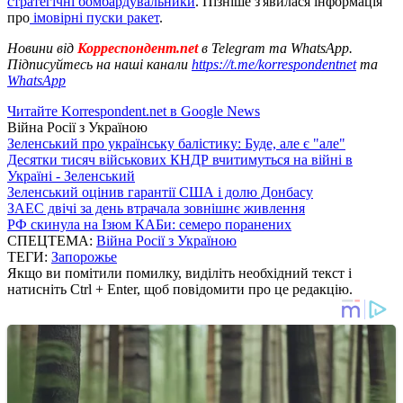
стратегічні бомбардувальники
. Пізніше з'явилася інформація
про
імовірні пуски ракет
.
Новини від
Корреспондент.net
в Telegram та WhatsApp.
Підписуйтесь на наші канали
https://t.me/korrespondentnet
та
WhatsApp
Читайте Korrespondent.net в Google News
Війна Росії з Україною
Зеленський про українську балістику: Буде, але є "але"
Десятки тисяч військових КНДР вчитимуться на війні в
Україні - Зеленський
Зеленський оцінив гарантії США і долю Донбасу
ЗАЕС двічі за день втрачала зовнішнє живлення
РФ скинула на Ізюм КАБи: семеро поранених
СПЕЦТЕМА:
Війна Росії з Україною
ТЕГИ:
Запорожье
Якщо ви помітили помилку, виділіть необхідний текст і
натисніть Ctrl + Enter, щоб повідомити про це редакцію.