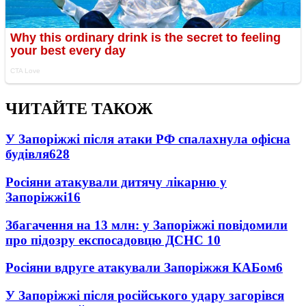
ЧИТАЙТЕ ТАКОЖ
У Запоріжжі після атаки РФ спалахнула офісна
будівля
628
Росіяни атакували дитячу лікарню у
Запоріжжі
16
Збагачення на 13 млн: у Запоріжжі повідомили
про підозру експосадовцю ДСНС
10
Росіяни вдруге атакували Запоріжжя КАБом
6
У Запоріжжі після російського удару загорівся