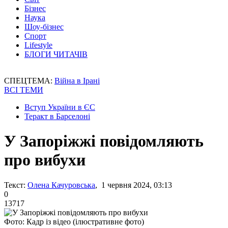
Бізнес
Наука
Шоу-бізнес
Спорт
Lifestyle
БЛОГИ ЧИТАЧІВ
СПЕЦТЕМА:
Війна в Ірані
ВСІ ТЕМИ
Вступ України в ЄС
Теракт в Барселоні
У Запоріжжі повідомляють
про вибухи
Текст:
Олена Качуровська
, 1 червня 2024, 03:13
0
13717
Фото: Кадр із відео (ілюстративне фото)