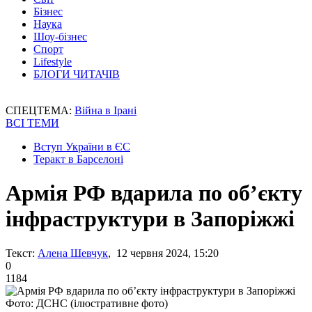
Бізнес
Наука
Шоу-бізнес
Спорт
Lifestyle
БЛОГИ ЧИТАЧІВ
СПЕЦТЕМА:
Війна в Ірані
ВСІ ТЕМИ
Вступ України в ЄС
Теракт в Барселоні
Армія РФ вдарила по обʼєкту
інфраструктури в Запоріжжі
Текст:
Алена Шевчук
, 12 червня 2024, 15:20
0
1184
Фото: ДСНС (ілюстративне фото)