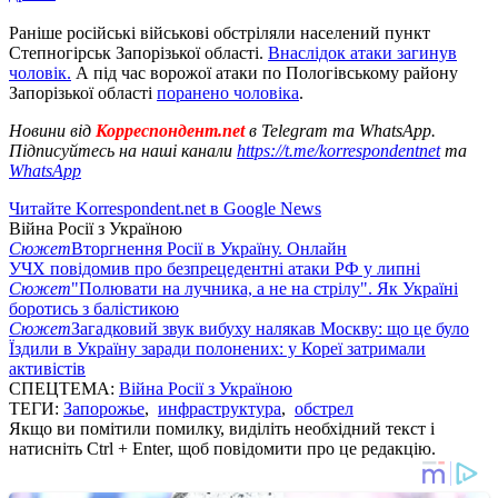
Раніше російські військові обстріляли населений пункт
Степногірськ Запорізької області.
Внаслідок атаки загинув
чоловік.
А під час ворожої атаки по Пологівському району
Запорізької області
поранено чоловіка
.
Новини від
Корреспондент.net
в Telegram та WhatsApp.
Підписуйтесь на наші канали
https://t.me/korrespondentnet
та
WhatsApp
Читайте Korrespondent.net в Google News
Війна Росії з Україною
Сюжет
Вторгнення Росії в Україну. Онлайн
УЧХ повідомив про безпрецедентні атаки РФ у липні
Сюжет
"Полювати на лучника, а не на стрілу". Як Україні
боротись з балістикою
Сюжет
Загадковий звук вибуху налякав Москву: що це було
Їздили в Україну заради полонених: у Кореї затримали
активістів
СПЕЦТЕМА:
Війна Росії з Україною
ТЕГИ:
Запорожье
,
инфраструктура
,
обстрел
Якщо ви помітили помилку, виділіть необхідний текст і
натисніть Ctrl + Enter, щоб повідомити про це редакцію.