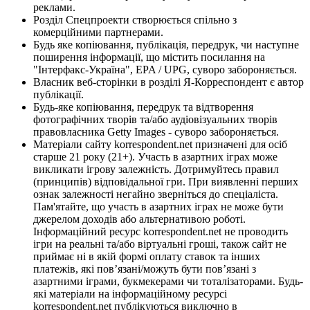
реклами.
Розділ Спецпроекти створюється спільно з
комерційними партнерами.
Будь яке копіювання, публікація, передрук, чи наступне
поширення інформації, що містить посилання на
"Інтерфакс-Україна", EPA / UPG, суворо забороняється.
Власник веб-сторінки в розділі Я-Корреспондент є автор
публікації.
Будь-яке копіювання, передрук та відтворення
фотографічних творів та/або аудіовізуальних творів
правовласника Getty Images - суворо забороняється.
Матеріали сайту korrespondent.net призначені для осіб
старше 21 року (21+). Участь в азартних іграх може
викликати ігрову залежність. Дотримуйтесь правил
(принципів) відповідальної гри. При виявленні перших
ознак залежності негайно зверніться до спеціаліста.
Пам'ятайте, що участь в азартних іграх не може бути
джерелом доходів або альтернативою роботі.
Інформаційний ресурс korrespondent.net не проводить
ігри на реальні та/або віртуальні гроші, також сайт не
приймає ні в якій формі оплату ставок та інших
платежів, які пов’язані/можуть бути пов’язані з
азартними іграми, букмекерами чи тоталізаторами. Будь-
які матеріали на інформаційному ресурсі
korrespondent.net публікуються виключно в