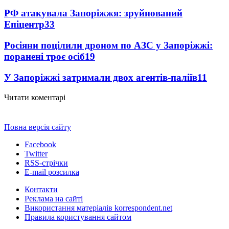
РФ атакувала Запоріжжя: зруйнований
Епіцентр
33
Росіяни поцілили дроном по АЗС у Запоріжжі:
поранені троє осіб
19
У Запоріжжі затримали двох агентів-паліїв
11
Читати коментарі
Повна версія сайту
Facebook
Twitter
RSS-стрічки
E-mail розсилка
Контакти
Реклама на сайті
Використання матеріалів korrespondent.net
Правила користування сайтом