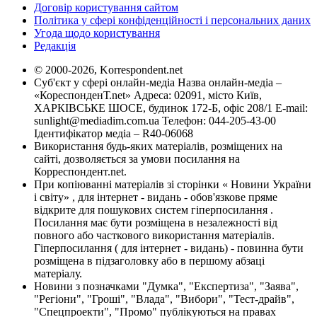
Договір користування сайтом
Політика у сфері конфіденційності і персональних даних
Угода щодо користування
Редакція
© 2000-2026, Korrespondent.net
Суб'єкт у сфері онлайн-медіа Назва онлайн-медіа –
«КореспонденТ.net» Адреса: 02091, місто Київ,
ХАРКІВСЬКЕ ШОСЕ, будинок 172-Б, офіс 208/1 E-mail:
sunlight@mediadim.com.ua
Телефон: 044-205-43-00
Ідентифікатор медіа – R40-06068
Використання будь-яких матеріалів, розміщених на
сайті, дозволяється за умови посилання на
Корреспондент.net.
При копіюванні матеріалів зі сторінки « Новини України
і світу» , для інтернет - видань - обов'язкове пряме
відкрите для пошукових систем гіперпосилання .
Посилання має бути розміщена в незалежності від
повного або часткового використання матеріалів.
Гіперпосилання ( для інтернет - видань) - повинна бути
розміщена в підзаголовку або в першому абзаці
матеріалу.
Новини з позначками "Думка", "Експертиза", "Заява",
"Регіони", "Гроші", "Влада", "Вибори", "Тест-драйв",
"Спецпроекти", "Промо" публікуються на правах