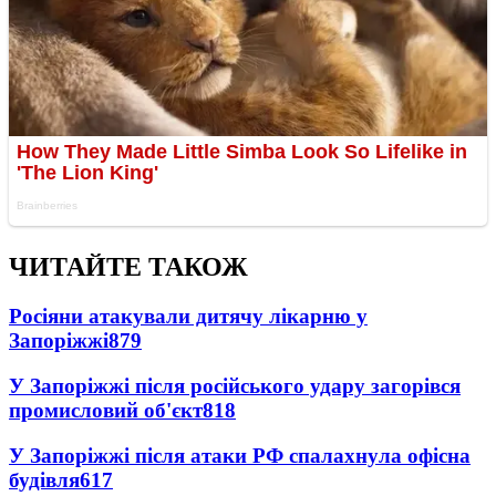
ЧИТАЙТЕ ТАКОЖ
Росіяни атакували дитячу лікарню у
Запоріжжі
879
У Запоріжжі після російського удару загорівся
промисловий об'єкт
818
У Запоріжжі після атаки РФ спалахнула офісна
будівля
617