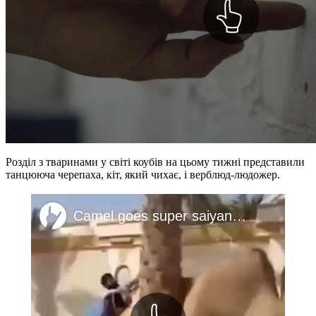
Розділ з тваринами у світі коубів на цьому тижні представили
танцююча черепаха, кіт, який чихає, і верблюд-людожер.