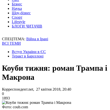
Бізнес
Наука
Шоу-бізнес
Спорт
Lifestyle
БЛОГИ ЧИТАЧІВ
СПЕЦТЕМА:
Війна в Ірані
ВСІ ТЕМИ
Вступ України в ЄС
Теракт в Барселоні
Коуби тижня: роман Трампа і
Макрона
Корреспондент.net, 27 квітня 2018, 20:40
0
1893
Фото: coub.com