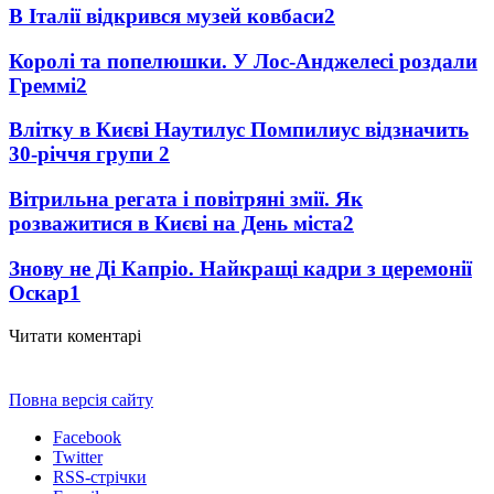
В Італії відкрився музей ковбаси
2
Королі та попелюшки. У Лос-Анджелесі роздали
Греммі
2
Влітку в Києві Наутилус Помпилиус відзначить
30-річчя групи
2
Вітрильна регата і повітряні змії. Як
розважитися в Києві на День міста
2
Знову не Ді Капріо. Найкращі кадри з церемонії
Оскар
1
Читати коментарі
Повна версія сайту
Facebook
Twitter
RSS-стрічки