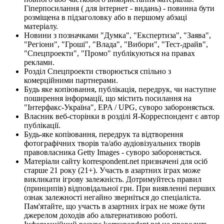
Гіперпосилання ( для інтернет - видань) - повинна бути
розміщена в підзаголовку або в першому абзаці
матеріалу.
Новини з позначками "Думка", "Експертиза", "Заява",
"Регіони", "Гроші", "Влада", "Вибори", "Тест-драйв",
"Спецпроекти", "Промо" публікуються на правах
реклами.
Розділ Спецпроекти створюється спільно з
комерційними партнерами.
Будь яке копіювання, публікація, передрук, чи наступне
поширення інформації, що містить посилання на
"Інтерфакс-Україна", EPA / UPG, суворо забороняється.
Власник веб-сторінки в розділі Я-Корреспондент є автор
публікації.
Будь-яке копіювання, передрук та відтворення
фотографічних творів та/або аудіовізуальних творів
правовласника Getty Images - суворо забороняється.
Матеріали сайту korrespondent.net призначені для осіб
старше 21 року (21+). Участь в азартних іграх може
викликати ігрову залежність. Дотримуйтесь правил
(принципів) відповідальної гри. При виявленні перших
ознак залежності негайно зверніться до спеціаліста.
Пам'ятайте, що участь в азартних іграх не може бути
джерелом доходів або альтернативою роботі.