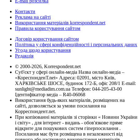
E-mail розсилка
Контакти
Реклама на сайті
Використання матеріалів korrespondent.net
Правила користування сайтом
Договір користування сайтом
Політика у сфері конфіденційності і персональних даних
Угода щодо користування
Редакція
© 2000-2026, Korrespondent.net
Суб'єкт у сфері онлайн-медіа Назва онлайн-медіа –
«КореспонденТ.net» Адреса: 02091, місто Київ,
ХАРКІВСЬКЕ ШОСЕ, будинок 172-Б, офіс 208/1 E-mail:
sunlight@mediadim.com.ua
Телефон: 044-205-43-00
Ідентифікатор медіа – R40-06068
Використання будь-яких матеріалів, розміщених на
сайті, дозволяється за умови посилання на
Корреспондент.net.
При копіюванні матеріалів зі сторінки « Новини України
і світу» , для інтернет - видань - обов'язкове пряме
відкрите для пошукових систем гіперпосилання .
Посилання має бути розміщена в незалежності від
повного або часткового використання матеріалів.