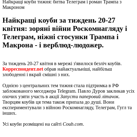
Найкращі коуби тижня: битва Телеграм і роман Трампа з
Макроном
Найкращі коуби за тиждень 20-27
квітня: зоряні війни Роскомнагляду і
Телеграм, ніжні стосунки Трампа і
Макрона - і верблюд-людожер.
За тиждень 20-27 квітня в мережі з'явилося безліч коубів.
Корреспондент.net
обрав найактуальніші, найбільш
злободенні і вкрай смішні з них.
Однією з центральних тем тижня стала підтримка в РФ
заблокованого меседжера Telegram. Павло Дуров закликав усіх
охочих узяти участь в акції
Запусти паперовий літачок
.
Творцям коубів ця тема також припала до душі. Вони
експериментували з війною Роскомнагляду, Телеграм, Гугл та
інших.
Усі коуби розміщені на сайті
Сoub.com
.