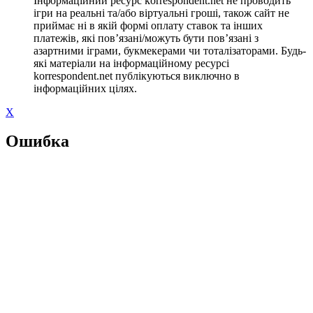
Інформаційний ресурс korrespondent.net не проводить
ігри на реальні та/або віртуальні гроші, також сайт не
приймає ні в якій формі оплату ставок та інших
платежів, які пов’язані/можуть бути пов’язані з
азартними іграми, букмекерами чи тоталізаторами. Будь-
які матеріали на інформаційному ресурсі
korrespondent.net публікуються виключно в
інформаційних цілях.
X
Ошибка