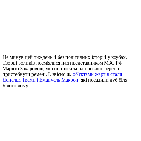
Не минув цей тиждень й без політичних історій у коубах.
Творці роликів посміялися над представником МЗС РФ
Марією Захаровою, яка попросила на прес-конференції
пристебнути ремені. І, звісно ж,
об'єктами жартів стали
Дональд Трамп і Емануель Макрон
, які посадили дуб біля
Білого дому.