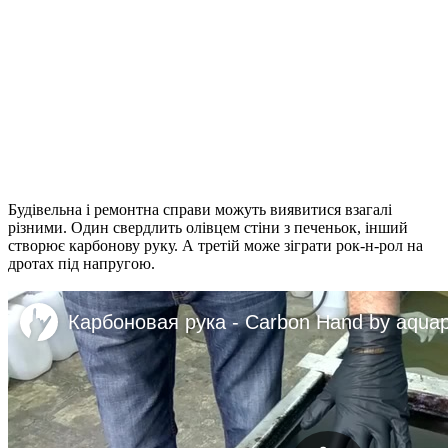
Будівельна і ремонтна справи можуть виявитися взагалі
різними. Один свердлить олівцем стіни з печеньок, інший
створює карбонову руку. А третій може зіграти рок-н-рол на
дротах під напругою.