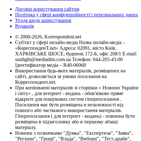
Договір користування сайтом
Політика у сфері конфіденційності і персональних даних
Угода щодо користування
Редакція
© 2000-2026, Korrespondent.net
Суб'єкт у сфері онлайн-медіа Назва онлайн-медіа –
«КореспонденТ.net» Адреса: 02091, місто Київ,
ХАРКІВСЬКЕ ШОСЕ, будинок 172-Б, офіс 208/1 E-mail:
sunlight@mediadim.com.ua
Телефон: 044-205-43-00
Ідентифікатор медіа – R40-06068
Використання будь-яких матеріалів, розміщених на
сайті, дозволяється за умови посилання на
Корреспондент.net.
При копіюванні матеріалів зі сторінки « Новини України
і світу» , для інтернет - видань - обов'язкове пряме
відкрите для пошукових систем гіперпосилання .
Посилання має бути розміщена в незалежності від
повного або часткового використання матеріалів.
Гіперпосилання ( для інтернет - видань) - повинна бути
розміщена в підзаголовку або в першому абзаці
матеріалу.
Новини з позначками "Думка", "Експертиза", "Заява",
"Регіони", "Гроші", "Влада", "Вибори", "Тест-драйв",