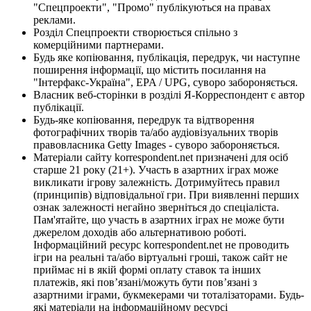
"Спецпроекти", "Промо" публікуються на правах
реклами.
Розділ Спецпроекти створюється спільно з
комерційними партнерами.
Будь яке копіювання, публікація, передрук, чи наступне
поширення інформації, що містить посилання на
"Інтерфакс-Україна", EPA / UPG, суворо забороняється.
Власник веб-сторінки в розділі Я-Корреспондент є автор
публікації.
Будь-яке копіювання, передрук та відтворення
фотографічних творів та/або аудіовізуальних творів
правовласника Getty Images - суворо забороняється.
Матеріали сайту korrespondent.net призначені для осіб
старше 21 року (21+). Участь в азартних іграх може
викликати ігрову залежність. Дотримуйтесь правил
(принципів) відповідальної гри. При виявленні перших
ознак залежності негайно зверніться до спеціаліста.
Пам'ятайте, що участь в азартних іграх не може бути
джерелом доходів або альтернативою роботі.
Інформаційний ресурс korrespondent.net не проводить
ігри на реальні та/або віртуальні гроші, також сайт не
приймає ні в якій формі оплату ставок та інших
платежів, які пов’язані/можуть бути пов’язані з
азартними іграми, букмекерами чи тоталізаторами. Будь-
які матеріали на інформаційному ресурсі