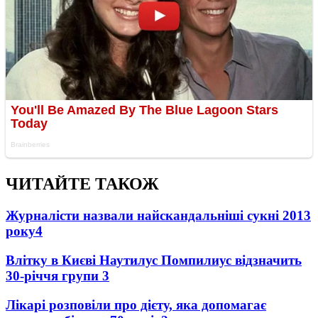
ЧИТАЙТЕ ТАКОЖ
Журналісти назвали найскандальніші сукні 2013
року
4
Влітку в Києві Наутилус Помпилиус відзначить
30-річчя групи
3
Лікарі розповіли про дієту, яка допомагає