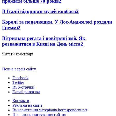
прожити більше 70 років
2
В Італії відкрився музей ковбаси
2
Королі та попелюшки. У Лос-Анджелесі роздали
Греммі
2
Вітрильна регата і повітряні змії. Як
розважитися в Києві на День міста
2
Читати коментарі
Повна версія сайту
Facebook
Twitter
RSS-стрічки
E-mail розсилка
Контакти
Реклама на сайті
Використання матеріалів korrespondent.net
Правила користування сайтом