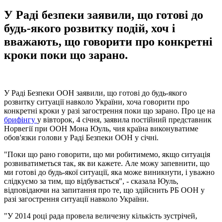
У Раді безпеки заявили, що готові до
будь-якого розвитку подій, хоч і
вважають, що говорити про конкретні
кроки поки що зарано.
У Раді Безпеки ООН заявили, що готові до будь-якого
розвитку ситуації навколо України, хоча говорити про
конкретні кроки у разі загострення поки що зарано. Про це на
брифінгу
у вівторок, 4 січня, заявила постійний представник
Норвегії при ООН Мона Юуль, чия країна виконуватиме
обов'язки голови у Раді Безпеки ООН у січні.
"Поки що рано говорити, що ми робитимемо, якщо ситуація
розвиватиметься так, як ви кажете. Але можу запевнити, що
ми готові до будь-якої ситуації, яка може виникнути, і уважно
слідкуємо за тим, що відбувається", - сказала Юуль,
відповідаючи на запитання про те, що здійснить РБ ООН у
разі загострення ситуації навколо України.
"У 2014 році рада провела величезну кількість зустрічей,