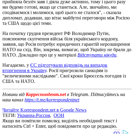
прийняла безліч заяв і діяла дуже активно, тому і цього разу
ми будемо готові, якщо це станеться. Але, звичайно, ми
сподіваємося і молимося, щоб цього не сталося", - сказала
дипломат, додавши, що вітає майбутні переговори між Росією
та США щодо цієї теми.
На початку грудня президент РФ Володимир Путін,
пояснюючи скупчення військ біля українського кордону,
заявив, що Росія потребує юридичних гарантій нерозширення
НАТО на схід. Він, зокрема, вимагає, щоб Україну не брали до
НАТО. Докладно про це у матеріалі
Відступати нікуди
.
Нагадаємо, у
ЄС підготували відповідь на випадок
вторгнення в Україну
. Росії пригрозили санкціям із
"величезними наслідками". Свої кроки Брюссель погодив із
США та НАТО.
Новини від
Корреспондент.net
в Telegram. Підписуйтесь на
наш канал
https://t.me/korrespondentnet
Читайте Korrespondent.net в Google News
ТЕГИ:
Украина-Россия
,
ООН
Якщо ви помітили помилку, виділіть необхідний текст і
натисніть Ctrl + Enter, щоб повідомити про це редакцію.