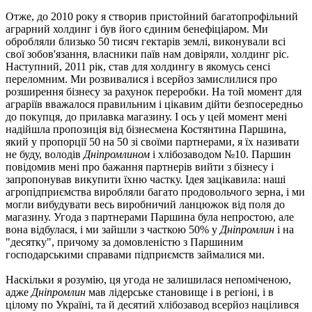
Отже, до 2010 року я створив пристойний багатопрофільний
аграрний холдинг і був його єдиним бенефіціаром. Ми
обробляли близько 50 тисяч гектарів землі, виконували всі
свої зобов'язання, власники паїв нам довіряли, холдинг ріс.
Наступний, 2011 рік, став для холдингу в якомусь сенсі
переломним. Ми розвивалися і всерйоз замислилися про
розширення бізнесу за рахунок переробки. На той момент для
аграріїв вважалося правильним і цікавим дійти безпосередньо
до покупця, до прилавка магазину. І ось у цей момент мені
надійшла пропозиція від бізнесмена Костянтина Паршина,
який у пропорції 50 на 50 зі своїми партнерами, я їх називати
не буду, володів
Дніпромлином
і хлібозаводом №10. Паршин
повідомив мені про бажання партнерів вийти з бізнесу і
запропонував викупити їхню частку. Ідея зацікавила: наші
агропідприємства виробляли багато продовольчого зерна, і ми
могли вибудувати весь виробничий ланцюжок від поля до
магазину. Угода з партнерами Паршина була непростою, але
вона відбулася, і ми зайшли з часткою 50% у
Дніпромлин
і на
"десятку", причому за домовленістю з Паршиним
господарськими справами підприємств займалися ми.
Наскільки я розумію, ця угода не залишилася непоміченою,
адже
Дніпромлин
мав лідерське становище і в регіоні, і в
цілому по Україні, та й десятий хлібозавод всерйоз націлився