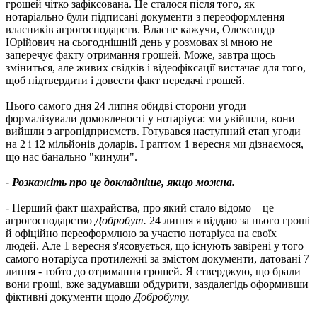
грошей чітко зафіксована. Це сталося після того, як
нотаріально були підписані документи з переоформлення
власників агрогосподарств. Власне кажучи, Олександр
Юрійович на сьогоднішній день у розмовах зі мною не
заперечує факту отримання грошей. Може, завтра щось
зміниться, але живих свідків і відеофіксації вистачає для того,
щоб підтвердити і довести факт передачі грошей.
Цього самого дня 24 липня обидві сторони угоди
формалізували домовленості у нотаріуса: ми увійшли, вони
вийшли з агропідприємств. Готувався наступний етап угоди
на 2 і 12 мільйонів доларів. І раптом 1 вересня ми дізнаємося,
що нас банально "кинули".
- Розкажіть про це докладніше, якщо можна.
- Перший факт шахрайства, про який стало відомо – це
агрогосподарство
Добробут.
24 липня я віддаю за нього гроші
й офіційно переоформлюю за участю нотаріуса на своїх
людей. Але 1 вересня з'ясовується, що існують завірені у того
самого нотаріуса протилежні за змістом документи, датовані 7
липня - тобто до отримання грошей. Я стверджую, що брали
вони гроші, вже задумавши обдурити, заздалегідь оформивши
фіктивні документи щодо
Добробуту.