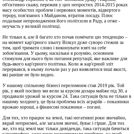
об'єктивно скажу, пережив у цих непростих 2014-2015 роках
масу особистих проблем і нервових моментів, відвертого
терору, пов'язаних з Майданом, втратив посаду. Плюс
подальше непроходження його політсили в Раду, а отже -
неучасть у великій політиці.
Не тільки я, але й багато хто почав помічати цю тенденцію –
на момент кар'єрного зльоту Вілкул дуже суворо стежив за
тим, щоб тримати слово і виконувати взяті на себе
зобов'язання. У цьому, наскільки я розумію, основним
стимулом для нього було питання репутації, яке важливе для
будь-якого кар'єрного політика. Коли ж кар'єрний зліт
перервався, в ньому почали раз у раз виявлятися інші якості,
які раніше не було видно.
У нашому спільному бізнесі переломним став 2019 рік. Той
рік, у який посівну ми вели за курсом долара майже під 30, а
продавали урожай за курсом 24. Така ситуація була не тільки в
нашому холдингу, це була проблема всіх аграріїв – показники
врожаю хороші, а фінансові показники – погані.
Для тих, хто працює на землі, такі негативні роки звичайно,
вкрай неприємні, але загалом звичні, буває і гірше. Для тих
же, хто від землі має тільки дивіденди, така ситуація бачиться
катастрофою, адже вони недоотримали прибуток, на який