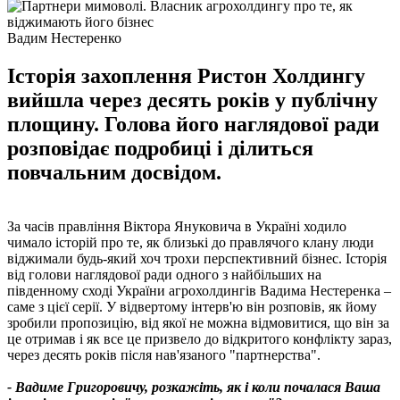
Вадим Нестеренко
Історія захоплення Ристон Холдингу
вийшла через десять років у публічну
площину. Голова його наглядової ради
розповідає подробиці і ділиться
повчальним досвідом.
За часів правління Віктора Януковича в Україні ходило
чимало історій про те, як близькі до правлячого клану люди
віджимали будь-який хоч трохи перспективний бізнес. Історія
від голови наглядової ради одного з найбільших на
південному сході України агрохолдингів Вадима Нестеренка –
саме з цієї серії. У відвертому інтерв'ю він розповів, як йому
зробили пропозицію, від якої не можна відмовитися, що він за
це отримав і як все це призвело до відкритого конфлікту зараз,
через десять років після нав'язаного "партнерства".
- Вадиме Григоровичу, розкажіть, як і коли почалася Ваша