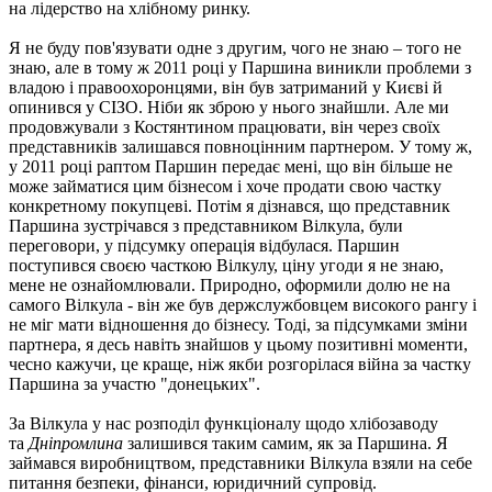
на лідерство на хлібному ринку.
Я не буду пов'язувати одне з другим, чого не знаю – того не
знаю, але в тому ж 2011 році у Паршина виникли проблеми з
владою і правоохоронцями, він був затриманий у Києві й
опинився у СІЗО. Ніби як зброю у нього знайшли. Але ми
продовжували з Костянтином працювати, він через своїх
представників залишався повноцінним партнером. У тому ж,
у 2011 році раптом Паршин передає мені, що він більше не
може займатися цим бізнесом і хоче продати свою частку
конкретному покупцеві. Потім я дізнався, що представник
Паршина зустрічався з представником Вілкула, були
переговори, у підсумку операція відбулася. Паршин
поступився своєю часткою Вілкулу, ціну угоди я не знаю,
мене не ознайомлювали. Природно, оформили долю не на
самого Вілкула - він же був держслужбовцем високого рангу і
не міг мати відношення до бізнесу. Тоді, за підсумками зміни
партнера, я десь навіть знайшов у цьому позитивні моменти,
чесно кажучи, це краще, ніж якби розгорілася війна за частку
Паршина за участю "донецьких".
За Вілкула у нас розподіл функціоналу щодо хлібозаводу
та
Дніпромлина
залишився таким самим, як за Паршина. Я
займався виробництвом, представники Вілкула взяли на себе
питання безпеки, фінанси, юридичний супровід.