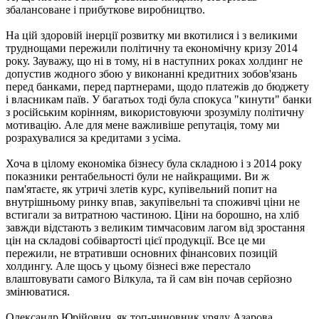
збалансоване і прибуткове виробництво.
На цій здоровій інерції розвитку ми вкотилися і з великими
труднощами пережили політичну та економічну кризу 2014
року. Зауважу, що ні в тому, ні в наступних роках холдинг не
допустив жодного збою у виконанні кредитних зобов'язань
перед банками, перед партнерами, щодо платежів до бюджету
і власникам паїв. У багатьох тоді була спокуса "кинути" банки
з російським корінням, використовуючи зрозумілу політичну
мотивацію. Але для мене важливіше репутація, тому ми
розрахувалися за кредитами з усіма.
Хоча в цілому економіка бізнесу була складною і з 2014 року
показники рентабельності були не найкращими. Ви ж
пам'ятаєте, як утричі злетів курс, купівельний попит на
внутрішньому ринку впав, закупівельні та споживчі ціни не
встигали за витратною частиною. Ціни на борошно, на хліб
завжди відстають з великим тимчасовим лагом від зростання
цін на складові собівартості цієї продукції. Все це ми
пережили, не втративши основних фінансових позицій
холдингу. Але щось у цьому бізнесі вже перестало
влаштовувати самого Вілкула, та й сам він почав серйозно
змінюватися.
Олександр Юрійович, як топ-чиновник уряду Азарова,