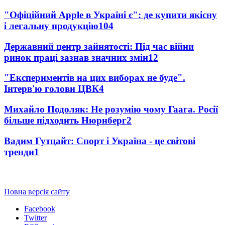
"Офіційний Apple в Україні є": де купити якісну
і легальну продукцію
104
Державний центр зайнятості: Під час війни
ринок праці зазнав значних змін
12
"Експериментів на цих виборах не буде".
Інтерв'ю голови ЦВК
4
Михайло Подоляк: Не розумію чому Гаага. Росії
більше підходить Нюрнберг
2
Вадим Гутцайт: Спорт і Україна - це світові
тренди
1
Повна версія сайту
Facebook
Twitter