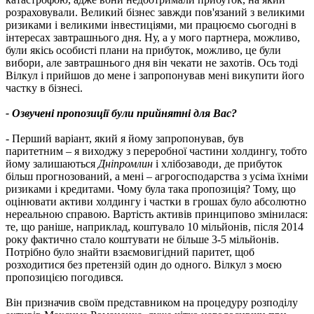
розраховували. Великий бізнес завжди пов'язаний з великими
ризиками і великими інвестиціями, ми працюємо сьогодні в
інтересах завтрашнього дня. Ну, а у мого партнера, можливо,
були якісь особисті плани на прибуток, можливо, це були
вибори, але завтрашнього дня він чекати не захотів. Ось тоді
Вілкул і прийшов до мене і запропонував мені викупити його
частку в бізнесі.
- Озвучені пропозиції були прийнятні для Вас?
- Перший варіант, який я йому запропонував, був
паритетним – я виходжу з переробної частини холдингу, тобто
йому залишаються
Дніпромлин
і хлібозаводи, де прибуток
більш прогнозований, а мені – агрогосподарства з усіма їхніми
ризиками і кредитами. Чому була така пропозиція? Тому, що
оцінювати активи холдингу і частки в грошах було абсолютно
нереальною справою. Вартість активів принципово змінилася:
те, що раніше, наприклад, коштувало 10 мільйонів, після 2014
року фактично стало коштувати не більше 3-5 мільйонів.
Потрібно було знайти взаємовигідний паритет, щоб
розходитися без претензій один до одного. Вілкул з моєю
пропозицією погодився.
Він призначив своїм представником на процедуру розподілу