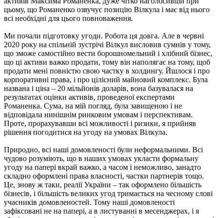
активів Максима Романенка, дуже чітко наголосивши при
цьому, що Романенко озвучує позицію Вілкула і має від нього
всі необхідні для цього повноваження.
Ми почали підготовку угоди. Робота ця довга. Але в червні
2020 року на спільній зустрічі Вілкул висловив сумнів у тому,
що зможе самостійно вести борошномельний і хлібний бізнес,
що ці активи важко продати, тому він наполягає на тому, щоб
продати мені повністю свою частку в холдингу. Йшлося і про
корпоративні права, і про цілісний майновий комплекс. Була
названа і ціна – 20 мільйонів доларів, вона базувалася на
результатах оцінки активів, проведеної експертами
Романенка. Сума, на мій погляд, була завищеною і не
відповідала нинішнім ринковим умовам і перспективам.
Проте, прорахувавши всі можливості і ризики, я прийняв
рішення погодитися на угоду на умовах Вілкула.
Природно, всі наші домовленості були неформальними. Всі
чудово розуміють, що в наших умовах укласти формальну
угоду на папері вкрай важко, а часом і неможливо, занадто
складно оформлені права власності, частки партнерів тощо.
Це, знову ж таки, реалії України – так оформлено більшість
бізнесів, і більшість великих угод тримається на чесному слові
учасників домовленостей. Тому наші домовленості
зафіксовані не на папері, а в листуванні в месенджерах, і я