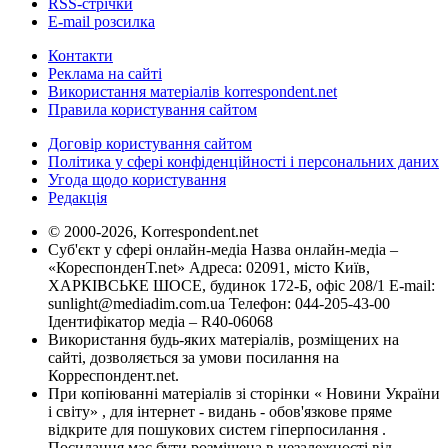
RSS-стрічки
E-mail розсилка
Контакти
Реклама на сайті
Використання матеріалів korrespondent.net
Правила користування сайтом
Договір користування сайтом
Політика у сфері конфіденційності і персональних даних
Угода щодо користування
Редакція
© 2000-2026, Korrespondent.net
Суб'єкт у сфері онлайн-медіа Назва онлайн-медіа –
«КореспонденТ.net» Адреса: 02091, місто Київ,
ХАРКІВСЬКЕ ШОСЕ, будинок 172-Б, офіс 208/1 E-mail:
sunlight@mediadim.com.ua
Телефон: 044-205-43-00
Ідентифікатор медіа – R40-06068
Використання будь-яких матеріалів, розміщених на
сайті, дозволяється за умови посилання на
Корреспондент.net.
При копіюванні матеріалів зі сторінки « Новини України
і світу» , для інтернет - видань - обов'язкове пряме
відкрите для пошукових систем гіперпосилання .
Посилання має бути розміщена в незалежності від