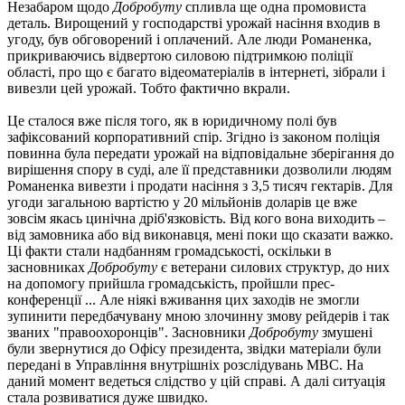
Незабаром щодо
Добробуту
спливла ще одна промовиста
деталь. Вирощений у господарстві урожай насіння входив в
угоду, був обговорений і оплачений. Але люди Романенка,
прикриваючись відвертою силовою підтримкою поліції
області, про що є багато відеоматеріалів в інтернеті, зібрали і
вивезли цей урожай. Тобто фактично вкрали.
Це сталося вже після того, як в юридичному полі був
зафіксований корпоративний спір. Згідно із законом поліція
повинна була передати урожай на відповідальне зберігання до
вирішення спору в суді, але її представники дозволили людям
Романенка вивезти і продати насіння з 3,5 тисяч гектарів. Для
угоди загальною вартістю у 20 мільйонів доларів це вже
зовсім якась цинічна дріб'язковість. Від кого вона виходить –
від замовника або від виконавця, мені поки що сказати важко.
Ці факти стали надбанням громадськості, оскільки в
засновниках
Добробуту
є ветерани силових структур, до них
на допомогу прийшла громадськість, пройшли прес-
конференції ... Але ніякі вживання цих заходів не змогли
зупинити передбачувану мною злочинну змову рейдерів і так
званих "правоохоронців". Засновники
Добробуту
змушені
були звернутися до Офісу президента, звідки матеріали були
передані в Управління внутрішніх розслідувань МВС. На
даний момент ведеться слідство у цій справі. А далі ситуація
стала розвиватися дуже швидко.