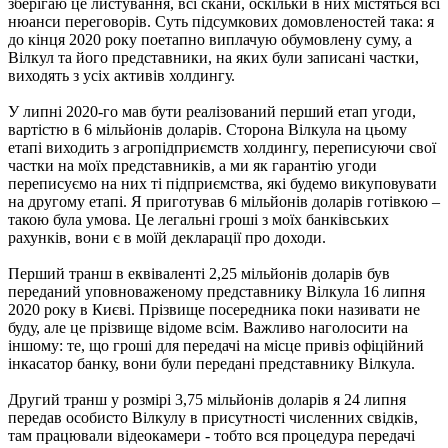
зберігаю це листування, всі скани, оскільки в них містяться всі
нюанси переговорів. Суть підсумкових домовленостей така: я
до кінця 2020 року поетапно виплачую обумовлену суму, а
Вілкул та його представники, на яких були записані частки,
виходять з усіх активів холдингу.
У липні 2020-го мав бути реалізований перший етап угоди,
вартістю в 6 мільйонів доларів. Сторона Вілкула на цьому
етапі виходить з агропідприємств холдингу, переписуючи свої
частки на моїх представників, а ми як гарантію угоди
переписуємо на них ті підприємства, які будемо викуповувати
на другому етапі. Я приготував 6 мільйонів доларів готівкою –
такою була умова. Це легальні гроші з моїх банківських
рахунків, вони є в моїй декларації про доходи.
Перший транш в еквіваленті 2,25 мільйонів доларів був
переданий уповноваженому представнику Вілкула 16 липня
2020 року в Києві. Прізвище посередника поки називати не
буду, але це прізвище відоме всім. Важливо наголосити на
іншому: те, що гроші для передачі на місце привіз офіційний
інкасатор банку, вони були передані представнику Вілкула.
Другий транш у розмірі 3,75 мільйонів доларів я 24 липня
передав особисто Вілкулу в присутності численних свідків,
там працювали відеокамери - тобто вся процедура передачі