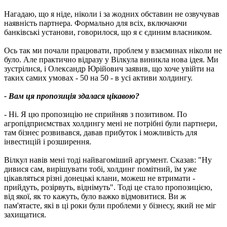
Нагадаю, що я ніде, ніколи і за жодних обставин не озвучував
наявність партнера. Формально для всіх, включаючи
банківські установи, говорилося, що я є єдиним власником.
Ось так ми почали працювати, проблем у взаєминах ніколи не
було. Але практично відразу у Вілкула виникла нова ідея. Ми
зустрілися, і Олександр Юрійович заявив, що хоче увійти на
таких самих умовах - 50 на 50 - в усі активи холдингу.
- Вам ця пропозиція здалася цікавою?
- Ні. Я цю пропозицію не сприйняв з позитивом. По
агропідприємствах холдингу мені не потрібні були партнери,
там бізнес розвивався, давав прибуток і можливість для
інвестицій і розширення.
Вілкул навів мені тоді найвагоміший аргумент. Сказав: "Ну
дивися сам, вирішувати тобі, холдинг помітний, їм уже
цікавляться різні донецькі клани, можеш не втримати -
прийдуть, розірвуть, віднімуть". Тоді це стало пропозицією,
від якої, як то кажуть, було важко відмовитися. Ви ж
пам'ятаєте, які в ці роки були проблеми у бізнесу, який не міг
захищатися.