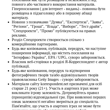
повного або часткового використання матеріалів.
Гіперпосилання ( для інтернет - видань) - повинна бути
розміщена в підзаголовку або в першому абзаці
матеріалу.
Новини з позначками "Думка", "Експертиза", "Заява",
"Регіони", "Гроші", "Влада", "Вибори", "Тест-драйв",
"Спецпроекти", "Промо" публікуються на правах
реклами.
Розділ Спецпроекти створюється спільно з
комерційними партнерами.
Будь яке копіювання, публікація, передрук, чи наступне
поширення інформації, що містить посилання на
"Інтерфакс-Україна", EPA / UPG, суворо забороняється.
Власник веб-сторінки в розділі Я-Корреспондент є автор
публікації.
Будь-яке копіювання, передрук та відтворення
фотографічних творів та/або аудіовізуальних творів
правовласника Getty Images - суворо забороняється.
Матеріали сайту korrespondent.net призначені для осіб
старше 21 року (21+). Участь в азартних іграх може
викликати ігрову залежність. Дотримуйтесь правил
(принципів) відповідальної гри. При виявленні перших
ознак залежності негайно зверніться до спеціаліста.
Пам'ятайте, що участь в азартних іграх не може бути