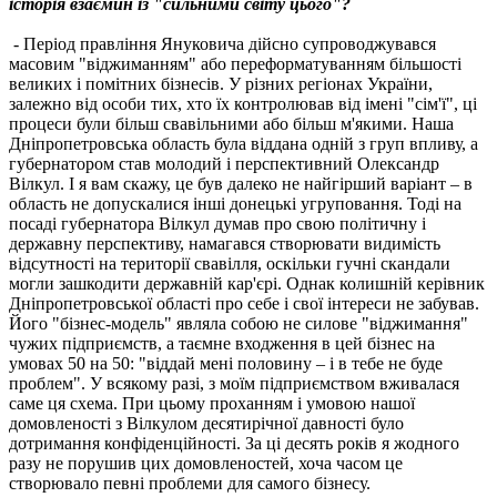
історія взаємин із "сильними світу цього"?
- Період правління Януковича дійсно супроводжувався
масовим "віджиманням" або переформатуванням більшості
великих і помітних бізнесів. У різних регіонах України,
залежно від особи тих, хто їх контролював від імені "сім'ї", ці
процеси були більш свавільними або більш м'якими. Наша
Дніпропетровська область була віддана одній з груп впливу, а
губернатором став молодий і перспективний Олександр
Вілкул. І я вам скажу, це був далеко не найгірший варіант – в
область не допускалися інші донецькі угруповання. Тоді на
посаді губернатора Вілкул думав про свою політичну і
державну перспективу, намагався створювати видимість
відсутності на території свавілля, оскільки гучні скандали
могли зашкодити державній кар'єрі. Однак колишній керівник
Дніпропетровської області про себе і свої інтереси не забував.
Його "бізнес-модель" являла собою не силове "віджимання"
чужих підприємств, а таємне входження в цей бізнес на
умовах 50 на 50: "віддай мені половину – і в тебе не буде
проблем". У всякому разі, з моїм підприємством вживалася
саме ця схема. При цьому проханням і умовою нашої
домовленості з Вілкулом десятирічної давності було
дотримання конфіденційності. За ці десять років я жодного
разу не порушив цих домовленостей, хоча часом це
створювало певні проблеми для самого бізнесу.