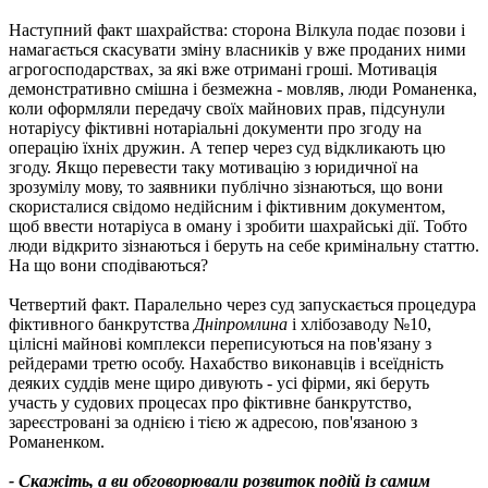
Наступний факт шахрайства: сторона Вілкула подає позови і
намагається скасувати зміну власників у вже проданих ними
агрогосподарствах, за які вже отримані гроші. Мотивація
демонстративно смішна і безмежна - мовляв, люди Романенка,
коли оформляли передачу своїх майнових прав, підсунули
нотаріусу фіктивні нотаріальні документи про згоду на
операцію їхніх дружин. А тепер через суд відкликають цю
згоду. Якщо перевести таку мотивацію з юридичної на
зрозумілу мову, то заявники публічно зізнаються, що вони
скористалися свідомо недійсним і фіктивним документом,
щоб ввести нотаріуса в оману і зробити шахрайські дії. Тобто
люди відкрито зізнаються і беруть на себе кримінальну статтю.
На що вони сподіваються?
Четвертий факт. Паралельно через суд запускається процедура
фіктивного банкрутства
Дніпромлина
і хлібозаводу №10,
цілісні майнові комплекси переписуються на пов'язану з
рейдерами третю особу. Нахабство виконавців і всеїдність
деяких суддів мене щиро дивують - усі фірми, які беруть
участь у судових процесах про фіктивне банкрутство,
зареєстровані за однією і тією ж адресою, пов'язаною з
Романенком.
- Скажіть, а ви обговорювали розвиток подій із самим