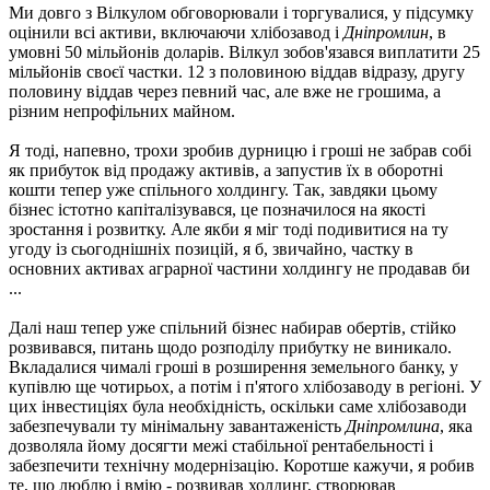
Ми довго з Вілкулом обговорювали і торгувалися, у підсумку
оцінили всі активи, включаючи хлібозавод і
Дніпромлин
, в
умовні 50 мільйонів доларів. Вілкул зобов'язався виплатити 25
мільйонів своєї частки. 12 з половиною віддав відразу, другу
половину віддав через певний час, але вже не грошима, а
різним непрофільних майном.
Я тоді, напевно, трохи зробив дурницю і гроші не забрав собі
як прибуток від продажу активів, а запустив їх в оборотні
кошти тепер уже спільного холдингу. Так, завдяки цьому
бізнес істотно капіталізувався, це позначилося на якості
зростання і розвитку. Але якби я міг тоді подивитися на ту
угоду із сьогоднішніх позицій, я б, звичайно, частку в
основних активах аграрної частини холдингу не продавав би
...
Далі наш тепер уже спільний бізнес набирав обертів, стійко
розвивався, питань щодо розподілу прибутку не виникало.
Вкладалися чималі гроші в розширення земельного банку, у
купівлю ще чотирьох, а потім і п'ятого хлібозаводу в регіоні. У
цих інвестиціях була необхідність, оскільки саме хлібозаводи
забезпечували ту мінімальну завантаженість
Дніпромлина
, яка
дозволяла йому досягти межі стабільної рентабельності і
забезпечити технічну модернізацію. Коротше кажучи, я робив
те, що люблю і вмію - розвивав холдинг, створював