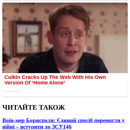
ЧИТАЙТЕ ТАКОЖ
Воїн-мер Борисполя: Єдиний спосіб перемогти у
війні – вступити до ЗСУ
146