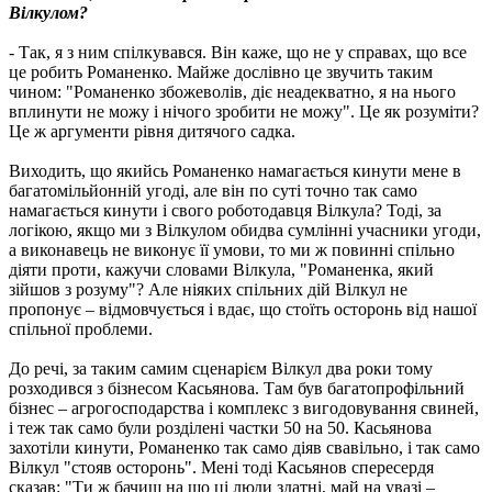
Вілкулом?
- Так, я з ним спілкувався. Він каже, що не у справах, що все
це робить Романенко. Майже дослівно це звучить таким
чином: "Романенко збожеволів, діє неадекватно, я на нього
вплинути не можу і нічого зробити не можу". Це як розуміти?
Це ж аргументи рівня дитячого садка.
Виходить, що якийсь Романенко намагається кинути мене в
багатомільйонній угоді, але він по суті точно так само
намагається кинути і свого роботодавця Вілкула? Тоді, за
логікою, якщо ми з Вілкулом обидва сумлінні учасники угоди,
а виконавець не виконує її умови, то ми ж повинні спільно
діяти проти, кажучи словами Вілкула, "Романенка, який
зійшов з розуму"? Але ніяких спільних дій Вілкул не
пропонує – відмовчується і вдає, що стоїть осторонь від нашої
спільної проблеми.
До речі, за таким самим сценарієм Вілкул два роки тому
розходився з бізнесом Касьянова. Там був багатопрофільний
бізнес – агрогосподарства і комплекс з вигодовування свиней,
і теж так само були розділені частки 50 на 50. Касьянова
захотіли кинути, Романенко так само діяв свавільно, і так само
Вілкул "стояв осторонь". Мені тоді Касьянов спересердя
сказав: "Ти ж бачиш на що ці люди здатні, май на увазі –