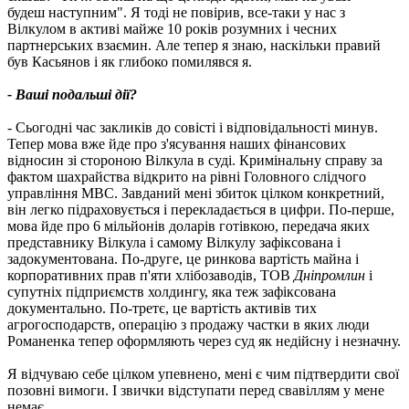
будеш наступним". Я тоді не повірив, все-таки у нас з
Вілкулом в активі майже 10 років розумних і чесних
партнерських взаємин. Але тепер я знаю, наскільки правий
був Касьянов і як глибоко помилявся я.
- Ваші подальші дії?
- Сьогодні час закликів до совісті і відповідальності минув.
Тепер мова вже йде про з'ясування наших фінансових
відносин зі стороною Вілкула в суді. Кримінальну справу за
фактом шахрайства відкрито на рівні Головного слідчого
управління МВС. Завданий мені збиток цілком конкретний,
він легко підраховується і перекладається в цифри. По-перше,
мова йде про 6 мільйонів доларів готівкою, передача яких
представнику Вілкула і самому Вілкулу зафіксована і
задокументована. По-друге, це ринкова вартість майна і
корпоративних прав п'яти хлібозаводів, ТОВ
Дніпромлин
і
супутніх підприємств холдингу, яка теж зафіксована
документально. По-третє, це вартість активів тих
агрогосподарств, операцію з продажу частки в яких люди
Романенка тепер оформляють через суд як недійсну і незначну.
Я відчуваю себе цілком упевнено, мені є чим підтвердити свої
позовні вимоги. І звички відступати перед свавіллям у мене
немає.