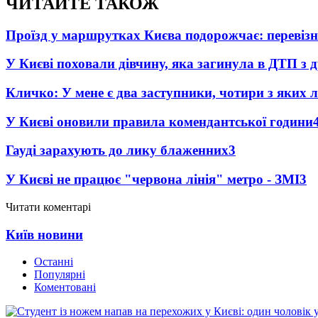
ЧИТАЙТЕ ТАКОЖ
Проїзд у маршрутках Києва подорожчає: перевізн
У Києві поховали дівчину, яка загинула в ДТП з
Кличко: У мене є два заступники, чотири з яких л
У Києві оновили правила комендантської години
Гауді зарахують до лику блаженних
3
У Києві не працює "червона лінія" метро - ЗМІ
3
Читати коментарі
Київ новини
Останні
Популярні
Коментовані