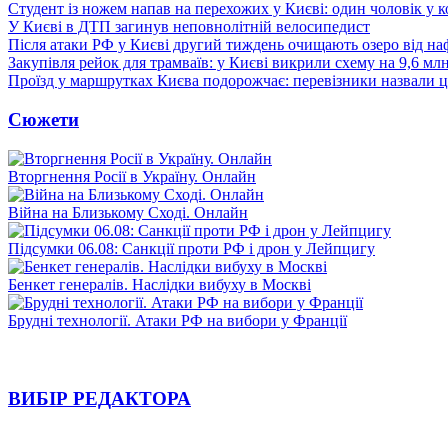
Студент із ножем напав на перехожих у Києві: один чоловік у к
У Києві в ДТП загинув неповнолітній велосипедист
Після атаки РФ у Києві другий тиждень очищають озеро від на
Закупівля рейок для трамваїв: у Києві викрили схему на 9,6 мл
Проїзд у маршрутках Києва подорожчає: перевізники назвали ц
Сюжети
Вторгнення Росії в Україну. Онлайн
Війна на Близькому Сході. Онлайн
Підсумки 06.08: Санкції проти РФ і дрон у Лейпцигу
Бенкет генералів. Наслідки вибуху в Москві
Брудні технології. Атаки РФ на вибори у Франції
ВИБІР РЕДАКТОРА