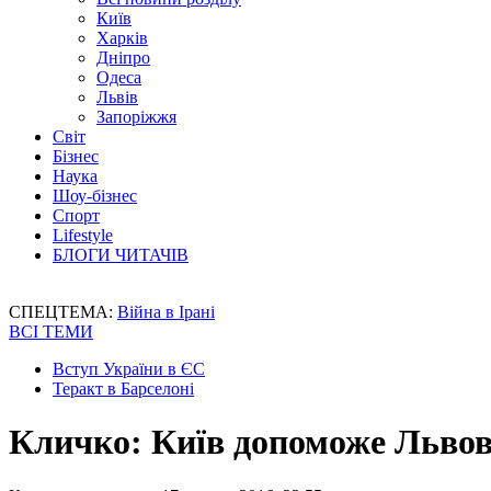
Київ
Харків
Дніпро
Одеса
Львів
Запоріжжя
Світ
Бізнес
Наука
Шоу-бізнес
Спорт
Lifestyle
БЛОГИ ЧИТАЧІВ
СПЕЦТЕМА:
Війна в Ірані
ВСІ ТЕМИ
Вступ України в ЄС
Теракт в Барселоні
Кличко: Київ допоможе Львову