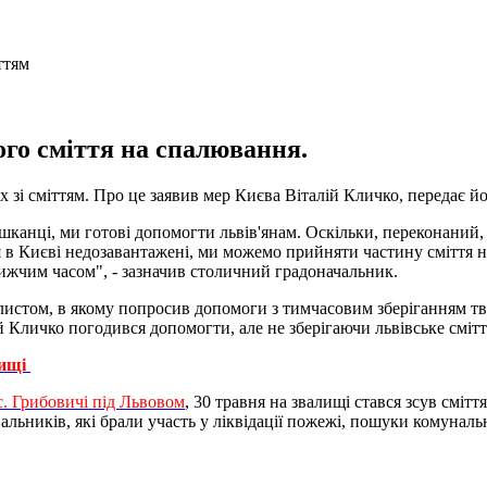
го сміття на спалювання.
х зі сміттям. Про це заявив мер Києва Віталій Кличко, передає й
ешканці, ми готові допомогти львів'янам. Оскільки, переконаний
я в Києві недозавантажені, ми можемо прийняти частину сміття на
ижчим часом", - зазначив столичний градоначальник.
истом, в якому попросив допомоги з тимчасовим зберіганням тве
й Кличко погодився допомогти, але не зберігаючи львівське смітт
лищі
с. Грибовичі під Львовом
, 30 травня на звалищі стався зсув смітт
альників, які брали участь у ліквідації пожежі, пошуки комуналь