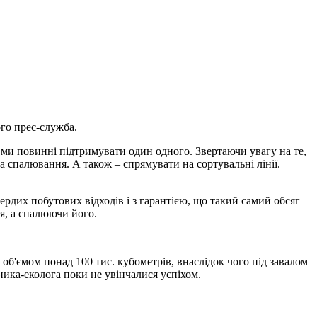
ого прес-служба.
, ми повинні підтримувати один одного. Звертаючи увагу на те,
 спалювання. А також – спрямувати на сортувальні лінії.
рдих побутових відходів і з гарантією, що такий самий обсяг
я, а спалюючи його.
я об'ємом понад 100 тис. кубометрів, внаслідок чого під завалом
ника-еколога поки не увінчалися успіхом.