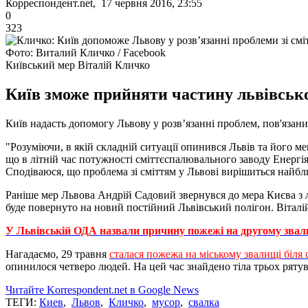
Корреспондент.net, 17 червня 2016, 23:55
0
323
Фото: Виталий Кличко / Facebook
Київський мер Віталій Кличко
Київ зможе прийняти частину львівсько
Київ надасть допомогу Львову у розв’язанні проблем, пов'язани
"Розуміючи, в якій складній ситуації опинився Львів та його м
що в літній час потужності сміттєспалювального заводу Енергі
Сподіваюся, що проблема зі сміттям у Львові вирішиться найбл
Раніше мер Львова Андрій Садовий звернувся до мера Києва з л
буде повернуто на новий постійний Львівський полігон. Віталі
У Львівській ОДА назвали причину пожежі на другому зва
Нагадаємо, 29 травня
сталася пожежа на міському звалищі біля 
опинилося четверо людей. На цей час знайдено тіла трьох рятув
Читайте Korrespondent.net в Google News
ТЕГИ:
Киев
,
Львов
,
Кличко
,
мусор
,
свалка