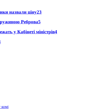
ики назвали ціну
23
 дружиною Реброва
5
ежать у Кабінеті міністрів
4
4