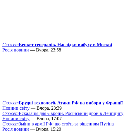
Сюжет
Бенкет генералів. Наслідки вибуху в Москві
Росія новини
— Вчора, 23:58
Сюжет
Брудні технології. Атаки РФ на вибори у Франції
Новини світу
— Вчора, 23:39
Сюжет
Ескалація для Європи. Російський дрон в Лейпцигу
Новини світу
— Вчора, 17:07
Сюжет
Зміни в армії РФ: що стоїть за рішенням Путіна
Росія новини
— Вчора, 15:20