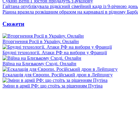
Сукню Вітні Г'юстон продадуть з аукціону
Гайтана опублікувала рідкісний сімейний кадр із 9-річною дон
Ріанна вразила розкішним образом на карнавалі в рідному Барб
Сюжети
Вторгнення Росії в Україну. Онлайн
Брудні технології. Атаки РФ на вибори у Франції
Війна на Близькому Сході. Онлайн
Ескалація для Європи. Російський дрон в Лейпцигу
Зміни в армії РФ: що стоїть за рішенням Путіна