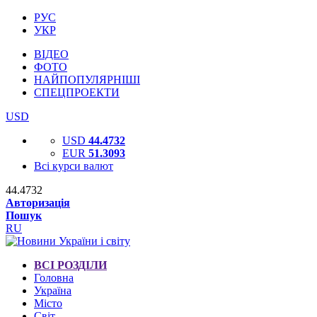
РУС
УКР
ВІДЕО
ФОТО
НАЙПОПУЛЯРНІШІ
СПЕЦПРОЕКТИ
USD
USD
44.4732
EUR
51.3093
Всі курси валют
44.4732
Авторизація
Пошук
RU
ВСІ РОЗДІЛИ
Головна
Україна
Місто
Світ