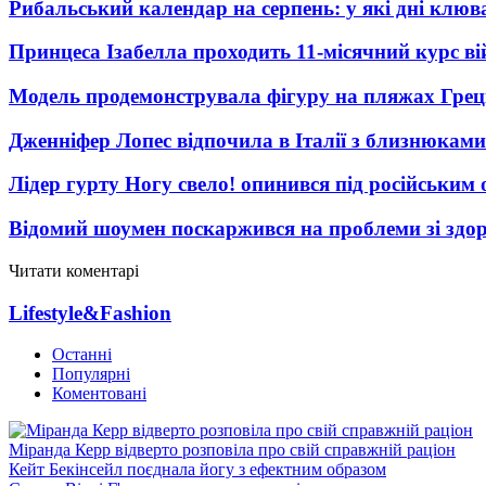
Рибальський календар на серпень: у які дні клю
Принцеса Ізабелла проходить 11-місячний курс ві
Модель продемонструвала фігуру на пляжах Греці
Дженніфер Лопес відпочила в Італії з близнюками
Лідер гурту Ногу свело! опинився під російським 
Відомий шоумен поскаржився на проблеми зі здо
Читати коментарі
Lifestyle&Fashion
Останні
Популярні
Коментовані
Міранда Керр відверто розповіла про свій справжній раціон
Кейт Бекінсейл поєднала йогу з ефектним образом