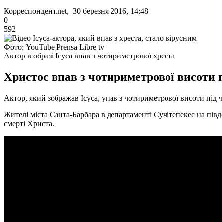
Корреспондент.net, 30 березня 2016, 14:48
0
592
Фото: YouTube Prensa Libre tv
Актор в образі Ісуса впав з чотириметрової хреста
Христос впав з чотириметрової висоти пі
Актор, який зображав Ісуса, упав з чотириметрової висоти під ча
Жителі міста Санта-Барбара в департаменті Сучітепекес на півд
смерті Христа.