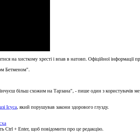
атися на хисткому хресті і впав в натовп. Офіційної інформації п
ом Бетменом".
нчуєш більш схожим на Тарзана", - пише один з користувачів мереж
азі Ісуса
, який порушував закони здорового глузду.
сха
ь Ctrl + Enter, щоб повідомити про це редакцію.