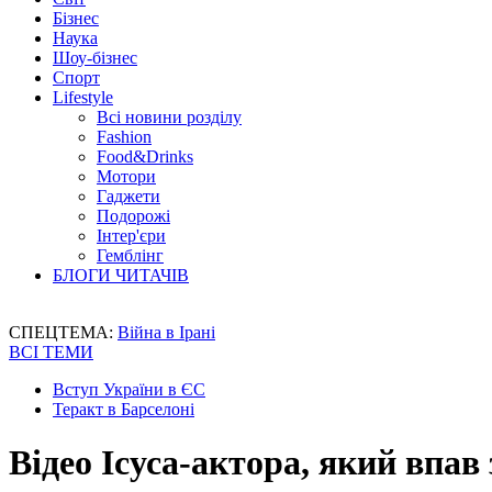
Бізнес
Наука
Шоу-бізнес
Спорт
Lifestyle
Всі новини розділу
Fashion
Food&Drinks
Мотори
Гаджети
Подорожі
Інтер'єри
Гемблінг
БЛОГИ ЧИТАЧІВ
СПЕЦТЕМА:
Війна в Ірані
ВСІ ТЕМИ
Вступ України в ЄС
Теракт в Барселоні
Відео Ісуса-актора, який впав 