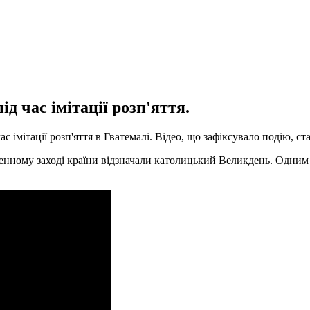
д час імітації розп'яття.
с імітації розп'яття в Гватемалі. Відео, що зафіксувало подію, с
енному заході країни відзначали католицький Великдень. Одним і