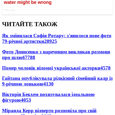
ЧИТАЙТЕ ТАКОЖ
Як змінилася Софія Ротару: з'явилося нове фото
79-річної артистки
28925
Фото Денисенко з нареченим викликав розмови
про шлюб
7788
Помер чоловік відомої української акторки
4578
Гайтана опублікувала рідкісний сімейний кадр із
9-річною донькою
4130
Вікторія Бекхем похизувалася ідеальною
фігурою
4053
Міранда Керр відверто розповіла про свій