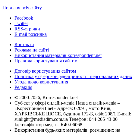
Повна версія сайту
Facebook
Twitter
RSS-стрічки
E-mail розсилка
Контакти
Реклама на сайті
Використання матеріалів korrespondent.net
Правила користування сайтом
Договір користування сайтом
Політика у сфері конфіденційності і персональних даних
Угода щодо користування
Редакція
© 2000-2026, Korrespondent.net
Суб'єкт у сфері онлайн-медіа Назва онлайн-медіа –
«КореспонденТ.net» Адреса: 02091, місто Київ,
ХАРКІВСЬКЕ ШОСЕ, будинок 172-Б, офіс 208/1 E-mail:
sunlight@mediadim.com.ua
Телефон: 044-205-43-00
Ідентифікатор медіа – R40-06068
Використання будь-яких матеріалів, розміщених на