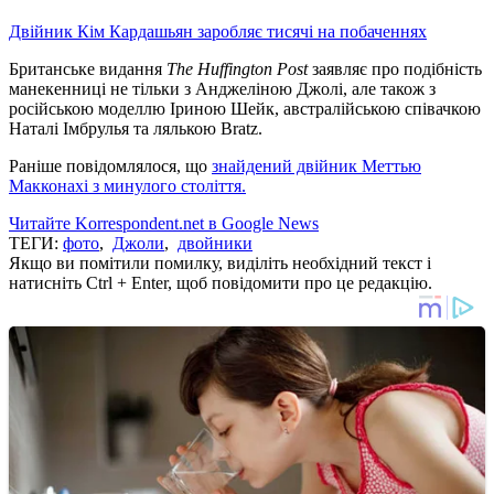
Двійник Кім Кардашьян заробляє тисячі на побаченнях
Британське видання
The Huffington Post
заявляє про подібність
манекенниці не тільки з Анджеліною Джолі, але також з
російською моделлю Іриною Шейк, австралійською співачкою
Наталі Імбрулья та лялькою Bratz.
Раніше повідомлялося, що
знайдений двійник Меттью
Макконахі з минулого століття.
Читайте Korrespondent.net в Google News
ТЕГИ:
фото
,
Джоли
,
двойники
Якщо ви помітили помилку, виділіть необхідний текст і
натисніть Ctrl + Enter, щоб повідомити про це редакцію.