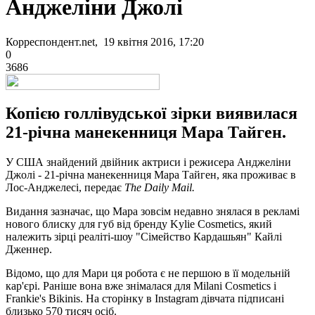
Анджеліни Джолі
Корреспондент.net, 19 квітня 2016, 17:20
0
3686
Копією голлівудської зірки виявилася
21-річна манекенниця Мара Тайген.
У США знайдений двійник актриси і режисера Анджеліни
Джолі - 21-річна манекенниця Мара Тайген, яка проживає в
Лос-Анджелесі, передає
The Daily Mail.
Видання зазначає, що Мара зовсім недавно знялася в рекламі
нового блиску для губ від бренду Kylie Cosmetics, який
належить зірці реаліті-шоу "Сімейство Кардашьян" Кайлі
Дженнер.
Відомо, що для Мари ця робота є не першою в її модельній
кар'єрі. Раніше вона вже знімалася для Milani Cosmetics і
Frankie's Bikinis. На сторінку в Instagram дівчата підписані
близько 570 тисяч осіб.