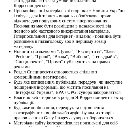
сайті, дозволяється за умови посилання на
Корреспондент.net.
При копіюванні матеріалів зі сторінки « Новини України
і світу» , для інтернет - видань - обов'язкове пряме
відкрите для пошукових систем гіперпосилання .
Посилання має бути розміщена в незалежності від
повного або часткового використання матеріалів.
Гіперпосилання ( для інтернет - видань) - повинна бути
розміщена в підзаголовку або в першому абзаці
матеріалу.
Новини з позначками "Думка", "Експертиза", "Заява",
"Регіони", "Гроші", "Влада", "Вибори", "Тест-драйв",
"Спецпроекти", "Промо" публікуються на правах
реклами.
Розділ Спецпроекти створюється спільно з
комерційними партнерами.
Будь яке копіювання, публікація, передрук, чи наступне
поширення інформації, що містить посилання на
"Інтерфакс-Україна", EPA / UPG, суворо забороняється.
Власник веб-сторінки в розділі Я-Корреспондент є автор
публікації.
Будь-яке копіювання, передрук та відтворення
фотографічних творів та/або аудіовізуальних творів
правовласника Getty Images - суворо забороняється.
Матеріали сайту korrespondent.net призначені для осіб