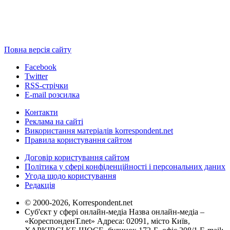
Повна версія сайту
Facebook
Twitter
RSS-стрічки
E-mail розсилка
Контакти
Реклама на сайті
Використання матеріалів korrespondent.net
Правила користування сайтом
Договір користування сайтом
Політика у сфері конфіденційності і персональних даних
Угода щодо користування
Редакція
© 2000-2026, Korrespondent.net
Суб'єкт у сфері онлайн-медіа Назва онлайн-медіа –
«КореспонденТ.net» Адреса: 02091, місто Київ,