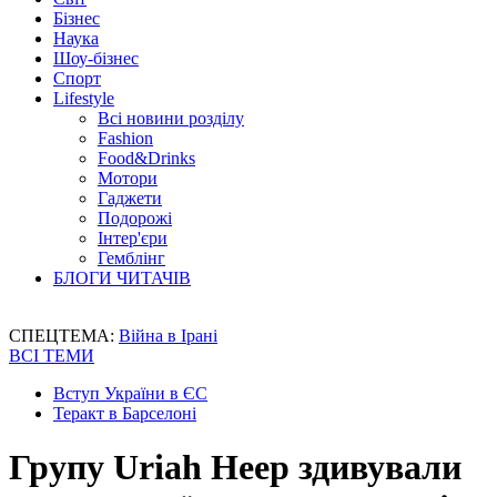
Бізнес
Наука
Шоу-бізнес
Спорт
Lifestyle
Всі новини розділу
Fashion
Food&Drinks
Мотори
Гаджети
Подорожі
Інтер'єри
Гемблінг
БЛОГИ ЧИТАЧІВ
СПЕЦТЕМА:
Війна в Ірані
ВСІ ТЕМИ
Вступ України в ЄС
Теракт в Барселоні
Групу Uriah Heep здивували