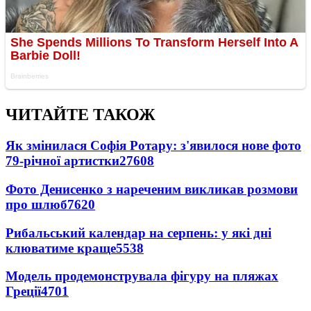
ЧИТАЙТЕ ТАКОЖ
Як змінилася Софія Ротару: з'явилося нове фото
79-річної артистки
27608
Фото Денисенко з нареченим викликав розмови
про шлюб
7620
Рибальський календар на серпень: у які дні
клюватиме краще
5538
Модель продемонструвала фігуру на пляжах
Греції
4701