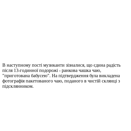
В наступному пості музиканти зізналися, що єдина радість
після 13-годинної подорожі - ранкова чашка чаю,
"приготована бабусею". На підтвердження була викладена
фотографія пакетованого чаю, поданого в чистій склянці з
підсклянником.