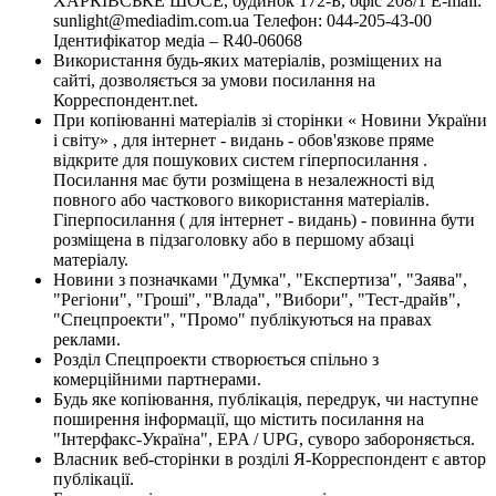
ХАРКІВСЬКЕ ШОСЕ, будинок 172-Б, офіс 208/1 E-mail:
sunlight@mediadim.com.ua
Телефон: 044-205-43-00
Ідентифікатор медіа – R40-06068
Використання будь-яких матеріалів, розміщених на
сайті, дозволяється за умови посилання на
Корреспондент.net.
При копіюванні матеріалів зі сторінки « Новини України
і світу» , для інтернет - видань - обов'язкове пряме
відкрите для пошукових систем гіперпосилання .
Посилання має бути розміщена в незалежності від
повного або часткового використання матеріалів.
Гіперпосилання ( для інтернет - видань) - повинна бути
розміщена в підзаголовку або в першому абзаці
матеріалу.
Новини з позначками "Думка", "Експертиза", "Заява",
"Регіони", "Гроші", "Влада", "Вибори", "Тест-драйв",
"Спецпроекти", "Промо" публікуються на правах
реклами.
Розділ Спецпроекти створюється спільно з
комерційними партнерами.
Будь яке копіювання, публікація, передрук, чи наступне
поширення інформації, що містить посилання на
"Інтерфакс-Україна", EPA / UPG, суворо забороняється.
Власник веб-сторінки в розділі Я-Корреспондент є автор
публікації.