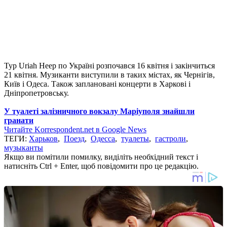
Тур Uriah Heep по Україні розпочався 16 квітня і закінчиться
21 квітня. Музиканти виступили в таких містах, як Чернігів,
Київ і Одеса. Також заплановані концерти в Харкові і
Дніпропетровську.
У туалеті залізничного вокзалу Маріуполя знайшли
гранати
Читайте Korrespondent.net в Google News
ТЕГИ:
Харьков
,
Поезд
,
Одесса
,
туалеты
,
гастроли
,
музыканты
Якщо ви помітили помилку, виділіть необхідний текст і
натисніть Ctrl + Enter, щоб повідомити про це редакцію.