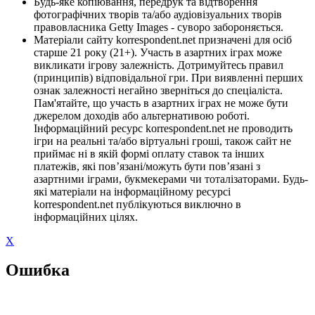
Будь-яке копіювання, передрук та відтворення
фотографічних творів та/або аудіовізуальних творів
правовласника Getty Images - суворо забороняється.
Матеріали сайту korrespondent.net призначені для осіб
старше 21 року (21+). Участь в азартних іграх може
викликати ігрову залежність. Дотримуйтесь правил
(принципів) відповідальної гри. При виявленні перших
ознак залежності негайно зверніться до спеціаліста.
Пам'ятайте, що участь в азартних іграх не може бути
джерелом доходів або альтернативою роботі.
Інформаційний ресурс korrespondent.net не проводить
ігри на реальні та/або віртуальні гроші, також сайт не
приймає ні в якій формі оплату ставок та інших
платежів, які пов’язані/можуть бути пов’язані з
азартними іграми, букмекерами чи тоталізаторами. Будь-
які матеріали на інформаційному ресурсі
korrespondent.net публікуються виключно в
інформаційних цілях.
X
Ошибка