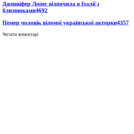
Дженніфер Лопес відпочила в Італії з
близнюками
4692
Помер чоловік відомої української акторки
4357
Читати коментарі