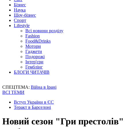
Бізнес
Наука
Шоу-бізнес
Спорт
Lifestyle
Всі новини розділу
Fashion
Food&Drinks
Мотори
Гаджети
Подорожі
Інтер'єри
Гемблінг
БЛОГИ ЧИТАЧІВ
СПЕЦТЕМА:
Війна в Ірані
ВСІ ТЕМИ
Вступ України в ЄС
Теракт в Барселоні
Новий сезон "Гри престолів"