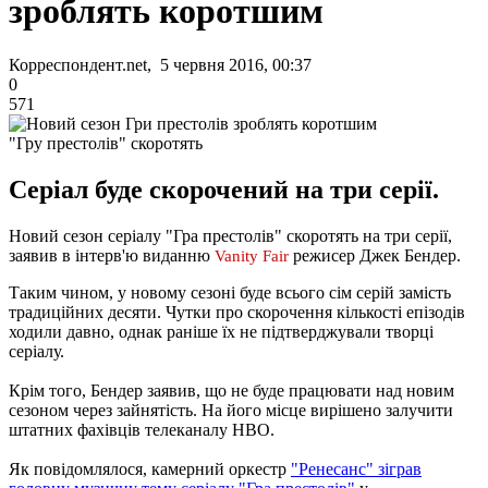
зроблять коротшим
Корреспондент.net, 5 червня 2016, 00:37
0
571
"Гру престолів" скоротять
Серіал буде скорочений на три серії.
Новий сезон серіалу "Гра престолів" скоротять на три серії,
заявив в інтерв'ю виданню
режисер Джек Бендер.
Vanity Fair
Таким чином, у новому сезоні буде всього сім серій замість
традиційних десяти. Чутки про скорочення кількості епізодів
ходили давно, однак раніше їх не підтверджували творці
серіалу.
Крім того, Бендер заявив, що не буде працювати над новим
сезоном через зайнятість. На його місце вирішено залучити
штатних фахівців телеканалу HBO.
Як повідомлялося, камерний оркестр
"Ренесанс" зіграв