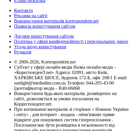
E-mail розсилка
Контакти
Реклама на сайті
Використання матеріалів korrespondent.net
Правила користування сайтом
Договір користування сайтом
Політика у сфері конфіденційності і персональних даних
Угода щодо користування
Редакція
© 2000-2026, Korrespondent.net
Суб'єкт у сфері онлайн-медіа Назва онлайн-медіа –
«КореспонденТ.net» Адреса: 02091, місто Київ,
ХАРКІВСЬКЕ ШОСЕ, будинок 172-Б, офіс 208/1 E-mail:
sunlight@mediadim.com.ua
Телефон: 044-205-43-00
Ідентифікатор медіа – R40-06068
Використання будь-яких матеріалів, розміщених на
сайті, дозволяється за умови посилання на
Корреспондент.net.
При копіюванні матеріалів зі сторінки « Новини України
і світу» , для інтернет - видань - обов'язкове пряме
відкрите для пошукових систем гіперпосилання .
Посилання має бути розміщена в незалежності від
повного або часткового використання матеріалів.