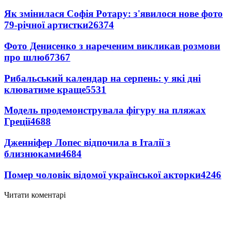
Як змінилася Софія Ротару: з'явилося нове фото
79-річної артистки
26374
Фото Денисенко з нареченим викликав розмови
про шлюб
7367
Рибальський календар на серпень: у які дні
клюватиме краще
5531
Модель продемонструвала фігуру на пляжах
Греції
4688
Дженніфер Лопес відпочила в Італії з
близнюками
4684
Помер чоловік відомої української акторки
4246
Читати коментарі