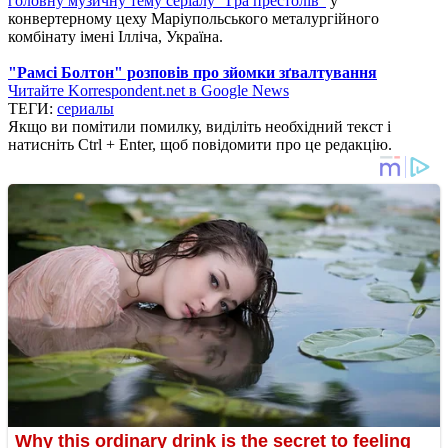
головну музичну тему серіалу "Гра престолів"
у
конвертерному цеху Маріупольського металургійного
комбінату імені Ілліча, Україна.
"Рамcі Болтон" розповів про зйомки зґвалтування
Читайте Korrespondent.net в Google News
ТЕГИ:
сериалы
Якщо ви помітили помилку, виділіть необхідний текст і
натисніть Ctrl + Enter, щоб повідомити про це редакцію.