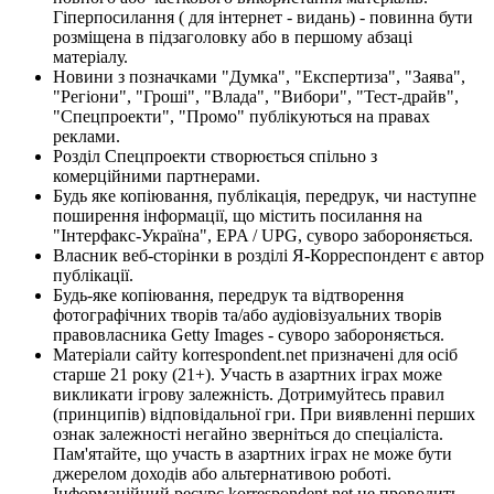
Гіперпосилання ( для інтернет - видань) - повинна бути
розміщена в підзаголовку або в першому абзаці
матеріалу.
Новини з позначками "Думка", "Експертиза", "Заява",
"Регіони", "Гроші", "Влада", "Вибори", "Тест-драйв",
"Спецпроекти", "Промо" публікуються на правах
реклами.
Розділ Спецпроекти створюється спільно з
комерційними партнерами.
Будь яке копіювання, публікація, передрук, чи наступне
поширення інформації, що містить посилання на
"Інтерфакс-Україна", EPA / UPG, суворо забороняється.
Власник веб-сторінки в розділі Я-Корреспондент є автор
публікації.
Будь-яке копіювання, передрук та відтворення
фотографічних творів та/або аудіовізуальних творів
правовласника Getty Images - суворо забороняється.
Матеріали сайту korrespondent.net призначені для осіб
старше 21 року (21+). Участь в азартних іграх може
викликати ігрову залежність. Дотримуйтесь правил
(принципів) відповідальної гри. При виявленні перших
ознак залежності негайно зверніться до спеціаліста.
Пам'ятайте, що участь в азартних іграх не може бути
джерелом доходів або альтернативою роботі.
Інформаційний ресурс korrespondent.net не проводить