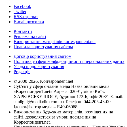
Facebook
Twitter
RSS-стрічки
E-mail розсилка
Контакти
Реклама на сайті
Використання матеріалів korrespondent.net
Правила користування сайтом
Договір користування сайтом
Політика у сфері конфіденційності і персональних даних
Угода щодо користування
Редакція
© 2000-2026, Korrespondent.net
Суб'єкт у сфері онлайн-медіа Назва онлайн-медіа –
«КореспонденТ.net» Адреса: 02091, місто Київ,
ХАРКІВСЬКЕ ШОСЕ, будинок 172-Б, офіс 208/1 E-mail:
sunlight@mediadim.com.ua
Телефон: 044-205-43-00
Ідентифікатор медіа – R40-06068
Використання будь-яких матеріалів, розміщених на
сайті, дозволяється за умови посилання на
Корреспондент.net.