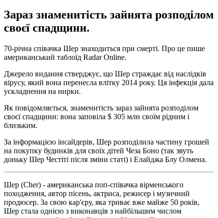
Зараз знаменитість зайнята розподілом
своєї спадщини.
70-річна співачка Шер знаходиться при смерті. Про це пише
американський таблоїд Radar Online.
Джерело видання стверджує, що Шер страждає від наслідків
вірусу, який вона перенесла влітку 2014 року. Ця інфекція дала
ускладнення на нирки.
Як повідомляється, знаменитість зараз зайнята розподілом
своєї спадщини: вона заповіла $ 305 млн своїм рідним і
близьким.
За інформацією інсайдерів, Шер розподілила частину грошей
на покупку будинків для своїх дітей Чеза Боно (так звуть
доньку Шер Честіті після зміни статі) і Елайджа Блу Олмена.
Шер (Cher) - американська поп-співачка вірменського
походження, автор пісень, актриса, режисер і музичний
продюсер. За свою кар'єру, яка триває вже майже 50 років,
Шер стала однією з виконавців з найбільшим числом