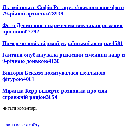
Як змінилася Софія Ротару: з'явилося нове фото
79-річної артистки
28939
Фото Денисенко з нареченим викликав розмови
про шлюб
7792
Помер чоловік відомої української акторки
4581
Гайтана опублікувала рідкісний сімейний кадр із
9-річною донькою
4130
Вікторія Бекхем похизувалася ідеальною
фігурою
4061
Міранда Керр відверто розповіла про свій
справжній раціон
3654
Читати коментарі
Повна версія сайту