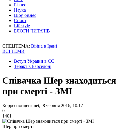
Бізнес
Наука
Шоу-бізнес
Спорт
Lifestyle
БЛОГИ ЧИТАЧІВ
СПЕЦТЕМА:
Війна в Ірані
ВСІ ТЕМИ
Вступ України в ЄС
Теракт в Барселоні
Співачка Шер знаходиться
при смерті - ЗМІ
Корреспондент.net, 8 червня 2016, 10:17
0
1401
Шер при смерті