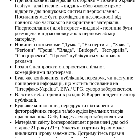
При копіюванні матеріалів зі сторінки « Новини України
і світу» , для інтернет - видань - обов'язкове пряме
відкрите для пошукових систем гіперпосилання .
Посилання має бути розміщена в незалежності від
повного або часткового використання матеріалів.
Гіперпосилання ( для інтернет - видань) - повинна бути
розміщена в підзаголовку або в першому абзаці
матеріалу.
Новини з позначками "Думка", "Експертиза", "Заява",
"Регіони", "Гроші", "Влада", "Вибори", "Тест-драйв",
"Спецпроекти", "Промо" публікуються на правах
реклами.
Розділ Спецпроекти створюється спільно з
комерційними партнерами.
Будь яке копіювання, публікація, передрук, чи наступне
поширення інформації, що містить посилання на
"Інтерфакс-Україна", EPA / UPG, суворо забороняється.
Власник веб-сторінки в розділі Я-Корреспондент є автор
публікації.
Будь-яке копіювання, передрук та відтворення
фотографічних творів та/або аудіовізуальних творів
правовласника Getty Images - суворо забороняється.
Матеріали сайту korrespondent.net призначені для осіб
старше 21 року (21+). Участь в азартних іграх може
викликати ігрову залежність. Дотримуйтесь правил