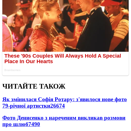
ЧИТАЙТЕ ТАКОЖ
Як змінилася Софія Ротару: з'явилося нове фото
79-річної артистки
26674
Фото Денисенко з нареченим викликав розмови
про шлюб
7490