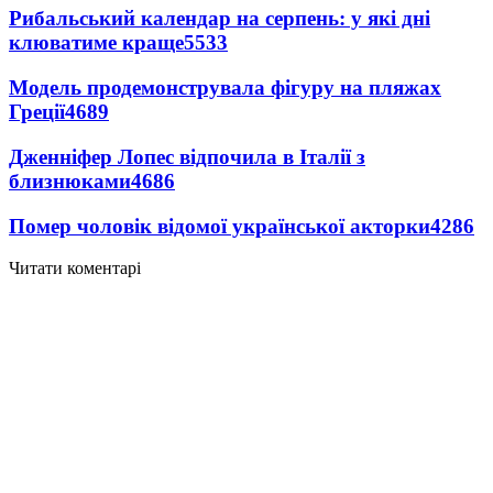
Рибальський календар на серпень: у які дні
клюватиме краще
5533
Модель продемонструвала фігуру на пляжах
Греції
4689
Дженніфер Лопес відпочила в Італії з
близнюками
4686
Помер чоловік відомої української акторки
4286
Читати коментарі