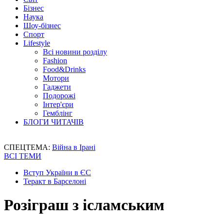
Бізнес
Наука
Шоу-бізнес
Спорт
Lifestyle
Всі новини розділу
Fashion
Food&Drinks
Мотори
Гаджети
Подорожі
Інтер'єри
Гемблінг
БЛОГИ ЧИТАЧІВ
СПЕЦТЕМА:
Війна в Ірані
ВСІ ТЕМИ
Вступ України в ЄС
Теракт в Барселоні
Розіграш з ісламським