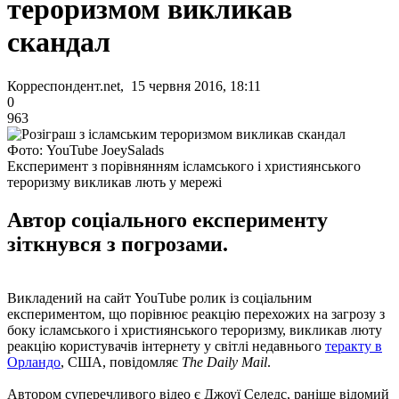
тероризмом викликав
скандал
Корреспондент.net, 15 червня 2016, 18:11
0
963
Фото: YouTube JoeySalads
Експеримент з порівнянням ісламського і християнського
тероризму викликав лють у мережі
Автор соціального експерименту
зіткнувся з погрозами.
Викладений на сайт YouTube ролик із соціальним
експериментом, що порівнює реакцію перехожих на загрозу з
боку ісламського і християнського тероризму, викликав люту
реакцію користувачів інтернету у світлі недавнього
теракту в
Орландо
, США, повідомляє
The Daily Mail
.
Автором суперечливого відео є Джоуї Селедс, раніше відомий