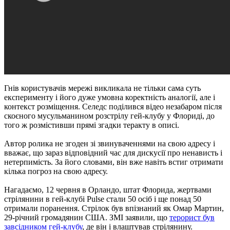
Гнів користувачів мережі викликала не тільки сама суть
експерименту і його дуже умовна коректність аналогії, але і
контекст розміщення. Селедс поділився відео незабаром після
скоєного мусульманином розстрілу гей-клубу у Флориді, до
того ж розмістивши прямі згадки теракту в описі.
Автор ролика не згоден зі звинуваченнями на свою адресу і
вважає, що зараз відповідний час для дискусії про ненависть і
нетерпимість. За його словами, він вже навіть встиг отримати
кілька погроз на свою адресу.
Нагадаємо, 12 червня в Орландо, штат Флорида, жертвами
стрілянини в гей-клубі Pulse стали 50 осіб і ще понад 50
отримали поранення. Стрілок був впізнаний як Омар Мартин,
29-річний громадянин США. ЗМІ заявили, що
терорист був
завсідником гей-клубу
, де він і влаштував стрілянину.