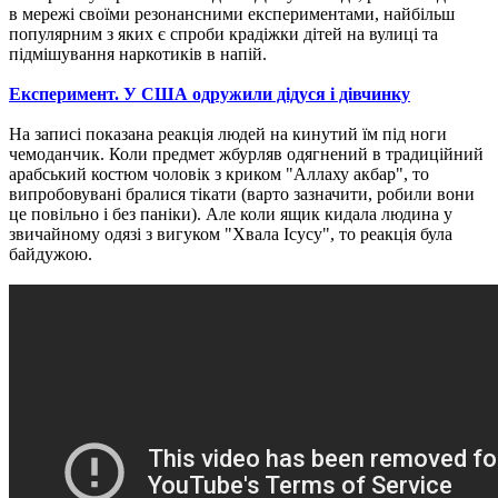
в мережі своїми резонансними експериментами, найбільш
популярним з яких є спроби крадіжки дітей на вулиці та
підмішування наркотиків в напій.
Експеримент. У США одружили дідуся і дівчинку
На записі показана реакція людей на кинутий їм під ноги
чемоданчик. Коли предмет жбурляв одягнений в традиційний
арабський костюм чоловік з криком "Аллаху акбар", то
випробовувані бралися тікати (варто зазначити, робили вони
це повільно і без паніки). Але коли ящик кидала людина у
звичайному одязі з вигуком "Хвала Ісусу", то реакція була
байдужою.