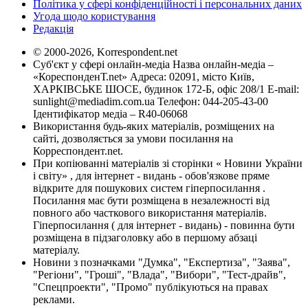
Політика у сфері конфіденційності і персональних даних
Угода щодо користування
Редакція
© 2000-2026, Korrespondent.net
Суб'єкт у сфері онлайн-медіа Назва онлайн-медіа –
«КореспонденТ.net» Адреса: 02091, місто Київ,
ХАРКІВСЬКЕ ШОСЕ, будинок 172-Б, офіс 208/1 E-mail:
sunlight@mediadim.com.ua
Телефон: 044-205-43-00
Ідентифікатор медіа – R40-06068
Використання будь-яких матеріалів, розміщених на
сайті, дозволяється за умови посилання на
Корреспондент.net.
При копіюванні матеріалів зі сторінки « Новини України
і світу» , для інтернет - видань - обов'язкове пряме
відкрите для пошукових систем гіперпосилання .
Посилання має бути розміщена в незалежності від
повного або часткового використання матеріалів.
Гіперпосилання ( для інтернет - видань) - повинна бути
розміщена в підзаголовку або в першому абзаці
матеріалу.
Новини з позначками "Думка", "Експертиза", "Заява",
"Регіони", "Гроші", "Влада", "Вибори", "Тест-драйв",
"Спецпроекти", "Промо" публікуються на правах
реклами.