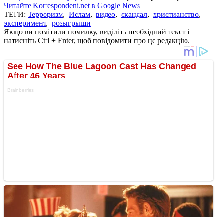
Читайте Korrespondent.net в Google News
ТЕГИ:
Терроризм
,
Ислам
,
видео
,
скандал
,
христианство
,
эксперимент
,
розыгрыши
Якщо ви помітили помилку, виділіть необхідний текст і
натисніть Ctrl + Enter, щоб повідомити про це редакцію.