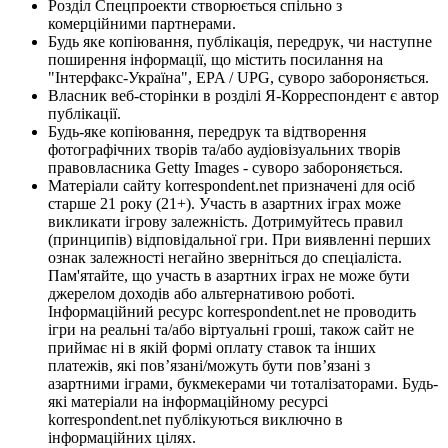
Розділ Спецпроекти створюється спільно з
комерційними партнерами.
Будь яке копіювання, публікація, передрук, чи наступне
поширення інформації, що містить посилання на
"Інтерфакс-Україна", EPA / UPG, суворо забороняється.
Власник веб-сторінки в розділі Я-Корреспондент є автор
публікації.
Будь-яке копіювання, передрук та відтворення
фотографічних творів та/або аудіовізуальних творів
правовласника Getty Images - суворо забороняється.
Матеріали сайту korrespondent.net призначені для осіб
старше 21 року (21+). Участь в азартних іграх може
викликати ігрову залежність. Дотримуйтесь правил
(принципів) відповідальної гри. При виявленні перших
ознак залежності негайно зверніться до спеціаліста.
Пам'ятайте, що участь в азартних іграх не може бути
джерелом доходів або альтернативою роботі.
Інформаційний ресурс korrespondent.net не проводить
ігри на реальні та/або віртуальні гроші, також сайт не
приймає ні в якій формі оплату ставок та інших
платежів, які пов’язані/можуть бути пов’язані з
азартними іграми, букмекерами чи тоталізаторами. Будь-
які матеріали на інформаційному ресурсі
korrespondent.net публікуються виключно в
інформаційних цілях.