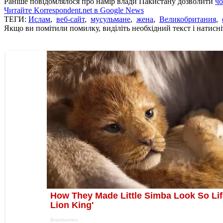
Раніше повідомлялося про намір влади Пакистану дозволити
чо
Читайте Korrespondent.net в Google News
ТЕГИ:
Ислам
,
веб-сайт
,
мусульмане
,
жена
,
Великобритания
,
Якщо ви помітили помилку, виділіть необхідний текст і натисніт