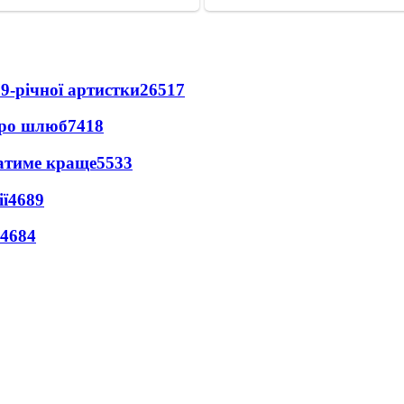
9-річної артистки
26517
про шлюб
7418
ватиме краще
5533
ї
4689
4684