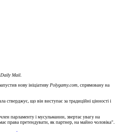
 Daily Mail
.
запустив нову ініціативу
Polygamy.com
, спрямовану на
ла стверджує, що він виступає за традиційні цінності і
член парламенту і мусульманин, звертає увагу на
ає права претендувати, як партнер, на майно чоловіка".