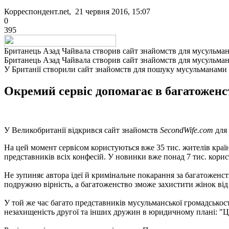
Корреспондент.net, 21 червня 2016, 15:07
0
395
Британець Азад Чайвала створив сайт знайомств для мусульма
Британець Азад Чайвала створив сайт знайомств для мусульма
У Британії створили сайт знайомств для пошуку мусульманами
Окремий сервіс допомагає в багатоженс
У Великобританії відкрився сайт знайомств
SecondWife.com
для 
На цей момент сервісом користуються вже 35 тис. жителів краї
представників всіх конфесій. У новинки вже понад 7 тис. корис
Не зупиняє автора ідеї й кримінальне покарання за багатоженств
подружню вірність, а багатоженство зможе захистити жінок від
У той же час багато представників мусульманської громадськос
незахищеність другої та інших дружин в юридичному плані: "Це