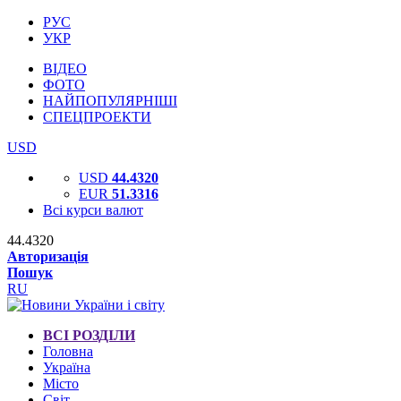
РУС
УКР
ВІДЕО
ФОТО
НАЙПОПУЛЯРНІШІ
СПЕЦПРОЕКТИ
USD
USD
44.4320
EUR
51.3316
Всі курси валют
44.4320
Авторизація
Пошук
RU
ВСІ РОЗДІЛИ
Головна
Україна
Місто
Світ