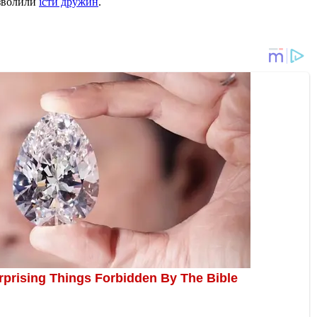
озволили
їсти дружин
.