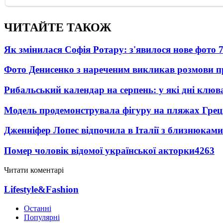
ЧИТАЙТЕ ТАКОЖ
Як змінилася Софія Ротару: з'явилося нове фото 7
Фото Денисенко з нареченим викликав розмови 
Рибальський календар на серпень: у які дні клю
Модель продемонструвала фігуру на пляжах Греці
Дженніфер Лопес відпочила в Італії з близнюками
Помер чоловік відомої української акторки
4263
Читати коментарі
Lifestyle&Fashion
Останні
Популярні