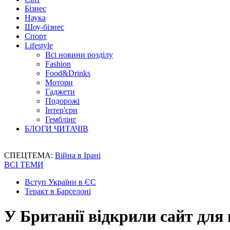
Бізнес
Наука
Шоу-бізнес
Спорт
Lifestyle
Всі новини розділу
Fashion
Food&Drinks
Мотори
Гаджети
Подорожі
Інтер'єри
Гемблінг
БЛОГИ ЧИТАЧІВ
СПЕЦТЕМА:
Війна в Ірані
ВСІ ТЕМИ
Вступ України в ЄС
Теракт в Барселоні
У Британії відкрили сайт дл