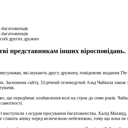
н-багатоженців
н-багатоженців
 собі других дружин
тві представникам інших віросповідань.
мусульман, які шукають другу дружину, повідомляє видання
The
ни. Засновник сайту, 33-річний телеведучий Азад Чайвала також 
тувачів.
о, що передбачає позбавлення волі на строк до семи років. Чайва
 самотності.
ті виступили з осудом просування багатоженства. Халід Махмуд, 
 ставить жінку перед величезною небезпекою, тому що вона не м