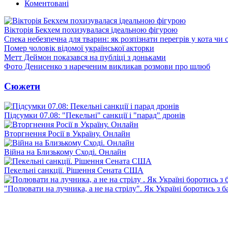
Коментовані
Вікторія Бекхем похизувалася ідеальною фігурою
Спека небезпечна для тварин: як розпізнати перегрів у кота чи 
Помер чоловік відомої української акторки
Метт Деймон показався на публіці з доньками
Фото Денисенко з нареченим викликав розмови про шлюб
Сюжети
Підсумки 07.08: "Пекельні" санкції і "парад" дронів
Вторгнення Росії в Україну. Онлайн
Війна на Близькому Сході. Онлайн
Пекельні санкції. Рішення Сената США
"Полювати на лучника, а не на стрілу". Як Україні боротись з 