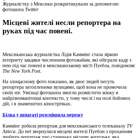
Журналістку з Мексики розкритикували за допомогою
фотошопа
Twitter
Місцеві жителі несли репортера на
руках під час повені.
Мексиканська журналістка Лідія Каммінг стала зіркою
інтернету завдяки численним фотожабам, які обіграли кадр з
нею під час повені в мексиканському місті Пуебла, повідомляє
The New York Post
.
На злощасному фото показано, як двоє людей несуть
репортера затопленими вулицями, щоб вона не промочила
своїх ніг. Умільці фотошопа змогли розмістити жінку в
найрізноманітніші контексти, у тому числі і на полі бойових
дій, і в знаменитих кінострічках.
Білка у шпагаті розсмішила мережу
Каммінг робила репортаж для мексиканського телеканалу
TV
Azteca
. До неї звернулися місцеві жителі Пуебли з проханням
зробити репортаж про стареньку місцеву жительку, яка