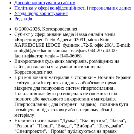
Договір користування сайтом
Політика у сфері конфіденційності і персональних даних
Угода щодо користування
Редакція
© 2000-2026, Korrespondent.net
Суб'єкт у сфері онлайн-медіа Назва онлайн-медіа –
«КореспонденТ.net» Адреса: 02091, місто Київ,
ХАРКІВСЬКЕ ШОСЕ, будинок 172-Б, офіс 208/1 E-mail:
sunlight@mediadim.com.ua
Телефон: 044-205-43-00
Ідентифікатор медіа – R40-06068
Використання будь-яких матеріалів, розміщених на
сайті, дозволяється за умови посилання на
Корреспондент.net.
При копіюванні матеріалів зі сторінки « Новини України
і світу» , для інтернет - видань - обов'язкове пряме
відкрите для пошукових систем гіперпосилання .
Посилання має бути розміщена в незалежності від
повного або часткового використання матеріалів.
Гіперпосилання ( для інтернет - видань) - повинна бути
розміщена в підзаголовку або в першому абзаці
матеріалу.
Новини з позначками "Думка", "Експертиза", "Заява",
"Регіони", "Гроші", "Влада", "Вибори", "Тест-драйв",
"Спецпроекти", "Промо" публікуються на правах