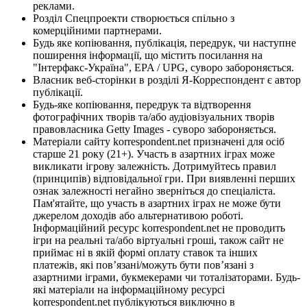
реклами.
Розділ Спецпроекти створюється спільно з
комерційними партнерами.
Будь яке копіювання, публікація, передрук, чи наступне
поширення інформації, що містить посилання на
"Інтерфакс-Україна", EPA / UPG, суворо забороняється.
Власник веб-сторінки в розділі Я-Корреспондент є автор
публікації.
Будь-яке копіювання, передрук та відтворення
фотографічних творів та/або аудіовізуальних творів
правовласника Getty Images - суворо забороняється.
Матеріали сайту korrespondent.net призначені для осіб
старше 21 року (21+). Участь в азартних іграх може
викликати ігрову залежність. Дотримуйтесь правил
(принципів) відповідальної гри. При виявленні перших
ознак залежності негайно зверніться до спеціаліста.
Пам'ятайте, що участь в азартних іграх не може бути
джерелом доходів або альтернативою роботі.
Інформаційний ресурс korrespondent.net не проводить
ігри на реальні та/або віртуальні гроші, також сайт не
приймає ні в якій формі оплату ставок та інших
платежів, які пов’язані/можуть бути пов’язані з
азартними іграми, букмекерами чи тоталізаторами. Будь-
які матеріали на інформаційному ресурсі
korrespondent.net публікуються виключно в