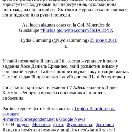
користується ходунками для пересування, оскільки вона
постраждала від лихоліття. Як тільки журналістка погодилася,
вони підняли її на руки і понесли.
Así lucen algunas casas en la Col. Minerales de
Guadalupe
#Puebla
pic.twitter.com/mTbBAJcJYX
— Lydia Cumming (@LydiaCumming)
25 июня 2016
г.
У такій незвичайній ситуації її і застав журналіст іншого
видання Хосе Даніель Ернандес, який розмістив знімок у
соціальній мережі Twitter і розкритикував таку позицію жінки.
Саме він і дав їй прізвисько LadyReportera (Пані Репортерка).
Після хвилі критики телеканал
TV Azteca
звільнив Лідію
Каммінг. Репортер визнала свої помилки і принесла
вибачення.
Раніше героєм фотожаб також став
Тиріон Ланністер на
самокаті
.
Читайте Korrespondent.net в Google News
ТЕГИ:
видео
,
Мексика
,
фото
,
Журналисты
,
фотошоп
Якщо ви помітили помилку, виділіть необхідний текст і