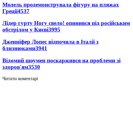
Модель продемонструвала фігуру на пляжах
Греції
4537
Лідер гурту Ногу свело! опинився під російським
обстрілом у Києві
3995
Дженніфер Лопес відпочила в Італії з
близнюками
3941
Відомий шоумен поскаржився на проблеми зі
здоров'ям
3530
Читати коментарі