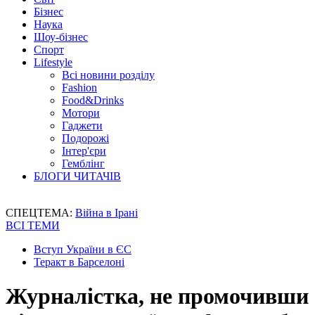
Бізнес
Наука
Шоу-бізнес
Спорт
Lifestyle
Всі новини розділу
Fashion
Food&Drinks
Мотори
Гаджети
Подорожі
Інтер'єри
Гемблінг
БЛОГИ ЧИТАЧІВ
СПЕЦТЕМА:
Війна в Ірані
ВСІ ТЕМИ
Вступ України в ЄС
Теракт в Барселоні
Журналістка, не промочивши