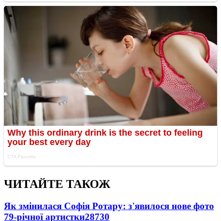
ЧИТАЙТЕ ТАКОЖ
Як змінилася Софія Ротару: з'явилося нове фото
79-річної артистки
28730