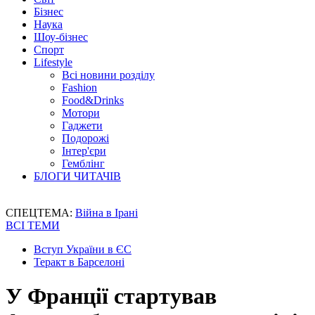
Бізнес
Наука
Шоу-бізнес
Спорт
Lifestyle
Всі новини розділу
Fashion
Food&Drinks
Мотори
Гаджети
Подорожі
Інтер'єри
Гемблінг
БЛОГИ ЧИТАЧІВ
СПЕЦТЕМА:
Війна в Ірані
ВСІ ТЕМИ
Вступ України в ЄС
Теракт в Барселоні
У Франції стартував