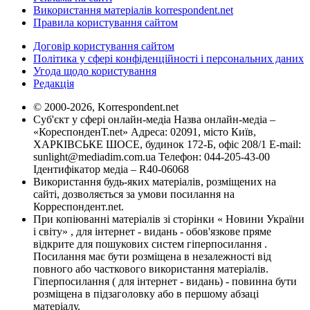
Використання матеріалів korrespondent.net
Правила користування сайтом
Договір користування сайтом
Політика у сфері конфіденційності і персональних даних
Угода щодо користування
Редакція
© 2000-2026, Korrespondent.net
Суб'єкт у сфері онлайн-медіа Назва онлайн-медіа –
«КореспонденТ.net» Адреса: 02091, місто Київ,
ХАРКІВСЬКЕ ШОСЕ, будинок 172-Б, офіс 208/1 E-mail:
sunlight@mediadim.com.ua
Телефон: 044-205-43-00
Ідентифікатор медіа – R40-06068
Використання будь-яких матеріалів, розміщених на
сайті, дозволяється за умови посилання на
Корреспондент.net.
При копіюванні матеріалів зі сторінки « Новини України
і світу» , для інтернет - видань - обов'язкове пряме
відкрите для пошукових систем гіперпосилання .
Посилання має бути розміщена в незалежності від
повного або часткового використання матеріалів.
Гіперпосилання ( для інтернет - видань) - повинна бути
розміщена в підзаголовку або в першому абзаці
матеріалу.