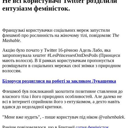
Не всі користувачі Twitter розділили
ентузіазм феміністок.
Французькі користувачки соціальних мереж запустили
флешмоб про рослинність на жіночому тілі, повідомляє
The
Mashable
.
Акцію було почато у Twitter 16-річною Адель Лабо, яка
запропонувала хештег #LesPrincessesOntDesPoils (Принцеси
мають волосся). В її рамках користувачкам пропонується
розміщувати в соціальних мережах свої знімки з природним
волоссям.
Білоруси роздяглися на роботі за закликом Лукашенка
Флешмоб був покликаний заохотити позитивне ставлення до
власного тіла і його природних особливостей. Але далеко не
всі в інтернеті сприйняли його з ентузіазмом, а дехто навіть
вдався до недоладної критики.
"Мене вже нудить", - пише користувач під ніком
@valsenbalek
.
Раніше повідомлялося, що в Британії
сотня феміністок