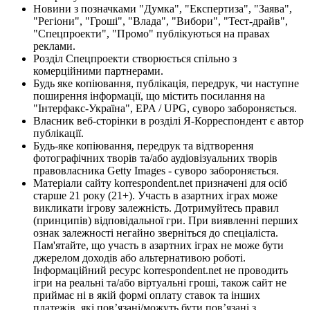
Новини з позначками "Думка", "Експертиза", "Заява",
"Регіони", "Гроші", "Влада", "Вибори", "Тест-драйв",
"Спецпроекти", "Промо" публікуються на правах
реклами.
Розділ Спецпроекти створюється спільно з
комерційними партнерами.
Будь яке копіювання, публікація, передрук, чи наступне
поширення інформації, що містить посилання на
"Інтерфакс-Україна", EPA / UPG, суворо забороняється.
Власник веб-сторінки в розділі Я-Корреспондент є автор
публікації.
Будь-яке копіювання, передрук та відтворення
фотографічних творів та/або аудіовізуальних творів
правовласника Getty Images - суворо забороняється.
Матеріали сайту korrespondent.net призначені для осіб
старше 21 року (21+). Участь в азартних іграх може
викликати ігрову залежність. Дотримуйтесь правил
(принципів) відповідальної гри. При виявленні перших
ознак залежності негайно зверніться до спеціаліста.
Пам'ятайте, що участь в азартних іграх не може бути
джерелом доходів або альтернативою роботі.
Інформаційний ресурс korrespondent.net не проводить
ігри на реальні та/або віртуальні гроші, також сайт не
приймає ні в якій формі оплату ставок та інших
платежів, які пов’язані/можуть бути пов’язані з