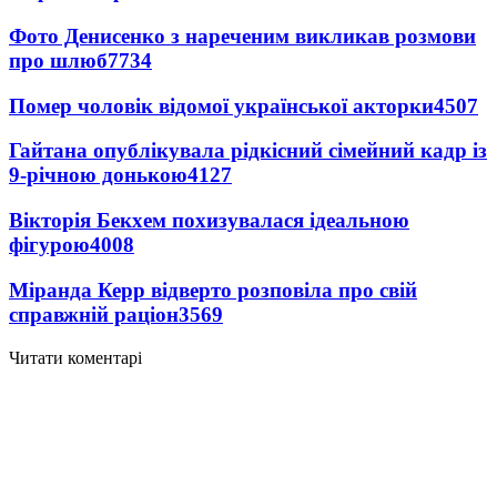
Фото Денисенко з нареченим викликав розмови
про шлюб
7734
Помер чоловік відомої української акторки
4507
Гайтана опублікувала рідкісний сімейний кадр із
9-річною донькою
4127
Вікторія Бекхем похизувалася ідеальною
фігурою
4008
Міранда Керр відверто розповіла про свій
справжній раціон
3569
Читати коментарі