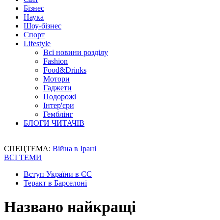
Бізнес
Наука
Шоу-бізнес
Спорт
Lifestyle
Всі новини розділу
Fashion
Food&Drinks
Мотори
Гаджети
Подорожі
Інтер'єри
Гемблінг
БЛОГИ ЧИТАЧІВ
СПЕЦТЕМА:
Війна в Ірані
ВСІ ТЕМИ
Вступ України в ЄС
Теракт в Барселоні
Названо найкращі