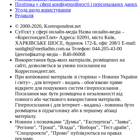
Політика у сфері конфіденційності і персональних даних
Угода щодо користування
Редакція
© 2000-2026, Korrespondent.net
Суб'єкт у сфері онлайн-медіа Назва онлайн-медіа –
«КореспонденТ.net» Адреса: 02091, місто Київ,
ХАРКІВСЬКЕ ШОСЕ, будинок 172-Б, офіс 208/1 E-mail:
sunlight@mediadim.com.ua
Телефон: 044-205-43-00
Ідентифікатор медіа – R40-06068
Використання будь-яких матеріалів, розміщених на
сайті, дозволяється за умови посилання на
Корреспондент.net.
При копіюванні матеріалів зі сторінки « Новини України
і світу» , для інтернет - видань - обов'язкове пряме
відкрите для пошукових систем гіперпосилання .
Посилання має бути розміщена в незалежності від
повного або часткового використання матеріалів.
Гіперпосилання ( для інтернет - видань) - повинна бути
розміщена в підзаголовку або в першому абзаці
матеріалу.
Новини з позначками "Думка", "Експертиза", "Заява",
"Регіони", "Гроші", "Влада", "Вибори", "Тест-драйв",
"Спецпроекти", "Промо" публікуються на правах
реклами.