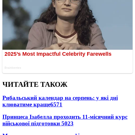
ЧИТАЙТЕ ТАКОЖ
Рибальський календар на серпень: у які дні
клюватиме краще
6571
Принцеса Ізабелла проходить 11-місячний курс
військової підготовки
5023