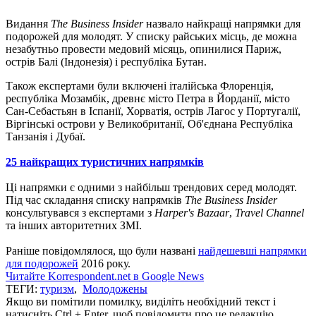
Видання
The Business Insider
назвало найкращі напрямки для
подорожей для молодят. У списку райських місць, де можна
незабутньо провести медовий місяць, опинилися Париж,
острів Балі (Індонезія) і республіка Бутан.
Також експертами були включені італійська Флоренція,
республіка Мозамбік, древнє місто Петра в Йорданії, місто
Сан-Себастьян в Іспанії, Хорватія, острів Лагос у Португалії,
Віргінські острови у Великобританії, Об'єднана Республіка
Танзанія і Дубаї.
25 найкращих туристичних напрямків
Ці напрямки є одними з найбільш трендових серед молодят.
Під час складання списку напрямків
The Business Insider
консультувався з експертами з
Harper's Bazaar
,
Travel Channel
та інших авторитетних ЗМІ.
Раніше повідомлялося, що були названі
найдешевші напрямки
для подорожей
2016 року.
Читайте Korrespondent.net в Google News
ТЕГИ:
туризм
,
Молодожены
Якщо ви помітили помилку, виділіть необхідний текст і
натисніть Ctrl + Enter, щоб повідомити про це редакцію.