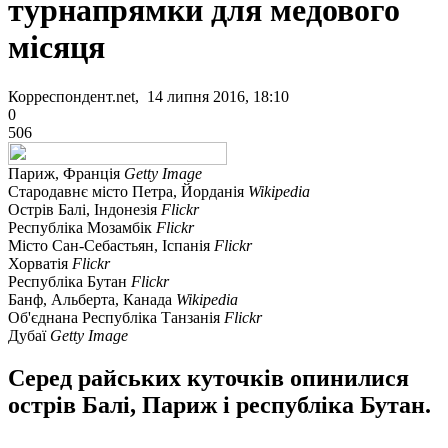
турнапрямки для медового
місяця
Корреспондент.net, 14 липня 2016, 18:10
0
506
Париж, Франція
Getty Image
Стародавнє місто Петра, Йорданія
Wikipedia
Острів Балі, Індонезія
Flickr
Республіка Мозамбік
Flickr
Місто Сан-Себастьян, Іспанія
Flickr
Хорватія
Flickr
Республіка Бутан
Flickr
Банф, Альберта, Канада
Wikipedia
Об'єднана Республіка Танзанія
Flickr
Дубаї
Getty Image
Серед райських куточків опинилися
острів Балі, Париж і республіка Бутан.