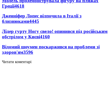
Модель продемонструвала фігуру на пляжах
Греції
4618
Дженніфер Лопес відпочила в Італії з
близнюками
4445
Лідер гурту Ногу свело! опинився під російським
обстрілом у Києві
4160
Відомий шоумен поскаржився на проблеми зі
здоров'ям
3596
Читати коментарі