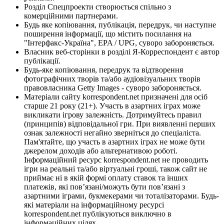
Розділ Спецпроекти створюється спільно з
комерційними партнерами.
Будь яке копіювання, публікація, передрук, чи наступне
поширення інформації, що містить посилання на
"Інтерфакс-Україна", EPA / UPG, суворо забороняється.
Власник веб-сторінки в розділі Я-Корреспондент є автор
публікації.
Будь-яке копіювання, передрук та відтворення
фотографічних творів та/або аудіовізуальних творів
правовласника Getty Images - суворо забороняється.
Матеріали сайту korrespondent.net призначені для осіб
старше 21 року (21+). Участь в азартних іграх може
викликати ігрову залежність. Дотримуйтесь правил
(принципів) відповідальної гри. При виявленні перших
ознак залежності негайно зверніться до спеціаліста.
Пам'ятайте, що участь в азартних іграх не може бути
джерелом доходів або альтернативою роботі.
Інформаційний ресурс korrespondent.net не проводить
ігри на реальні та/або віртуальні гроші, також сайт не
приймає ні в якій формі оплату ставок та інших
платежів, які пов’язані/можуть бути пов’язані з
азартними іграми, букмекерами чи тоталізаторами. Будь-
які матеріали на інформаційному ресурсі
korrespondent.net публікуються виключно в
інформаційних цілях.