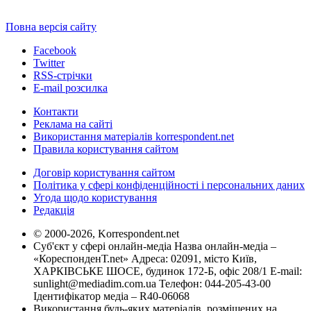
Повна версія сайту
Facebook
Twitter
RSS-стрічки
E-mail розсилка
Контакти
Реклама на сайті
Використання матеріалів korrespondent.net
Правила користування сайтом
Договір користування сайтом
Політика у сфері конфіденційності і персональних даних
Угода щодо користування
Редакція
© 2000-2026, Korrespondent.net
Суб'єкт у сфері онлайн-медіа Назва онлайн-медіа –
«КореспонденТ.net» Адреса: 02091, місто Київ,
ХАРКІВСЬКЕ ШОСЕ, будинок 172-Б, офіс 208/1 E-mail:
sunlight@mediadim.com.ua
Телефон: 044-205-43-00
Ідентифікатор медіа – R40-06068
Використання будь-яких матеріалів, розміщених на