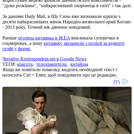
Користувачі мережі зробили дівчині безліч компліментів -
"дуже розкішна", "найкрасивіший охоронець в світі" і так далі.
За даними Daily Mail, в Шу Синь вже визнавали однією з
десяти найкрасивіших жінок Народно-визвольної армії Китаю
- 2013 року.
Точний вік дівчини невідомий.
Раніше
оголена китаянка в IKEA
викликала суперечки в
соцмережах, а іншу
китаянку звільнили з поліції за відверті
селфі у формі.
Читайте Korrespondent.net в Google News
ТЕГИ:
красота
,
телохранители
,
китайцы
Якщо ви помітили помилку, виділіть необхідний текст і
натисніть Ctrl + Enter, щоб повідомити про це редакцію.