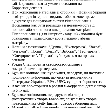
сайті, дозволяється за умови посилання на
Корреспондент.net.
При копіюванні матеріалів зі сторінки « Новини України
і світу» , для інтернет - видань - обов'язкове пряме
відкрите для пошукових систем гіперпосилання .
Посилання має бути розміщена в незалежності від
повного або часткового використання матеріалів.
Гіперпосилання ( для інтернет - видань) - повинна бути
розміщена в підзаголовку або в першому абзаці
матеріалу.
Новини з позначками "Думка", "Експертиза", "Заява",
"Регіони", "Гроші", "Влада", "Вибори", "Тест-драйв",
"Спецпроекти", "Промо" публікуються на правах
реклами.
Розділ Спецпроекти створюється спільно з
комерційними партнерами.
Будь яке копіювання, публікація, передрук, чи наступне
поширення інформації, що містить посилання на
"Інтерфакс-Україна", EPA / UPG, суворо забороняється.
Власник веб-сторінки в розділі Я-Корреспондент є автор
публікації.
Будь-яке копіювання, передрук та відтворення
фотографічних творів та/або аудіовізуальних творів
правовласника Getty Images - суворо забороняється.
Матеріали сайту korrespondent.net призначені для осіб