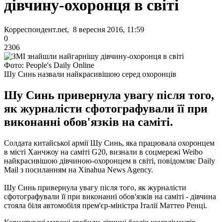
дівчину-охоронця в світі
Корреспондент.net, 8 вересня 2016, 11:59
0
2306
Фото: People's Daily Online
Шу Синь назвали найкрасивішою серед охоронців
Шу Синь привернула увагу після того,
як журналісти сфотографували її при
виконанні обов'язків на саміті.
Солдата китайської армії Шу Синь, яка працювала охоронцем
в місті Ханчжоу на саміті G20, визнали в соцмережі Weibo
найкрасивішою дівчиною-охоронцем в світі, повідомляє Daily
Mail з посиланням на Xinahua News Agency.
Шу Синь привернула увагу після того, як журналісти
сфотографували її при виконанні обов'язків на саміті - дівчина
стояла біля автомобіля прем'єр-міністра Італії Маттео Ренці.