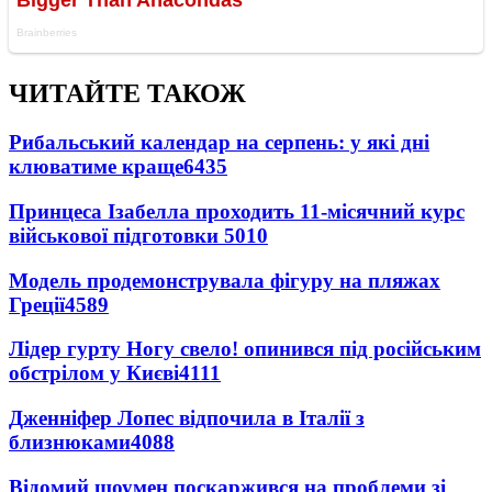
ЧИТАЙТЕ ТАКОЖ
Рибальський календар на серпень: у які дні
клюватиме краще
6435
Принцеса Ізабелла проходить 11-місячний курс
військової підготовки
5010
Модель продемонструвала фігуру на пляжах
Греції
4589
Лідер гурту Ногу свело! опинився під російським
обстрілом у Києві
4111
Дженніфер Лопес відпочила в Італії з
близнюками
4088
Відомий шоумен поскаржився на проблеми зі