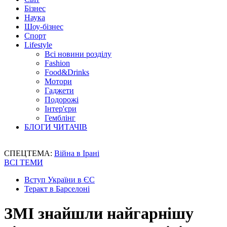
Бізнес
Наука
Шоу-бізнес
Спорт
Lifestyle
Всі новини розділу
Fashion
Food&Drinks
Мотори
Гаджети
Подорожі
Інтер'єри
Гемблінг
БЛОГИ ЧИТАЧІВ
СПЕЦТЕМА:
Війна в Ірані
ВСІ ТЕМИ
Вступ України в ЄС
Теракт в Барселоні
ЗМІ знайшли найгарнішу