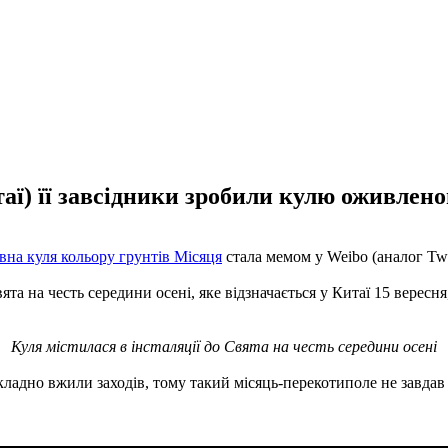
таї) її завсідники зробили кулю оживлено
вна куля кольору грунтів Місяця
стала мемом у Weibo (аналог Twitt
ята на честь середини осені, яке відзначається у Китаї 15 вересня
Куля містилася в інсталяції до Свята на честь середини осені
кладно вжили заходів, тому такий місяць-перекотиполе не завдав