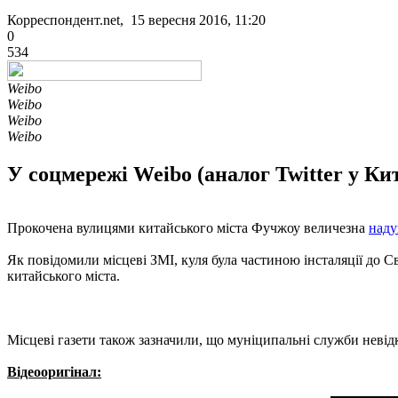
Корреспондент.net, 15 вересня 2016, 11:20
0
534
Weibo
Weibo
Weibo
Weibo
У соцмережі Weibo (аналог Twitter у Ки
Прокочена вулицями китайського міста Фучжоу величезна
наду
Як повідомили місцеві ЗМІ, куля була частиною інсталяції до Св
китайського міста.
Місцеві газети також зазначили, що муніципальні служби невід
Відеооригінал: