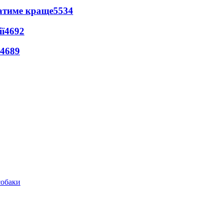
ватиме краще
5534
ї
4692
4689
собаки