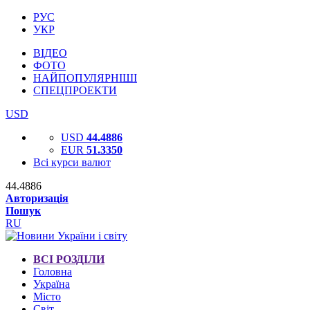
РУС
УКР
ВІДЕО
ФОТО
НАЙПОПУЛЯРНІШІ
СПЕЦПРОЕКТИ
USD
USD
44.4886
EUR
51.3350
Всі курси валют
44.4886
Авторизація
Пошук
RU
ВСІ РОЗДІЛИ
Головна
Україна
Місто
Світ