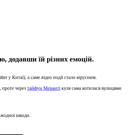
ю, додавши їй різних емоцій.
er у Китаї), а саме відео події стало вірусним.
, проте через
тайфун Меранті
куля сама котилася вулицями
 жодної шкоди.