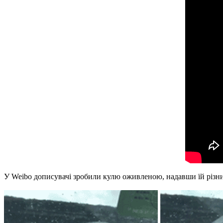
У Weibo дописувачі зробили кулю оживленою, надавши їй різни