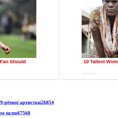
9-річної артистки
26854
про шлюб
7560