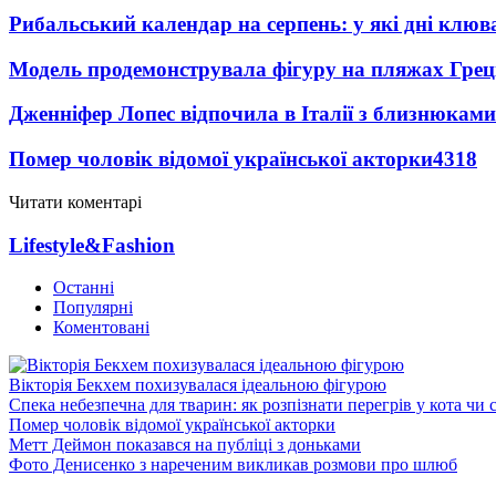
Рибальський календар на серпень: у які дні клю
Модель продемонструвала фігуру на пляжах Греці
Дженніфер Лопес відпочила в Італії з близнюками
Помер чоловік відомої української акторки
4318
Читати коментарі
Lifestyle&Fashion
Останні
Популярні
Коментовані
Вікторія Бекхем похизувалася ідеальною фігурою
Спека небезпечна для тварин: як розпізнати перегрів у кота чи 
Помер чоловік відомої української акторки
Метт Деймон показався на публіці з доньками
Фото Денисенко з нареченим викликав розмови про шлюб