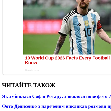
ЧИТАЙТЕ ТАКОЖ
Як змінилася Софія Ротару: з'явилося нове фото 7
Фото Денисенко з нареченим викликав розмови 