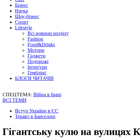
Бізнес
Наука
Шоу-бізнес
Спорт
Lifestyle
Всі новини розділу
Fashion
Food&Drinks
Мотори
Гаджети
Подорожі
Інтер'єри
Гемблінг
БЛОГИ ЧИТАЧІВ
СПЕЦТЕМА:
Війна в Ірані
ВСІ ТЕМИ
Вступ України в ЄС
Теракт в Барселоні
Гігантську кулю на вулицях 