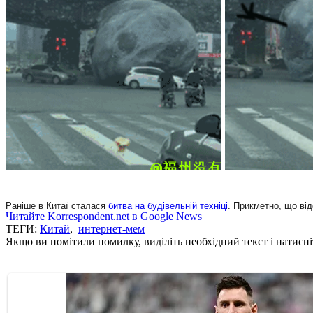
Раніше в Китаї сталася
битва на будівельній техніці
. Прикметно, що ві
Читайте Korrespondent.net в Google News
ТЕГИ:
Китай
,
интернет-мем
Якщо ви помітили помилку, виділіть необхідний текст і натисніт