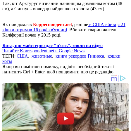
Так, кіт Арктурус визнаний найвищим домашнім котом (48
см), а Сигнус - володар найдовшого хвоста (43 см).
Як повідомляв
Корреспондент.net
, раніше
в США вбивця 21
кішки отримав 16 років в'язниці
. Вбивати тварин житель
Каліфорнії почав у 2015 році.
Кота, що майстерно дає "п'ять", зняли на відео
Читайте Korrespondent.net в Google News
ТЕГИ:
США
,
животные
,
книга рекордов Гиннеса
,
кошки
,
коты
Якщо ви помітили помилку, виділіть необхідний текст і
натисніть Ctrl + Enter, щоб повідомити про це редакцію.