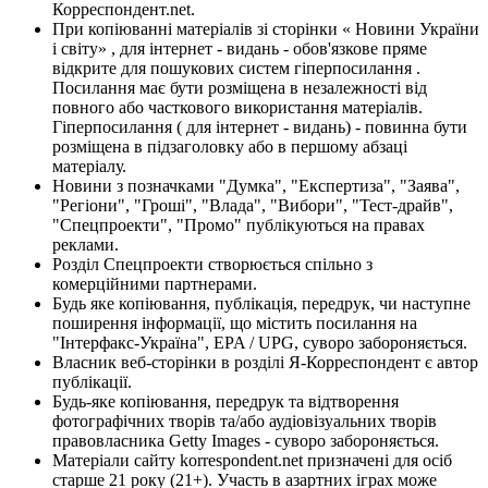
Корреспондент.net.
При копіюванні матеріалів зі сторінки « Новини України
і світу» , для інтернет - видань - обов'язкове пряме
відкрите для пошукових систем гіперпосилання .
Посилання має бути розміщена в незалежності від
повного або часткового використання матеріалів.
Гіперпосилання ( для інтернет - видань) - повинна бути
розміщена в підзаголовку або в першому абзаці
матеріалу.
Новини з позначками "Думка", "Експертиза", "Заява",
"Регіони", "Гроші", "Влада", "Вибори", "Тест-драйв",
"Спецпроекти", "Промо" публікуються на правах
реклами.
Розділ Спецпроекти створюється спільно з
комерційними партнерами.
Будь яке копіювання, публікація, передрук, чи наступне
поширення інформації, що містить посилання на
"Інтерфакс-Україна", EPA / UPG, суворо забороняється.
Власник веб-сторінки в розділі Я-Корреспондент є автор
публікації.
Будь-яке копіювання, передрук та відтворення
фотографічних творів та/або аудіовізуальних творів
правовласника Getty Images - суворо забороняється.
Матеріали сайту korrespondent.net призначені для осіб
старше 21 року (21+). Участь в азартних іграх може