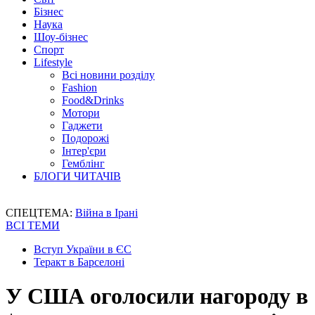
Бізнес
Наука
Шоу-бізнес
Спорт
Lifestyle
Всі новини розділу
Fashion
Food&Drinks
Мотори
Гаджети
Подорожі
Інтер'єри
Гемблінг
БЛОГИ ЧИТАЧІВ
СПЕЦТЕМА:
Війна в Ірані
ВСІ ТЕМИ
Вступ України в ЄС
Теракт в Барселоні
У США оголосили нагороду в