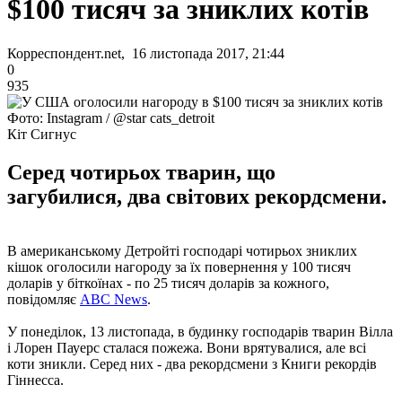
$100 тисяч за зниклих котів
Корреспондент.net, 16 листопада 2017, 21:44
0
935
Фото: Instagram / @star cats_detroit
Кіт Сигнус
Серед чотирьох тварин, що
загубилися, два світових рекордсмени.
В американському Детройті господарі чотирьох зниклих
кішок оголосили нагороду за їх повернення у 100 тисяч
доларів у біткоїнах - по 25 тисяч доларів за кожного,
повідомляє
ABC News
.
У понеділок, 13 листопада, в будинку господарів тварин Вілла
і Лорен Пауерс сталася пожежа. Вони врятувалися, але всі
коти зникли. Серед них - два рекордсмени з Книги рекордів
Гіннесса.