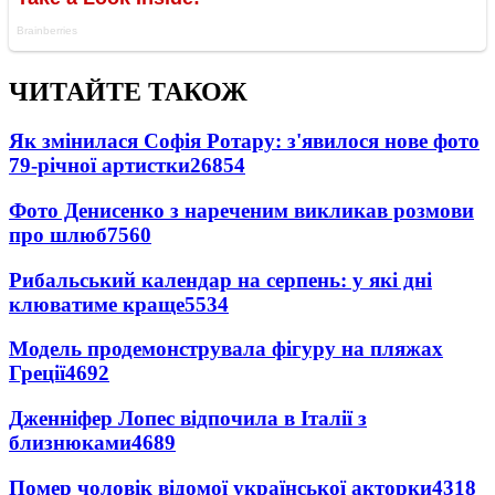
ЧИТАЙТЕ ТАКОЖ
Як змінилася Софія Ротару: з'явилося нове фото
79-річної артистки
26854
Фото Денисенко з нареченим викликав розмови
про шлюб
7560
Рибальський календар на серпень: у які дні
клюватиме краще
5534
Модель продемонструвала фігуру на пляжах
Греції
4692
Дженніфер Лопес відпочила в Італії з
близнюками
4689
Помер чоловік відомої української акторки
4318