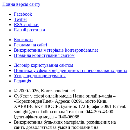
Повна версія сайту
Facebook
Twitter
RSS-стрічки
E-mail розсилка
Контакти
Реклама на сайті
Використання матеріалів korrespondent.net
Правила користування сайтом
Договір користування сайтом
Політика у сфері конфіденційності і персональних даних
Угода щодо користування
Редакція
© 2000-2026, Korrespondent.net
Суб'єкт у сфері онлайн-медіа Назва онлайн-медіа –
«КореспонденТ.net» Адреса: 02091, місто Київ,
ХАРКІВСЬКЕ ШОСЕ, будинок 172-Б, офіс 208/1 E-mail:
sunlight@mediadim.com.ua
Телефон: 044-205-43-00
Ідентифікатор медіа – R40-06068
Використання будь-яких матеріалів, розміщених на
сайті, дозволяється за умови посилання на