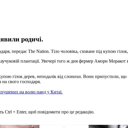
иявили родичі.
даря, передає The Nation. Тіло чоловіка, сховане під купою гілок
аучуковій плантації. Увечері того ж дня фермер Аморн Моракот 
 купою гілок дерев, неподалік від слонихи. Вони припустили, що
 на свого господаря.
ипущених на волю панд у Китаї.
ь Ctrl + Enter, щоб повідомити про це редакцію.