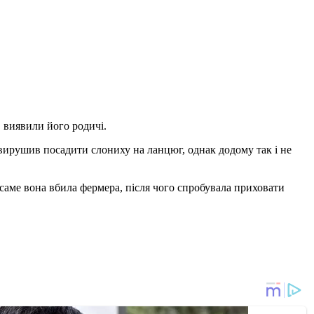
, виявили його родичі.
вирушив посадити слониху на ланцюг, однак додому так і не
 саме вона вбила фермера, після чого спробувала приховати