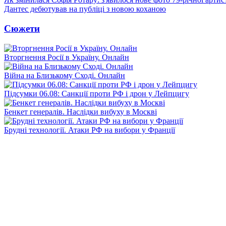
Дантес дебютував на публіці з новою коханою
Сюжети
Вторгнення Росії в Україну. Онлайн
Війна на Близькому Сході. Онлайн
Підсумки 06.08: Санкції проти РФ і дрон у Лейпцигу
Бенкет генералів. Наслідки вибуху в Москві
Брудні технології. Атаки РФ на вибори у Франції