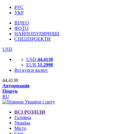
РУС
УКР
ВІДЕО
ФОТО
НАЙПОПУЛЯРНІШІ
СПЕЦПРОЕКТИ
USD
USD
44.4138
EUR
51.2998
Всі курси валют
44.4138
Авторизація
Пошук
RU
ВСІ РОЗДІЛИ
Головна
Україна
Місто
Світ