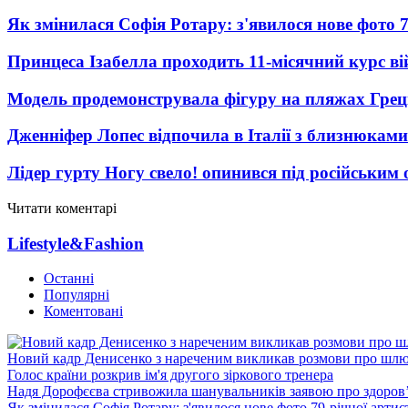
Як змінилася Софія Ротару: з'явилося нове фото 7
Принцеса Ізабелла проходить 11-місячний курс ві
Модель продемонструвала фігуру на пляжах Греці
Дженніфер Лопес відпочила в Італії з близнюками
Лідер гурту Ногу свело! опинився під російським 
Читати коментарі
Lifestyle&Fashion
Останні
Популярні
Коментовані
Новий кадр Денисенко з нареченим викликав розмови про шл
Голос країни розкрив ім'я другого зіркового тренера
Надя Дорофєєва стривожила шанувальників заявою про здоров
Як змінилася Софія Ротару: з'явилося нове фото 79-річної артис