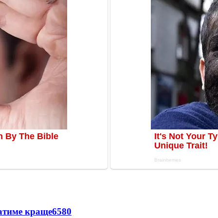
ватиме краще
6580