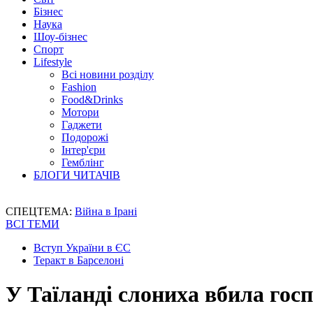
Бізнес
Наука
Шоу-бізнес
Спорт
Lifestyle
Всі новини розділу
Fashion
Food&Drinks
Мотори
Гаджети
Подорожі
Інтер'єри
Гемблінг
БЛОГИ ЧИТАЧІВ
СПЕЦТЕМА:
Війна в Ірані
ВСІ ТЕМИ
Вступ України в ЄС
Теракт в Барселоні
У Таїланді слониха вбила госп