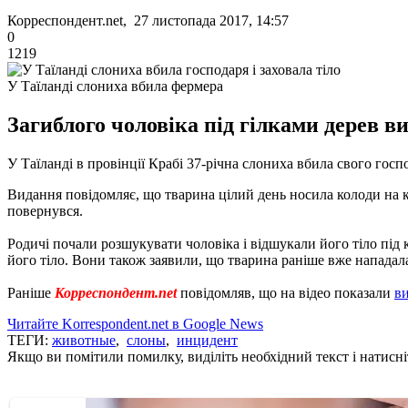
Корреспондент.net, 27 листопада 2017, 14:57
0
1219
У Таїланді слониха вбила фермера
Загиблого чоловіка під гілками дерев в
У Таїланді в провінції Крабі 37-річна слониха вбила свого госпо
Видання повідомляє, що тварина цілий день носила колоди на к
повернувся.
Родичі почали розшукувати чоловіка і відшукали його тіло під
його тіло. Вони також заявили, що тварина раніше вже нападала
Раніше
Корреспондент.net
повідомляв, що на відео показали
в
Читайте Korrespondent.net в Google News
ТЕГИ:
животные
,
слоны
,
инцидент
Якщо ви помітили помилку, виділіть необхідний текст і натисніт