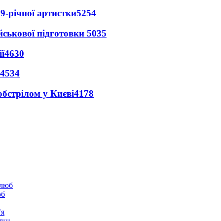
9-річної артистки
5254
йськової підготовки
5035
ї
4630
4534
обстрілом у Києві
4178
юб
’я
тки