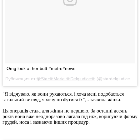
Omg look at her butt #metro#news
Публикация от
💎Star💎Marie 💎Delgiudice💎
(@stardelgiudice)
Фев
"Я відчуваю, як вони рухаються, і хоча мені подобається
загальний вигляд, я хочу позбутися їх", - заявила жінка.
Ця операція стала для жінки не першою.
За останні десять
років вона вже неодноразово лягала під ніж, коригуючи форму
грудей, носа і зазнаючи інших процедур.