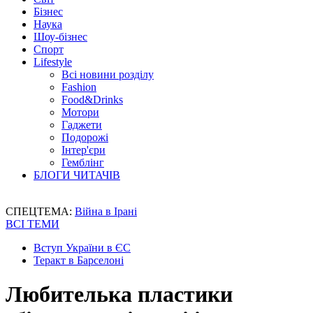
Бізнес
Наука
Шоу-бізнес
Спорт
Lifestyle
Всі новини розділу
Fashion
Food&Drinks
Мотори
Гаджети
Подорожі
Інтер'єри
Гемблінг
БЛОГИ ЧИТАЧІВ
СПЕЦТЕМА:
Війна в Ірані
ВСІ ТЕМИ
Вступ України в ЄС
Теракт в Барселоні
Любителька пластики