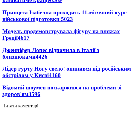
клюватиме краще
6569
Принцеса Ізабелла проходить 11-місячний курс
військової підготовки
5023
Модель продемонструвала фігуру на пляжах
Греції
4617
Дженніфер Лопес відпочила в Італії з
близнюками
4426
Лідер гурту Ногу свело! опинився під російським
обстрілом у Києві
4160
Відомий шоумен поскаржився на проблеми зі
здоров'ям
3596
Читати коментарі