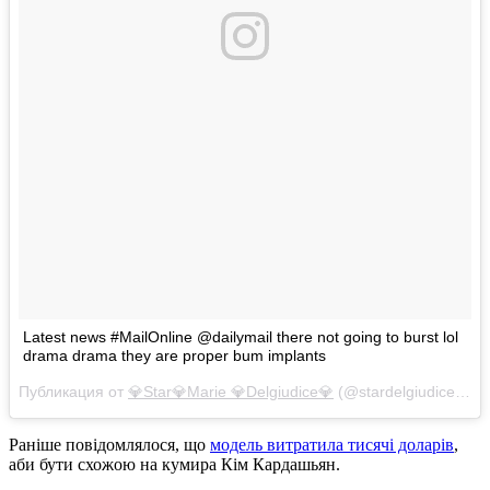
Latest news #MailOnline @dailymail there not going to burst lol
drama drama they are proper bum implants
Публикация от
💎Star💎Marie 💎Delgiudice💎
(@stardelgiudice)
Фев
Раніше повідомлялося, що
модель витратила тисячі доларів
,
аби бути схожою на кумира Кім Кардашьян.