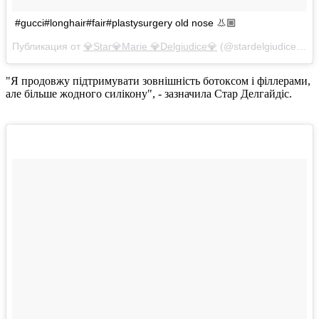
#gucci#longhair#fair#plastysurgery old nose 👃🏼
Публикация от
💎Star💎Marie 💎Delgiudice💎
(@stardelgiudice)
Авг
"Я продовжу підтримувати зовнішність ботоксом і філлерами,
але більше жодного силікону", - зазначила Стар Делгайдіс.