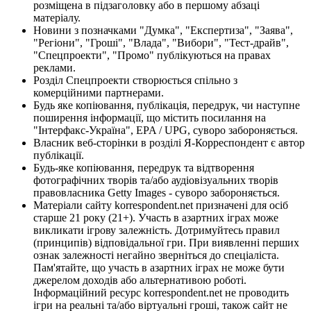
розміщена в підзаголовку або в першому абзаці
матеріалу.
Новини з позначками "Думка", "Експертиза", "Заява",
"Регіони", "Гроші", "Влада", "Вибори", "Тест-драйв",
"Спецпроекти", "Промо" публікуються на правах
реклами.
Розділ Спецпроекти створюється спільно з
комерційними партнерами.
Будь яке копіювання, публікація, передрук, чи наступне
поширення інформації, що містить посилання на
"Інтерфакс-Україна", EPA / UPG, суворо забороняється.
Власник веб-сторінки в розділі Я-Корреспондент є автор
публікації.
Будь-яке копіювання, передрук та відтворення
фотографічних творів та/або аудіовізуальних творів
правовласника Getty Images - суворо забороняється.
Матеріали сайту korrespondent.net призначені для осіб
старше 21 року (21+). Участь в азартних іграх може
викликати ігрову залежність. Дотримуйтесь правил
(принципів) відповідальної гри. При виявленні перших
ознак залежності негайно зверніться до спеціаліста.
Пам'ятайте, що участь в азартних іграх не може бути
джерелом доходів або альтернативою роботі.
Інформаційний ресурс korrespondent.net не проводить
ігри на реальні та/або віртуальні гроші, також сайт не