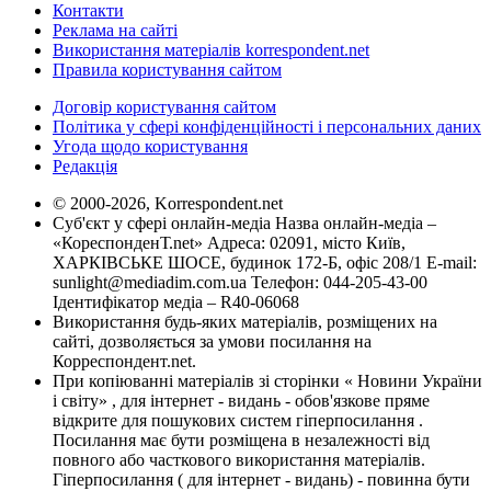
Контакти
Реклама на сайті
Використання матеріалів korrespondent.net
Правила користування сайтом
Договір користування сайтом
Політика у сфері конфіденційності і персональних даних
Угода щодо користування
Редакція
© 2000-2026, Korrespondent.net
Суб'єкт у сфері онлайн-медіа Назва онлайн-медіа –
«КореспонденТ.net» Адреса: 02091, місто Київ,
ХАРКІВСЬКЕ ШОСЕ, будинок 172-Б, офіс 208/1 E-mail:
sunlight@mediadim.com.ua
Телефон: 044-205-43-00
Ідентифікатор медіа – R40-06068
Використання будь-яких матеріалів, розміщених на
сайті, дозволяється за умови посилання на
Корреспондент.net.
При копіюванні матеріалів зі сторінки « Новини України
і світу» , для інтернет - видань - обов'язкове пряме
відкрите для пошукових систем гіперпосилання .
Посилання має бути розміщена в незалежності від
повного або часткового використання матеріалів.
Гіперпосилання ( для інтернет - видань) - повинна бути