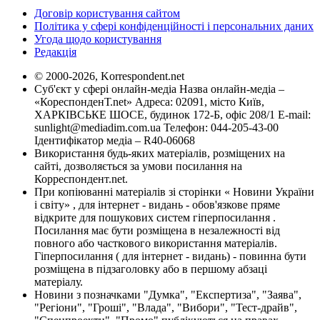
Договір користування сайтом
Політика у сфері конфіденційності і персональних даних
Угода щодо користування
Редакція
© 2000-2026, Korrespondent.net
Суб'єкт у сфері онлайн-медіа Назва онлайн-медіа –
«КореспонденТ.net» Адреса: 02091, місто Київ,
ХАРКІВСЬКЕ ШОСЕ, будинок 172-Б, офіс 208/1 E-mail:
sunlight@mediadim.com.ua
Телефон: 044-205-43-00
Ідентифікатор медіа – R40-06068
Використання будь-яких матеріалів, розміщених на
сайті, дозволяється за умови посилання на
Корреспондент.net.
При копіюванні матеріалів зі сторінки « Новини України
і світу» , для інтернет - видань - обов'язкове пряме
відкрите для пошукових систем гіперпосилання .
Посилання має бути розміщена в незалежності від
повного або часткового використання матеріалів.
Гіперпосилання ( для інтернет - видань) - повинна бути
розміщена в підзаголовку або в першому абзаці
матеріалу.
Новини з позначками "Думка", "Експертиза", "Заява",
"Регіони", "Гроші", "Влада", "Вибори", "Тест-драйв",