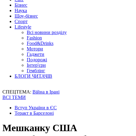
Бізнес
Наука
Шоу-бізнес
Спорт
Lifestyle
Всі новини розділу
Fashion
Food&Drinks
Мотори
Гаджети
Подорожі
Інтер'єри
Гемблінг
БЛОГИ ЧИТАЧІВ
СПЕЦТЕМА:
Війна в Ірані
ВСІ ТЕМИ
Вступ України в ЄС
Теракт в Барселоні
Мешканку США