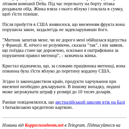
літаком компанії Delta. Під час перельоту на борту літака
роздавали обід. Жінка взяла з нього яблуко і поклала в сумку,
щоб з'їсти пізніше.
Після прибуття в США виявилося, що ввезенням фрукта вона
порушила закон, заздалегідь не задекларувавши його.
"Митник запитав мене, чи не дорого мені обійшлася відпустка
у Франції. Я, нічого не розуміючи, сказала "так", і він заявив,
що поїздка стане ще дорожчою, оскільки я оштрафована за
порушення правил митниці", - зазначила жінка.
Кристал відзначила, що, за словами працівника митниці, вона
повинна була з'їсти яблуко до перетину кордону США.
Згідно із законодавством країн, продукти харчування при
ввезенні необхідно декларувати. В іншому випадку, людині
може загрожувати штраф у розмірі до 10 тисяч доларів.
Раніше повідомлялося, що
австралійський школяр втік на Балі
з батьківською кредитною карткою.
Новини від
Корреспондент.net
в Telegram. Підписуйтеся на