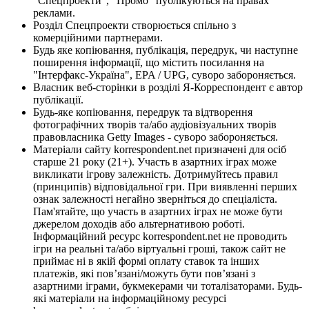
"Спецпроекти", "Промо" публікуються на правах
реклами.
Розділ Спецпроекти створюється спільно з
комерційними партнерами.
Будь яке копіювання, публікація, передрук, чи наступне
поширення інформації, що містить посилання на
"Інтерфакс-Україна", EPA / UPG, суворо забороняється.
Власник веб-сторінки в розділі Я-Корреспондент є автор
публікації.
Будь-яке копіювання, передрук та відтворення
фотографічних творів та/або аудіовізуальних творів
правовласника Getty Images - суворо забороняється.
Матеріали сайту korrespondent.net призначені для осіб
старше 21 року (21+). Участь в азартних іграх може
викликати ігрову залежність. Дотримуйтесь правил
(принципів) відповідальної гри. При виявленні перших
ознак залежності негайно зверніться до спеціаліста.
Пам'ятайте, що участь в азартних іграх не може бути
джерелом доходів або альтернативою роботі.
Інформаційний ресурс korrespondent.net не проводить
ігри на реальні та/або віртуальні гроші, також сайт не
приймає ні в якій формі оплату ставок та інших
платежів, які пов’язані/можуть бути пов’язані з
азартними іграми, букмекерами чи тоталізаторами. Будь-
які матеріали на інформаційному ресурсі