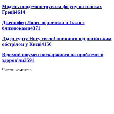
Модель продемонструвала фігуру на пляжах
Греції
4614
Дженніфер Лопес відпочила в Італії з
близнюками
4371
Лідер гурту Ногу свело! опинився під російським
обстрілом у Києві
4156
Відомий шоумен поскаржився на проблеми зі
здоров'ям
3591
Читати коментарі