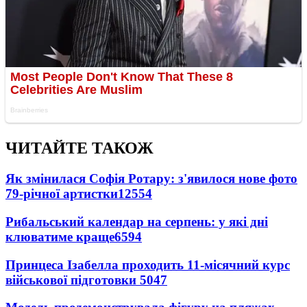
ЧИТАЙТЕ ТАКОЖ
Як змінилася Софія Ротару: з'явилося нове фото
79-річної артистки
12554
Рибальський календар на серпень: у які дні
клюватиме краще
6594
Принцеса Ізабелла проходить 11-місячний курс
військової підготовки
5047