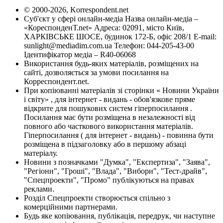
© 2000-2026, Korrespondent.net
Суб'єкт у сфері онлайн-медіа Назва онлайн-медіа –
«КореспонденТ.net» Адреса: 02091, місто Київ,
ХАРКІВСЬКЕ ШОСЕ, будинок 172-Б, офіс 208/1 E-mail:
sunlight@mediadim.com.ua
Телефон: 044-205-43-00
Ідентифікатор медіа – R40-06068
Використання будь-яких матеріалів, розміщених на
сайті, дозволяється за умови посилання на
Корреспондент.net.
При копіюванні матеріалів зі сторінки « Новини України
і світу» , для інтернет - видань - обов'язкове пряме
відкрите для пошукових систем гіперпосилання .
Посилання має бути розміщена в незалежності від
повного або часткового використання матеріалів.
Гіперпосилання ( для інтернет - видань) - повинна бути
розміщена в підзаголовку або в першому абзаці
матеріалу.
Новини з позначками "Думка", "Експертиза", "Заява",
"Регіони", "Гроші", "Влада", "Вибори", "Тест-драйв",
"Спецпроекти", "Промо" публікуються на правах
реклами.
Розділ Спецпроекти створюється спільно з
комерційними партнерами.
Будь яке копіювання, публікація, передрук, чи наступне