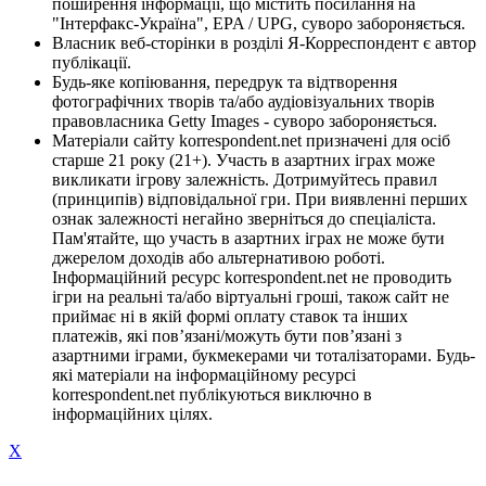
поширення інформації, що містить посилання на
"Інтерфакс-Україна", EPA / UPG, суворо забороняється.
Власник веб-сторінки в розділі Я-Корреспондент є автор
публікації.
Будь-яке копіювання, передрук та відтворення
фотографічних творів та/або аудіовізуальних творів
правовласника Getty Images - суворо забороняється.
Матеріали сайту korrespondent.net призначені для осіб
старше 21 року (21+). Участь в азартних іграх може
викликати ігрову залежність. Дотримуйтесь правил
(принципів) відповідальної гри. При виявленні перших
ознак залежності негайно зверніться до спеціаліста.
Пам'ятайте, що участь в азартних іграх не може бути
джерелом доходів або альтернативою роботі.
Інформаційний ресурс korrespondent.net не проводить
ігри на реальні та/або віртуальні гроші, також сайт не
приймає ні в якій формі оплату ставок та інших
платежів, які пов’язані/можуть бути пов’язані з
азартними іграми, букмекерами чи тоталізаторами. Будь-
які матеріали на інформаційному ресурсі
korrespondent.net публікуються виключно в
інформаційних цілях.
X