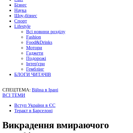
Бізнес
Наука
Шоу-бізнес
Спорт
Lifestyle
Всі новини розділу
Fashion
Food&Drinks
Мотори
Гаджети
Подорожі
Інтер'єри
Гемблінг
БЛОГИ ЧИТАЧІВ
СПЕЦТЕМА:
Війна в Ірані
ВСІ ТЕМИ
Вступ України в ЄС
Теракт в Барселоні
Викрадення вмираючого