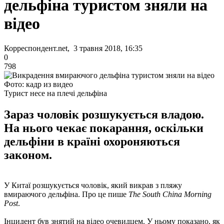
дельфіна туристом зняли на
відео
Корреспондент.net, 3 травня 2018, 16:35
0
798
Фото: кадр из видео
Турист несе на плечі дельфіна
Зараз чоловік розшукується владою.
На нього чекає покарання, оскільки
дельфіни в країні охороняються
законом.
У Китаї розшукується чоловік, який викрав з пляжу
вмираючого дельфіна. Про це пише
The South China Morning
Post
.
Інцидент був знятий на відео очевидцем. У ньому показано, як