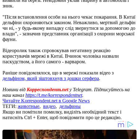
виявили на березі. Невідомий уклав тварину в автомобіль і
зник.
"Після встановлення особи на нього чекає покарання. В Китаї
дельфіни охороняються законом. Неважливо, мертвий дельфін
чи ні, - у будь-якому випадку слід звернутися за допомогою до
влади", - зазначив представник організації з охорони морської
фауни.
Відеоролик також спровокував негативну реакцію
користувачів мережі в Китаї. Вчинок чоловіка назвали
паскудством, а його самого - варваром.
Раніше повідомлялося, що в мережі показали відео з
дельфіном, який зіштовхнув з дошки серфера
.
Новини від
Корреспондент.net
у Telegram. Підписуйтесь на
наш канал
https://t.me/korrespondentnet
.
Читайте Korrespondent.net в Google News
ТЕГИ:
животные
,
видео
,
дельфины
Якщо ви помітили помилку, виділіть необхідний текст і
натисніть Ctrl + Enter, щоб повідомити про це редакцію.