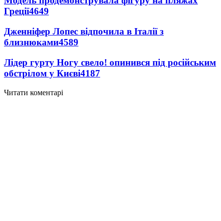
Модель продемонструвала фігуру на пляжах
Греції
4649
Дженніфер Лопес відпочила в Італії з
близнюками
4589
Лідер гурту Ногу свело! опинився під російським
обстрілом у Києві
4187
Читати коментарі