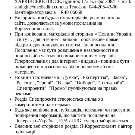
ХАРКІВСЬКЕ ШОСЕ, будинок 172-Б, офіс 208/1 E-mail:
sunlight@mediadim.com.ua
Телефон: 044-205-43-00
Ідентифікатор медіа – R40-06068
Використання будь-яких матеріалів, розміщених на
сайті, дозволяється за умови посилання на
Корреспондент.net.
При копіюванні матеріалів зі сторінки « Новини України
і світу» , для інтернет - видань - обов'язкове пряме
відкрите для пошукових систем гіперпосилання .
Посилання має бути розміщена в незалежності від
повного або часткового використання матеріалів.
Гіперпосилання ( для інтернет - видань) - повинна бути
розміщена в підзаголовку або в першому абзаці
матеріалу.
Новини з позначками "Думка", "Експертиза", "Заява",
"Регіони", "Гроші", "Влада", "Вибори", "Тест-драйв",
"Спецпроекти", "Промо" публікуються на правах
реклами.
Розділ Спецпроекти створюється спільно з
комерційними партнерами.
Будь яке копіювання, публікація, передрук, чи наступне
поширення інформації, що містить посилання на
"Інтерфакс-Україна", EPA / UPG, суворо забороняється.
Власник веб-сторінки в розділі Я-Корреспондент є автор
публікації.