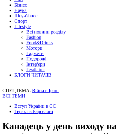
Бізнес
Наука
Шоу-бізнес
Спорт
Lifestyle
Всі новини розділу
Fashion
Food&Drinks
Мотори
Гаджети
Подорожі
Інтер'єри
Гемблінг
БЛОГИ ЧИТАЧІВ
СПЕЦТЕМА:
Війна в Ірані
ВСІ ТЕМИ
Вступ України в ЄС
Теракт в Барселоні
Канадець у день виходу на