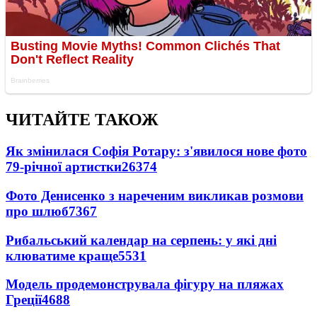
ЧИТАЙТЕ ТАКОЖ
Як змінилася Софія Ротару: з'явилося нове фото
79-річної артистки
26374
Фото Денисенко з нареченим викликав розмови
про шлюб
7367
Рибальський календар на серпень: у які дні
клюватиме краще
5531
Модель продемонструвала фігуру на пляжах
Греції
4688