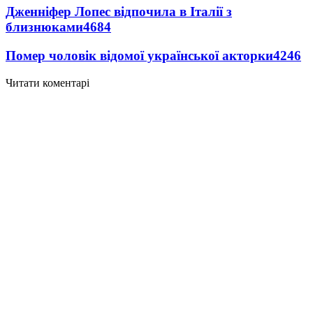
Дженніфер Лопес відпочила в Італії з
близнюками
4684
Помер чоловік відомої української акторки
4246
Читати коментарі