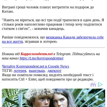
Виграні гроші чоловік планує витратити на подорож до
Китаю.
"Навіть не віриться, що всі три події трапилися в один день. Я
стільки років наполегливо працював і тепер хочу поділитися
статком з сім'єю", - зазначив канадець.
Раніше повідомлялося, що
мешканка Канади забезпечила себе
на все життя
, зігравши в лотерею.
Новини від
Корреспондент.net
в Telegram. Підписуйтесь на
наш канал
https://t.me/korrespondentnet
Читайте Korrespondent.net в Google News
ТЕГИ:
лотерея
,
выигрыш
,
джекпот
Якщо ви помітили помилку, виділіть необхідний текст і
натисніть Ctrl + Enter, щоб повідомити про це редакцію.