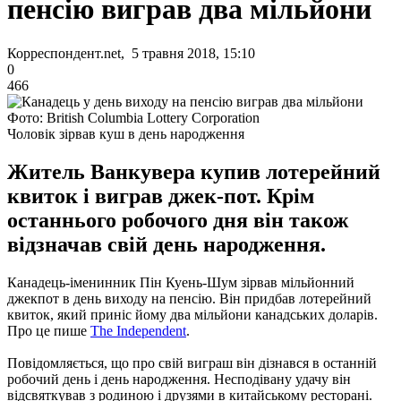
пенсію виграв два мільйони
Корреспондент.net, 5 травня 2018, 15:10
0
466
Фото: British Columbia Lottery Corporation
Чоловік зірвав куш в день народження
Житель Ванкувера купив лотерейний
квиток і виграв джек-пот. Крім
останнього робочого дня він також
відзначав свій день народження.
Канадець-іменинник Пін Куень-Шум зірвав мільйонний
джекпот в день виходу на пенсію. Він придбав лотерейний
квиток, який приніс йому два мільйони канадських доларів.
Про це пише
The Independent
.
Повідомляється, що про свій виграш він дізнався в останній
робочий день і день народження. Несподівану удачу він
відсвяткував з родиною і друзями в китайському ресторані.