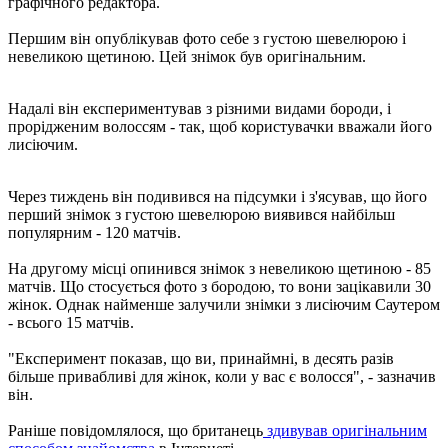
графічного редактора.
Першим він опублікував фото себе з густою шевелюрою і
невеликою щетиною. Цей знімок був оригінальним.
Надалі він експериментував з різними видами бороди, і
прорідженим волоссям - так, щоб користувачки вважали його
лисіючим.
Через тиждень він подивився на підсумки і з'ясував, що його
перший знімок з густою шевелюрою виявився найбільш
популярним - 120 матчів.
На другому місці опинився знімок з невеликою щетиною - 85
матчів. Що стосується фото з бородою, то вони зацікавили 30
жінок. Однак найменше залучили знімки з лисіючим Саутером
- всього 15 матчів.
"Експеримент показав, що ви, принаймні, в десять разів
більше привабливі для жінок, коли у вас є волосся", - зазначив
він.
Раніше повідомлялося, що британець
здивував оригінальним