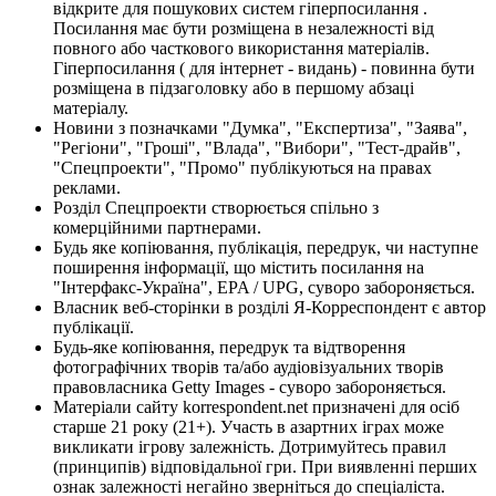
відкрите для пошукових систем гіперпосилання .
Посилання має бути розміщена в незалежності від
повного або часткового використання матеріалів.
Гіперпосилання ( для інтернет - видань) - повинна бути
розміщена в підзаголовку або в першому абзаці
матеріалу.
Новини з позначками "Думка", "Експертиза", "Заява",
"Регіони", "Гроші", "Влада", "Вибори", "Тест-драйв",
"Спецпроекти", "Промо" публікуються на правах
реклами.
Розділ Спецпроекти створюється спільно з
комерційними партнерами.
Будь яке копіювання, публікація, передрук, чи наступне
поширення інформації, що містить посилання на
"Інтерфакс-Україна", EPA / UPG, суворо забороняється.
Власник веб-сторінки в розділі Я-Корреспондент є автор
публікації.
Будь-яке копіювання, передрук та відтворення
фотографічних творів та/або аудіовізуальних творів
правовласника Getty Images - суворо забороняється.
Матеріали сайту korrespondent.net призначені для осіб
старше 21 року (21+). Участь в азартних іграх може
викликати ігрову залежність. Дотримуйтесь правил
(принципів) відповідальної гри. При виявленні перших
ознак залежності негайно зверніться до спеціаліста.