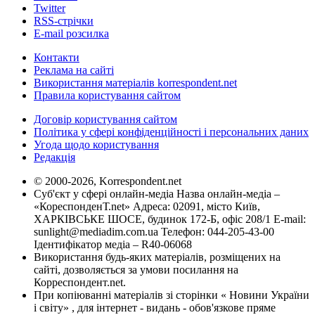
Twitter
RSS-стрічки
E-mail розсилка
Контакти
Реклама на сайті
Використання матеріалів korrespondent.net
Правила користування сайтом
Договір користування сайтом
Політика у сфері конфіденційності і персональних даних
Угода щодо користування
Редакція
© 2000-2026, Korrespondent.net
Суб'єкт у сфері онлайн-медіа Назва онлайн-медіа –
«КореспонденТ.net» Адреса: 02091, місто Київ,
ХАРКІВСЬКЕ ШОСЕ, будинок 172-Б, офіс 208/1 E-mail:
sunlight@mediadim.com.ua
Телефон: 044-205-43-00
Ідентифікатор медіа – R40-06068
Використання будь-яких матеріалів, розміщених на
сайті, дозволяється за умови посилання на
Корреспондент.net.
При копіюванні матеріалів зі сторінки « Новини України
і світу» , для інтернет - видань - обов'язкове пряме