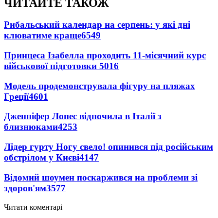
ЧИТАЙТЕ ТАКОЖ
Рибальський календар на серпень: у які дні
клюватиме краще
6549
Принцеса Ізабелла проходить 11-місячний курс
військової підготовки
5016
Модель продемонструвала фігуру на пляжах
Греції
4601
Дженніфер Лопес відпочила в Італії з
близнюками
4253
Лідер гурту Ногу свело! опинився під російським
обстрілом у Києві
4147
Відомий шоумен поскаржився на проблеми зі
здоров'ям
3577
Читати коментарі