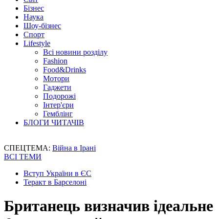
Бізнес
Наука
Шоу-бізнес
Спорт
Lifestyle
Всі новини розділу
Fashion
Food&Drinks
Мотори
Гаджети
Подорожі
Інтер'єри
Гемблінг
БЛОГИ ЧИТАЧІВ
СПЕЦТЕМА:
Війна в Ірані
ВСІ ТЕМИ
Вступ України в ЄС
Теракт в Барселоні
Британець визначив ідеальне