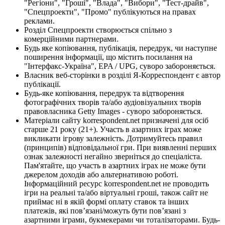
"Регіони", "Гроші", "Влада", "Вибори", "Тест-драйв",
"Спецпроекти", "Промо" публікуються на правах
реклами.
Розділ Спецпроекти створюється спільно з
комерційними партнерами.
Будь яке копіювання, публікація, передрук, чи наступне
поширення інформації, що містить посилання на
"Інтерфакс-Україна", EPA / UPG, суворо забороняється.
Власник веб-сторінки в розділі Я-Корреспондент є автор
публікації.
Будь-яке копіювання, передрук та відтворення
фотографічних творів та/або аудіовізуальних творів
правовласника Getty Images - суворо забороняється.
Матеріали сайту korrespondent.net призначені для осіб
старше 21 року (21+). Участь в азартних іграх може
викликати ігрову залежність. Дотримуйтесь правил
(принципів) відповідальної гри. При виявленні перших
ознак залежності негайно зверніться до спеціаліста.
Пам'ятайте, що участь в азартних іграх не може бути
джерелом доходів або альтернативою роботі.
Інформаційний ресурс korrespondent.net не проводить
ігри на реальні та/або віртуальні гроші, також сайт не
приймає ні в якій формі оплату ставок та інших
платежів, які пов’язані/можуть бути пов’язані з
азартними іграми, букмекерами чи тоталізаторами. Будь-