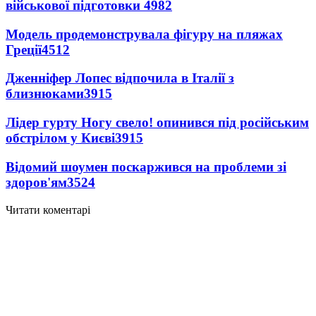
військової підготовки
4982
Модель продемонструвала фігуру на пляжах
Греції
4512
Дженніфер Лопес відпочила в Італії з
близнюками
3915
Лідер гурту Ногу свело! опинився під російським
обстрілом у Києві
3915
Відомий шоумен поскаржився на проблеми зі
здоров'ям
3524
Читати коментарі