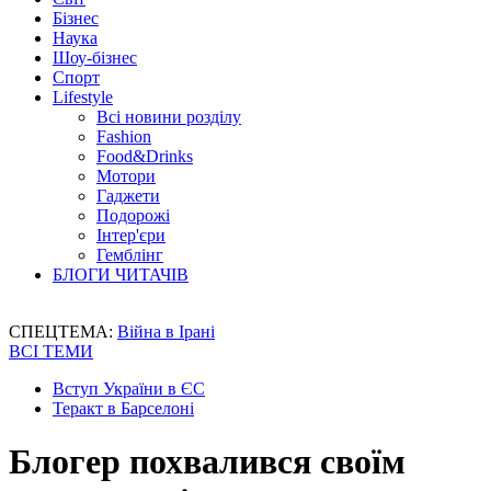
Бізнес
Наука
Шоу-бізнес
Спорт
Lifestyle
Всі новини розділу
Fashion
Food&Drinks
Мотори
Гаджети
Подорожі
Інтер'єри
Гемблінг
БЛОГИ ЧИТАЧІВ
СПЕЦТЕМА:
Війна в Ірані
ВСІ ТЕМИ
Вступ України в ЄС
Теракт в Барселоні
Блогер похвалився своїм