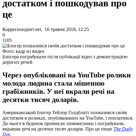
достатком і пошкодував про
це
Корреспондент.net, 16 травня 2018, 12:25
0
1105
Фото: кадр из видео
Блогера пограбували після публікації відео з демонстрацією
дорогих речей
Через опубліковані на YouTube ролики
молода людина стала мішенню
грабіжників. У неї вкрали речі на
десятки тисяч доларів.
Американський блогер Тейлор Голдблатт похвалився своїм
достатком в роликах, опублікованих на YouTube, і поплатився.
До нього в будинок проникли зловмисники і пограбували,
вкравши речі на десятки тисяч доларів. Про це пише
The Daily
Dot
.