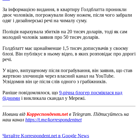
За інформацією видання, в квартиру Голдблатта проникли
двоє чоловіків, погрожували йому ножем, після чого забрали
одяг і дизайнерські речі на чималу суму.
Поліція нарахувала збитків на 20 тисяч доларів, тоді як сам
молодий чоловік заявив про 50 тисяч доларів.
Голдблатт має щонайменше 1,5 тисяч дописувачів у своєму
блозі. Він публікує в ньому відео, в яких розповідає про дорогі
речі.
У відео, випущеному після пограбування, він заявив, що став
жертвою злочинців через власний канал на YouTube.
Усвідомив він це після слів одного з грабіжників.
Раніше повідомлялося, що
9-річна блогер посміялася над
бідними
і викликала скандал у Мережі.
Новини від
Корреспондент.net
в Telegram. Підписуйтесь на
наш канал
https://t.me/korrespondentnet
Читайте Korrespondent.net в Google News