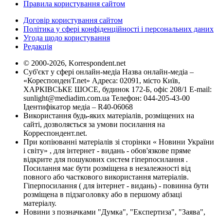
Правила користування сайтом
Договір користування сайтом
Політика у сфері конфіденційності і персональних даних
Угода щодо користування
Редакція
© 2000-2026, Korrespondent.net
Суб'єкт у сфері онлайн-медіа Назва онлайн-медіа –
«КореспонденТ.net» Адреса: 02091, місто Київ,
ХАРКІВСЬКЕ ШОСЕ, будинок 172-Б, офіс 208/1 E-mail:
sunlight@mediadim.com.ua
Телефон: 044-205-43-00
Ідентифікатор медіа – R40-06068
Використання будь-яких матеріалів, розміщених на
сайті, дозволяється за умови посилання на
Корреспондент.net.
При копіюванні матеріалів зі сторінки « Новини України
і світу» , для інтернет - видань - обов'язкове пряме
відкрите для пошукових систем гіперпосилання .
Посилання має бути розміщена в незалежності від
повного або часткового використання матеріалів.
Гіперпосилання ( для інтернет - видань) - повинна бути
розміщена в підзаголовку або в першому абзаці
матеріалу.
Новини з позначками "Думка", "Експертиза", "Заява",