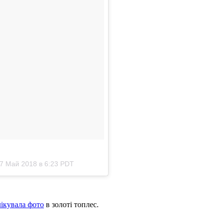
7 Май 2018 в 6:23 PDT
лікувала фото
в золоті топлес.