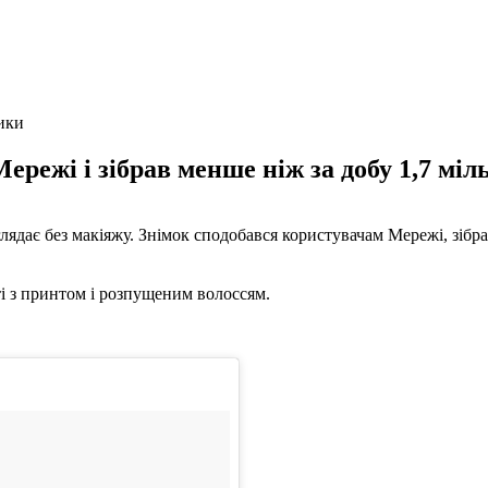
ики
режі і зібрав менше ніж за добу 1,7 міл
ядає без макіяжу. Знімок сподобався користувачам Мережі, зібрав
і з принтом і розпущеним волоссям.