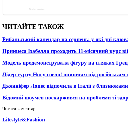
ЧИТАЙТЕ ТАКОЖ
Рибальський календар на серпень: у які дні клю
Принцеса Ізабелла проходить 11-місячний курс ві
Модель продемонструвала фігуру на пляжах Греці
Лідер гурту Ногу свело! опинився під російським 
Дженніфер Лопес відпочила в Італії з близнюками
Відомий шоумен поскаржився на проблеми зі здо
Читати коментарі
Lifestyle&Fashion