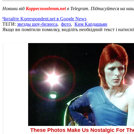
Новини від
Корреспондент.net
в Telegram. Підписуйтеся на на
Читайте Korrespondent.net в Google News
ТЕГИ:
звезды шоу-бизнеса
,
фото
,
Ким Кардашьян
Якщо ви помітили помилку, виділіть необхідний текст і натисніт