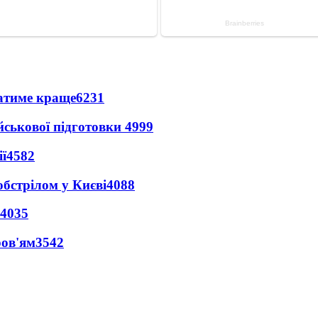
ватиме краще
6231
йськової підготовки
4999
ї
4582
обстрілом у Києві
4088
4035
ров'ям
3542