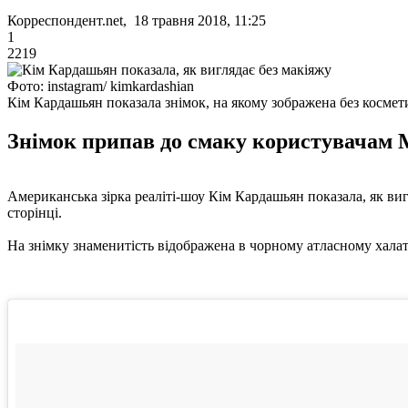
Корреспондент.net, 18 травня 2018, 11:25
1
2219
Фото: instagram/ kimkardashian
Кім Кардашьян показала знімок, на якому зображена без космет
Знімок припав до смаку користувачам Ме
Американська зірка реаліті-шоу Кім Кардашьян показала, як вигл
сторінці.
На знімку знаменитість відображена в чорному атласному халат