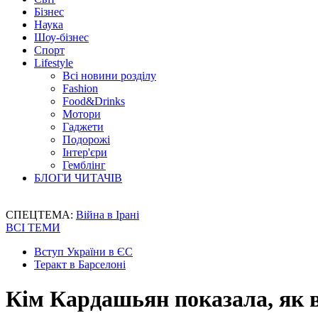
Бізнес
Наука
Шоу-бізнес
Спорт
Lifestyle
Всі новини розділу
Fashion
Food&Drinks
Мотори
Гаджети
Подорожі
Інтер'єри
Гемблінг
БЛОГИ ЧИТАЧІВ
СПЕЦТЕМА:
Війна в Ірані
ВСІ ТЕМИ
Вступ України в ЄС
Теракт в Барселоні
Кім Кардашьян показала, як в