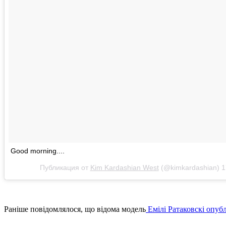
Good morning....
Публикация от
Kim Kardashian West
(@kimkardashian)
1
Раніше повідомлялося, що відома модель
Емілі Ратаковскі опуб