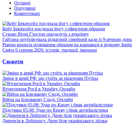
Останні
Популярні
Коментовані
Кейт Бекінсейл поєднала йогу з ефектним образом
Сукню Вітні Г'юстон продадуть з аукціону
Гайтана опублікувала рідкісний сімейний кадр із 9-річною дон
Ріанна вразила розкішним образом на карнавалі в рідному Барб
Свята 6 серпня 2026: історія, традиції, іменини
Сюжети
Зміни в армії РФ: що стоїть за рішенням Путіна
Вторгнення Росії в Україну. Онлайн
Війна на Близькому Сході. Онлайн
Підсумки 05.08: Удар по Києву і брак антибалістики
Диверсія в Лейпцигу. Дрон біля українського літака