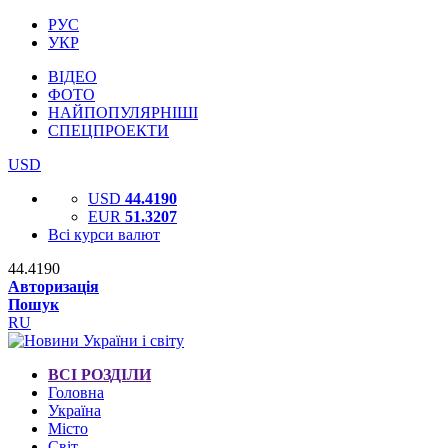
РУС
УКР
ВІДЕО
ФОТО
НАЙПОПУЛЯРНІШІ
СПЕЦПРОЕКТИ
USD
USD
44.4190
EUR
51.3207
Всі курси валют
44.4190
Авторизація
Пошук
RU
ВСІ РОЗДІЛИ
Головна
Україна
Місто
Світ