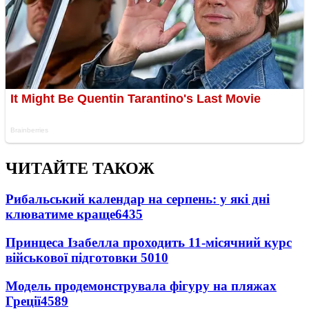
ЧИТАЙТЕ ТАКОЖ
Рибальський календар на серпень: у які дні
клюватиме краще
6435
Принцеса Ізабелла проходить 11-місячний курс
військової підготовки
5010
Модель продемонструвала фігуру на пляжах
Греції
4589