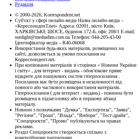
Редакція
© 2000-2026, Korrespondent.net
Суб'єкт у сфері онлайн-медіа Назва онлайн-медіа –
«КореспонденТ.net» Адреса: 02091, місто Київ,
ХАРКІВСЬКЕ ШОСЕ, будинок 172-Б, офіс 208/1 E-mail:
sunlight@mediadim.com.ua
Телефон: 044-205-43-00
Ідентифікатор медіа – R40-06068
Використання будь-яких матеріалів, розміщених на
сайті, дозволяється за умови посилання на
Корреспондент.net.
При копіюванні матеріалів зі сторінки « Новини України
і світу» , для інтернет - видань - обов'язкове пряме
відкрите для пошукових систем гіперпосилання .
Посилання має бути розміщена в незалежності від
повного або часткового використання матеріалів.
Гіперпосилання ( для інтернет - видань) - повинна бути
розміщена в підзаголовку або в першому абзаці
матеріалу.
Новини з позначками "Думка", "Експертиза", "Заява",
"Регіони", "Гроші", "Влада", "Вибори", "Тест-драйв",
"Спецпроекти", "Промо" публікуються на правах
реклами.
Розділ Спецпроекти створюється спільно з
комерційними партнерами.