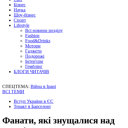
Бізнес
Наука
Шоу-бізнес
Спорт
Lifestyle
Всі новини розділу
Fashion
Food&Drinks
Мотори
Гаджети
Подорожі
Інтер'єри
Гемблінг
БЛОГИ ЧИТАЧІВ
СПЕЦТЕМА:
Війна в Ірані
ВСІ ТЕМИ
Вступ України в ЄС
Теракт в Барселоні
Фанати, які знущалися над