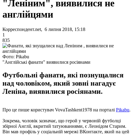
"Леніним", виявилися не
англійцями
Корреспондент.net, 6 липня 2018, 15:18
1
835
Фото: Pikabu
"Англійські фанати" виявилися росіянами
Футбольні фанати, які познущалися
над чоловіком, який зовні нагадує
Леніна, виявилися росіянами.
Про це пише користувач VovaTashkent1978 на порталі
Pikabu
.
Зокрема, чоловік зазначає, що герой у червоній футболці
збірної Англії, вкритий татуюваннями, є Леонідом Старим.
Він мав профіль у соціальній мережі ВКонтакте, який на цей