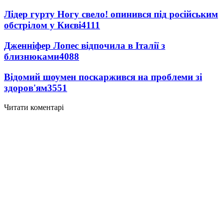
Лідер гурту Ногу свело! опинився під російським
обстрілом у Києві
4111
Дженніфер Лопес відпочила в Італії з
близнюками
4088
Відомий шоумен поскаржився на проблеми зі
здоров'ям
3551
Читати коментарі