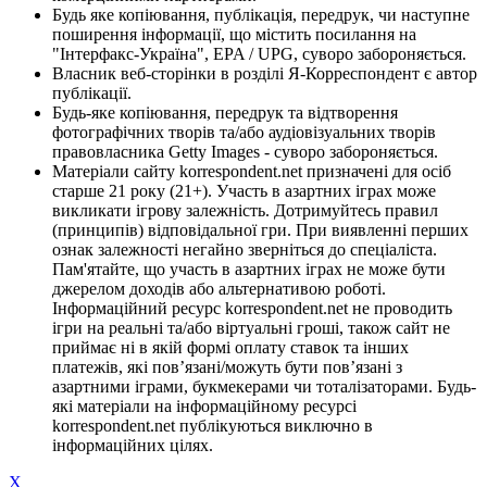
Будь яке копіювання, публікація, передрук, чи наступне
поширення інформації, що містить посилання на
"Інтерфакс-Україна", EPA / UPG, суворо забороняється.
Власник веб-сторінки в розділі Я-Корреспондент є автор
публікації.
Будь-яке копіювання, передрук та відтворення
фотографічних творів та/або аудіовізуальних творів
правовласника Getty Images - суворо забороняється.
Матеріали сайту korrespondent.net призначені для осіб
старше 21 року (21+). Участь в азартних іграх може
викликати ігрову залежність. Дотримуйтесь правил
(принципів) відповідальної гри. При виявленні перших
ознак залежності негайно зверніться до спеціаліста.
Пам'ятайте, що участь в азартних іграх не може бути
джерелом доходів або альтернативою роботі.
Інформаційний ресурс korrespondent.net не проводить
ігри на реальні та/або віртуальні гроші, також сайт не
приймає ні в якій формі оплату ставок та інших
платежів, які пов’язані/можуть бути пов’язані з
азартними іграми, букмекерами чи тоталізаторами. Будь-
які матеріали на інформаційному ресурсі
korrespondent.net публікуються виключно в
інформаційних цілях.
X