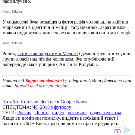
час вилучено.
Фото: Pikabu
У соцмережі була розміщена фотографія чоловіка, на якій він
зображений в ідентичній майці і татуюваннях. Зараз знімок
можна подивитися лише через кеш пошукової системи Google.
Фото: Pikabu
Ролик,
який став вірусним в Мережі
і демонстрував знущання
групи людей над літнім чоловіком, був опублікований
напередодні матчу збірних Англії та Колумбії.
Новини від
Корреспондент.net
у Telegram. Підписуйтеся на наш
канал
https://t.me/korrespondentnet
Читайте Korrespondent.net в Google News
СПЕЦТЕМА:
ЧС-2018 з футболу
ТЕГИ:
Россия
,
Ленин
,
видео
,
россияне
,
издевательства
Якщо ви помітили помилку, виділіть необхідний текст і
натисніть Ctrl + Enter, щоб повідомити про це редакцію.