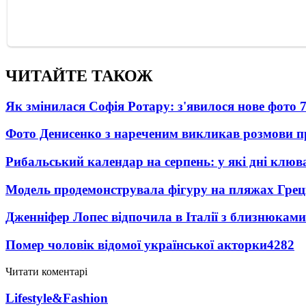
ЧИТАЙТЕ ТАКОЖ
Як змінилася Софія Ротару: з'явилося нове фото 7
Фото Денисенко з нареченим викликав розмови 
Рибальський календар на серпень: у які дні клю
Модель продемонструвала фігуру на пляжах Греці
Дженніфер Лопес відпочила в Італії з близнюками
Помер чоловік відомої української акторки
4282
Читати коментарі
Lifestyle&Fashion