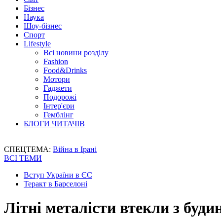
Бізнес
Наука
Шоу-бізнес
Спорт
Lifestyle
Всі новини розділу
Fashion
Food&Drinks
Мотори
Гаджети
Подорожі
Інтер'єри
Гемблінг
БЛОГИ ЧИТАЧІВ
СПЕЦТЕМА:
Війна в Ірані
ВСІ ТЕМИ
Вступ України в ЄС
Теракт в Барселоні
Літні металісти втекли з буди