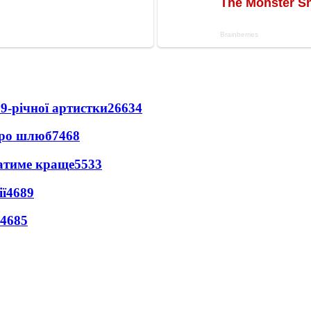
9-річної артистки
26634
про шлюб
7468
ватиме краще
5533
ї
4689
4685