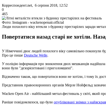
Корреспондент.net, 6 серпня 2018, 12:52
0
465
Фото: Instagram - wackenopenair.official
Люди похилого віку втекли з будинку престарілих заради мета
Повертатися назад старі не хотіли. Наза
У Німеччині двоє людей похилого віку самовільно покинули буд
Про це пише
Deutsche Welle
.
У поліцію інформація про зникнення двох мешканців надійшла б
вони були "дезорієнтовані і приголомшені".
Відзначено також, що повертатися вони не хотіли, і тому їх дос
Представник правоохоронних органів Мерле Нойфельд зазначив, 
Wacken Open Air - найбільший метал-фестиваль у світі, який п
Раніше повідомлялося, що були
опубліковані знімки з найяскр