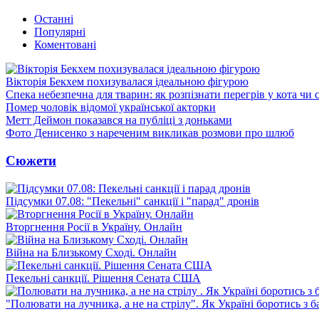
Останні
Популярні
Коментовані
Вікторія Бекхем похизувалася ідеальною фігурою
Спека небезпечна для тварин: як розпізнати перегрів у кота чи 
Помер чоловік відомої української акторки
Метт Деймон показався на публіці з доньками
Фото Денисенко з нареченим викликав розмови про шлюб
Сюжети
Підсумки 07.08: "Пекельні" санкції і "парад" дронів
Вторгнення Росії в Україну. Онлайн
Війна на Близькому Сході. Онлайн
Пекельні санкції. Рішення Сената США
"Полювати на лучника, а не на стрілу". Як Україні боротись з 