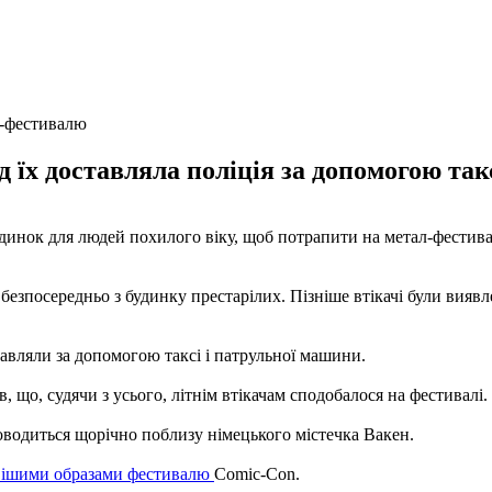
л-фестивалю
д їх доставляла поліція за допомогою так
инок для людей похилого віку, щоб потрапити на метал-фестивал
езпосередньо з будинку престарілих. Пізніше втікачі були виявл
тавляли за допомогою таксі і патрульної машини.
що, судячи з усього, літнім втікачам сподобалося на фестивалі.
роводиться щорічно поблизу німецького містечка Вакен.
авішими образами фестивалю
Comic-Con.