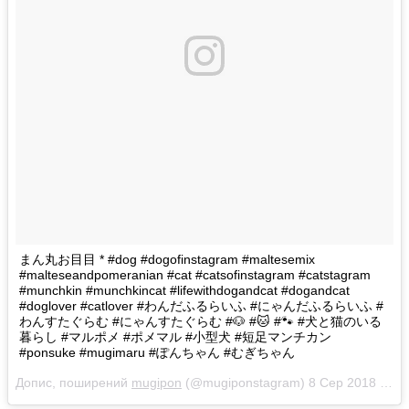
まん丸お目目 * #dog #dogofinstagram #maltesemix
#malteseandpomeranian #cat #catsofinstagram #catstagram
#munchkin #munchkincat #lifewithdogandcat #dogandcat
#doglover #catlover #わんだふるらいふ #にゃんだふるらいふ #
わんすたぐらむ #にゃんすたぐらむ #🐶 #🐱 #🐾 #犬と猫のいる
暮らし #マルポメ #ポメマル #小型犬 #短足マンチカン
#ponsuke #mugimaru #ぽんちゃん #むぎちゃん
Допис, поширений
mugipon
(@mugiponstagram)
8 Сер 2018 р. о 6:37 PDT