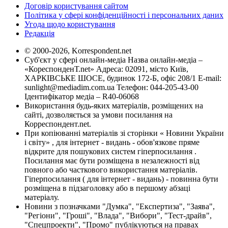
Договір користування сайтом
Політика у сфері конфіденційності і персональних даних
Угода щодо користування
Редакція
© 2000-2026, Korrespondent.net
Суб'єкт у сфері онлайн-медіа Назва онлайн-медіа –
«КореспонденТ.net» Адреса: 02091, місто Київ,
ХАРКІВСЬКЕ ШОСЕ, будинок 172-Б, офіс 208/1 E-mail:
sunlight@mediadim.com.ua
Телефон: 044-205-43-00
Ідентифікатор медіа – R40-06068
Використання будь-яких матеріалів, розміщених на
сайті, дозволяється за умови посилання на
Корреспондент.net.
При копіюванні матеріалів зі сторінки « Новини України
і світу» , для інтернет - видань - обов'язкове пряме
відкрите для пошукових систем гіперпосилання .
Посилання має бути розміщена в незалежності від
повного або часткового використання матеріалів.
Гіперпосилання ( для інтернет - видань) - повинна бути
розміщена в підзаголовку або в першому абзаці
матеріалу.
Новини з позначками "Думка", "Експертиза", "Заява",
"Регіони", "Гроші", "Влада", "Вибори", "Тест-драйв",
"Спецпроекти", "Промо" публікуються на правах