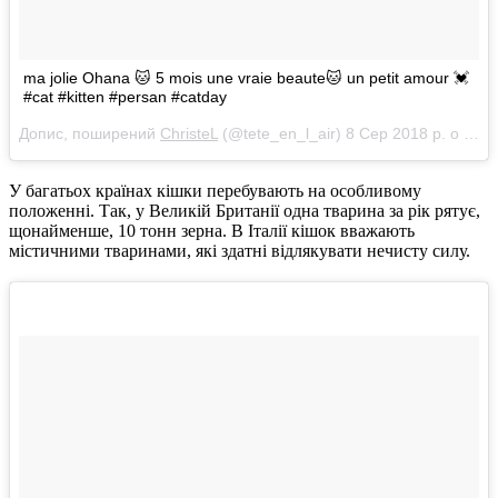
ma jolie Ohana 🐱 5 mois une vraie beaute🐱 un petit amour 💓
#cat #kitten #persan #catday
Допис, поширений
ChristeL
(@tete_en_l_air)
8 Сер 2018 р. о 6:37 PDT
У багатьох країнах кішки перебувають на особливому
положенні. Так, у Великій Британії одна тварина за рік рятує,
щонайменше, 10 тонн зерна. В Італії кішок вважають
містичними тваринами, які здатні відлякувати нечисту силу.