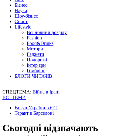
Бізнес
Наука
Шоу-бізнес
Спорт
Lifestyle
Всі новини розділу
Fashion
Food&Drinks
Мотори
Гаджети
Подорожі
Інтер'єри
Гемблінг
БЛОГИ ЧИТАЧІВ
СПЕЦТЕМА:
Війна в Ірані
ВСІ ТЕМИ
Вступ України в ЄС
Теракт в Барселоні
Сьогодні відзначають