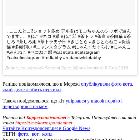
. ここんとこ3ショット多め アル君はモコちゃんのシッポで遊ん
でます… . #ねこ #ネコ #猫 #ねこ部 #茶トラ #茶白 #茶白猫 #茶
しろ #茶しろ組 #茶トラ男子部 #きじとら #きじとらねこ #保護
猫 #多頭飼い #ニャンスタグラム #にゃんすたぐらむ #にゃんこ
#みんねこ #ペコねこ部 #cat #cats #catstagram
#catsofinstagram #redtabby #redandwhitetabby
Допис, поширений
Sonomi Saito
(@oasismotion)
8 Сер 2018 р. о 6:37 PDT
Раніше повідомлялося, що в Мережі
опублікували фото кота,
який дуже любить персики
.
Також повідомлялося, що кіт
увірвався у відеоінтерв'ю і
перетворився на мем
.
Новини від
Корреспондент.net
в Telegram. Підписуйтесь на наш
канал
https://t.me/korrespondentnet
Читайте Korrespondent.net в Google News
ТЕГИ:
фото
,
кот
,
коты
Якщо ви помітили помилку, виділіть необхідний текст і