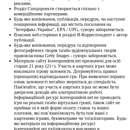
реклами.
Розділ Спецпроекти створюється спільно з
комерційними партнерами.
Будь яке копіювання, публікація, передрук, чи наступне
поширення інформації, що містить посилання на
"Інтерфакс-Україна", EPA / UPG, суворо забороняється.
Власник веб-сторінки в розділі Я-Корреспондент є автор
публікації.
Будь-яке копіювання, передрук та відтворення
фотографічних творів та/або аудіовізуальних творів
правовласника Getty Images - суворо забороняється.
Матеріали сайту korrespondent.net призначені для осіб
старше 21 року (21+). Участь в азартних іграх може
викликати ігрову залежність. Дотримуйтесь правил
(принципів) відповідальної гри. При виявленні перших
ознак залежності негайно зверніться до спеціаліста.
Пам'ятайте, що участь в азартних іграх не може бути
джерелом доходів або альтернативою роботі.
Інформаційний ресурс korrespondent.net не проводить
ігри на реальні та/або віртуальні гроші, також сайт не
приймає ні в якій формі оплату ставок та інших
платежів, які пов’язані/можуть бути пов’язані з
азартними іграми, букмекерами чи тоталізаторами. Будь-
які матеріали на інформаційному ресурсі
korrespondent.net публікуються виключно в