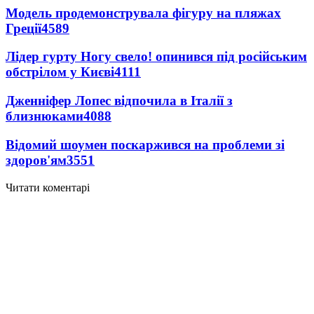
Модель продемонструвала фігуру на пляжах
Греції
4589
Лідер гурту Ногу свело! опинився під російським
обстрілом у Києві
4111
Дженніфер Лопес відпочила в Італії з
близнюками
4088
Відомий шоумен поскаржився на проблеми зі
здоров'ям
3551
Читати коментарі