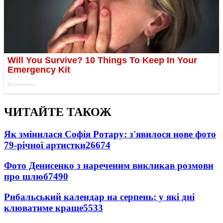
ЧИТАЙТЕ ТАКОЖ
Як змінилася Софія Ротару: з'явилося нове фото
79-річної артистки
26674
Фото Денисенко з нареченим викликав розмови
про шлюб
7490
Рибальський календар на серпень: у які дні
клюватиме краще
5533