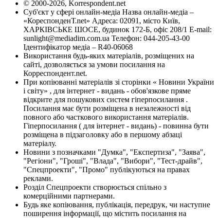
© 2000-2026, Korrespondent.net
Суб'єкт у сфері онлайн-медіа Назва онлайн-медіа –
«КореспонденТ.net» Адреса: 02091, місто Київ,
ХАРКІВСЬКЕ ШОСЕ, будинок 172-Б, офіс 208/1 E-mail:
sunlight@mediadim.com.ua
Телефон: 044-205-43-00
Ідентифікатор медіа – R40-06068
Використання будь-яких матеріалів, розміщених на
сайті, дозволяється за умови посилання на
Корреспондент.net.
При копіюванні матеріалів зі сторінки « Новини України
і світу» , для інтернет - видань - обов'язкове пряме
відкрите для пошукових систем гіперпосилання .
Посилання має бути розміщена в незалежності від
повного або часткового використання матеріалів.
Гіперпосилання ( для інтернет - видань) - повинна бути
розміщена в підзаголовку або в першому абзаці
матеріалу.
Новини з позначками "Думка", "Експертиза", "Заява",
"Регіони", "Гроші", "Влада", "Вибори", "Тест-драйв",
"Спецпроекти", "Промо" публікуються на правах
реклами.
Розділ Спецпроекти створюється спільно з
комерційними партнерами.
Будь яке копіювання, публікація, передрук, чи наступне
поширення інформації, що містить посилання на