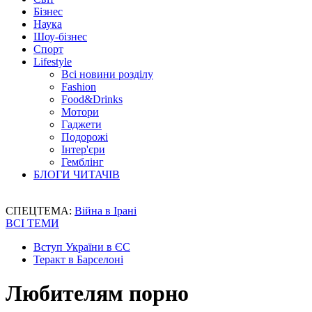
Бізнес
Наука
Шоу-бізнес
Спорт
Lifestyle
Всі новини розділу
Fashion
Food&Drinks
Мотори
Гаджети
Подорожі
Інтер'єри
Гемблінг
БЛОГИ ЧИТАЧІВ
СПЕЦТЕМА:
Війна в Ірані
ВСІ ТЕМИ
Вступ України в ЄС
Теракт в Барселоні
Любителям порно