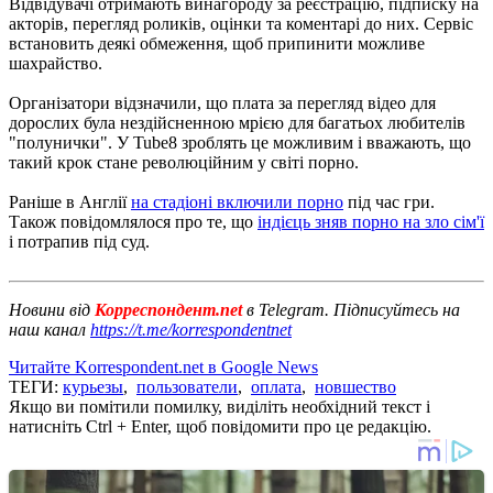
Відвідувачі отримають винагороду за реєстрацію, підписку на
акторів, перегляд роликів, оцінки та коментарі до них. Сервіс
встановить деякі обмеження, щоб припинити можливе
шахрайство.
Організатори відзначили, що плата за перегляд відео для
дорослих була нездійсненною мрією для багатьох любителів
"полунички". У Tube8 зроблять це можливим і вважають, що
такий крок стане революційним у світі порно.
Раніше в Англії
на стадіоні включили порно
під час гри.
Також повідомлялося про те, що
індієць зняв порно на зло сім'ї
і потрапив під суд.
Новини від
Корреспондент.net
в Telegram. Підписуйтесь на
наш канал
https://t.me/korrespondentnet
Читайте Korrespondent.net в Google News
ТЕГИ:
курьезы
,
пользователи
,
оплата
,
новшество
Якщо ви помітили помилку, виділіть необхідний текст і
натисніть Ctrl + Enter, щоб повідомити про це редакцію.