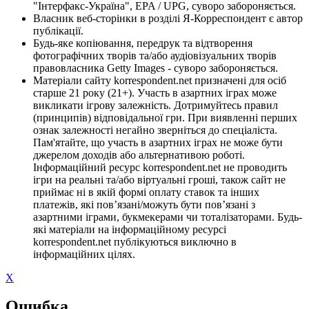
"Інтерфакс-Україна", EPA / UPG, суворо забороняється.
Власник веб-сторінки в розділі Я-Корреспондент є автор
публікації.
Будь-яке копіювання, передрук та відтворення
фотографічних творів та/або аудіовізуальних творів
правовласника Getty Images - суворо забороняється.
Матеріали сайту korrespondent.net призначені для осіб
старше 21 року (21+). Участь в азартних іграх може
викликати ігрову залежність. Дотримуйтесь правил
(принципів) відповідальної гри. При виявленні перших
ознак залежності негайно зверніться до спеціаліста.
Пам'ятайте, що участь в азартних іграх не може бути
джерелом доходів або альтернативою роботі.
Інформаційний ресурс korrespondent.net не проводить
ігри на реальні та/або віртуальні гроші, також сайт не
приймає ні в якій формі оплату ставок та інших
платежів, які пов’язані/можуть бути пов’язані з
азартними іграми, букмекерами чи тоталізаторами. Будь-
які матеріали на інформаційному ресурсі
korrespondent.net публікуються виключно в
інформаційних цілях.
X
Ошибка