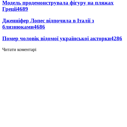
Модель продемонструвала фігуру на пляжах
Греції
4689
Дженніфер Лопес відпочила в Італії з
близнюками
4686
Помер чоловік відомої української акторки
4286
Читати коментарі