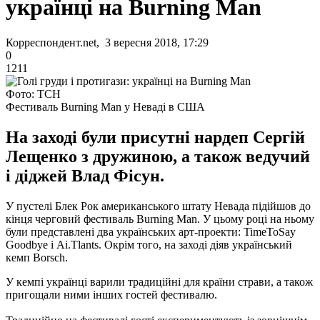
українці на Burning Man
Корреспондент.net, 3 вересня 2018, 17:29
0
1211
Фото: ТСН
Фестиваль Burning Man у Неваді в США
На заході були присутні нардеп Сергій
Лещенко з дружиною, а також ведучий
і діджей Влад Фісун.
У пустелі Блек Рок американського штату Невада підійшов до
кінця черговий фестиваль Burning Man. У цьому році на ньому
були представлені два українських арт-проекти: TimeToSay
Goodbye і Ai.Tlants. Окрім того, на заході діяв український
кемп Borsch.
У кемпі українці варили традиційні для країни страви, а також
пригощали ними інших гостей фестивалю.