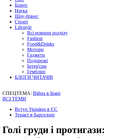
Бізнес
Наука
Шоу-бізнес
Спорт
Lifestyle
Всі новини розділу
Fashion
Food&Drinks
Мотори
Гаджети
Подорожі
Інтер'єри
Гемблінг
БЛОГИ ЧИТАЧІВ
СПЕЦТЕМА:
Війна в Ірані
ВСІ ТЕМИ
Вступ України в ЄС
Теракт в Барселоні
Голі груди і протигази: