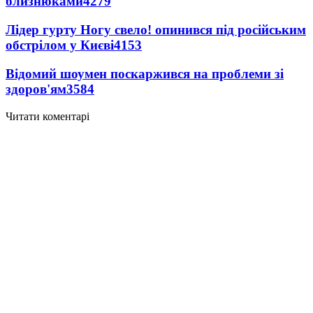
близнюками
4279
Лідер гурту Ногу свело! опинився під російським
обстрілом у Києві
4153
Відомий шоумен поскаржився на проблеми зі
здоров'ям
3584
Читати коментарі