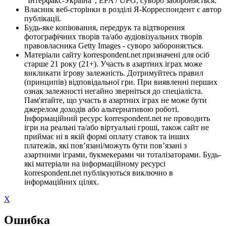
"Інтерфакс-Україна", EPA / UPG, суворо забороняється.
Власник веб-сторінки в розділі Я-Корреспондент є автор
публікації.
Будь-яке копіювання, передрук та відтворення
фотографічних творів та/або аудіовізуальних творів
правовласника Getty Images - суворо забороняється.
Матеріали сайту korrespondent.net призначені для осіб
старше 21 року (21+). Участь в азартних іграх може
викликати ігрову залежність. Дотримуйтесь правил
(принципів) відповідальної гри. При виявленні перших
ознак залежності негайно зверніться до спеціаліста.
Пам'ятайте, що участь в азартних іграх не може бути
джерелом доходів або альтернативою роботі.
Інформаційний ресурс korrespondent.net не проводить
ігри на реальні та/або віртуальні гроші, також сайт не
приймає ні в якій формі оплату ставок та інших
платежів, які пов’язані/можуть бути пов’язані з
азартними іграми, букмекерами чи тоталізаторами. Будь-
які матеріали на інформаційному ресурсі
korrespondent.net публікуються виключно в
інформаційних цілях.
X
Ошибка