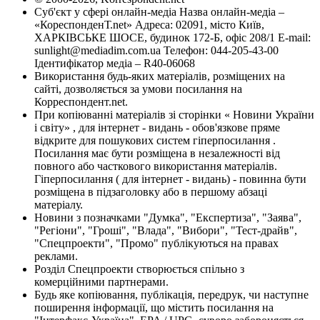
Суб'єкт у сфері онлайн-медіа Назва онлайн-медіа –
«КореспонденТ.net» Адреса: 02091, місто Київ,
ХАРКІВСЬКЕ ШОСЕ, будинок 172-Б, офіс 208/1 E-mail:
sunlight@mediadim.com.ua
Телефон: 044-205-43-00
Ідентифікатор медіа – R40-06068
Використання будь-яких матеріалів, розміщених на
сайті, дозволяється за умови посилання на
Корреспондент.net.
При копіюванні матеріалів зі сторінки « Новини України
і світу» , для інтернет - видань - обов'язкове пряме
відкрите для пошукових систем гіперпосилання .
Посилання має бути розміщена в незалежності від
повного або часткового використання матеріалів.
Гіперпосилання ( для інтернет - видань) - повинна бути
розміщена в підзаголовку або в першому абзаці
матеріалу.
Новини з позначками "Думка", "Експертиза", "Заява",
"Регіони", "Гроші", "Влада", "Вибори", "Тест-драйв",
"Спецпроекти", "Промо" публікуються на правах
реклами.
Розділ Спецпроекти створюється спільно з
комерційними партнерами.
Будь яке копіювання, публікація, передрук, чи наступне
поширення інформації, що містить посилання на