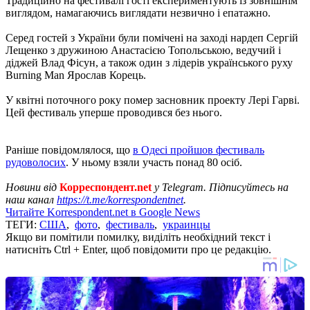
Традиційно на фестивалі гості експериментують із зовнішнім
виглядом, намагаючись виглядати незвично і епатажно.
Серед гостей з України були помічені на заході нардеп Сергій
Лещенко з дружиною Анастасією Топольською, ведучий і
діджей Влад Фісун, а також один з лідерів українського руху
Burning Man Ярослав Корець.
У квітні поточного року помер засновник проекту Лері Гарві.
Цей фестиваль уперше проводився без нього.
Раніше повідомлялося, що
в Одесі пройшов фестиваль
рудоволосих
. У ньому взяли участь понад 80 осіб.
Новини від
Корреспондент.net
у Telegram. Підписуйтесь на
наш канал
https://t.me/korrespondentnet
.
Читайте Korrespondent.net в Google News
ТЕГИ:
США
,
фото
,
фестиваль
,
украинцы
Якщо ви помітили помилку, виділіть необхідний текст і
натисніть Ctrl + Enter, щоб повідомити про це редакцію.