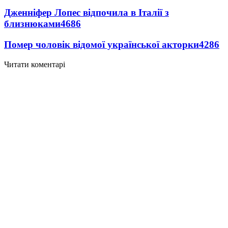
Дженніфер Лопес відпочила в Італії з
близнюками
4686
Помер чоловік відомої української акторки
4286
Читати коментарі