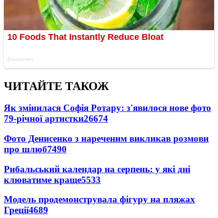
ЧИТАЙТЕ ТАКОЖ
Як змінилася Софія Ротару: з'явилося нове фото
79-річної артистки
26674
Фото Денисенко з нареченим викликав розмови
про шлюб
7490
Рибальський календар на серпень: у які дні
клюватиме краще
5533
Модель продемонструвала фігуру на пляжах
Греції
4689