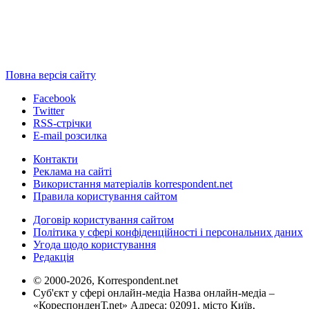
Повна версія сайту
Facebook
Twitter
RSS-стрічки
E-mail розсилка
Контакти
Реклама на сайті
Використання матеріалів korrespondent.net
Правила користування сайтом
Договір користування сайтом
Політика у сфері конфіденційності і персональних даних
Угода щодо користування
Редакція
© 2000-2026, Korrespondent.net
Суб'єкт у сфері онлайн-медіа Назва онлайн-медіа –
«КореспонденТ.net» Адреса: 02091, місто Київ,