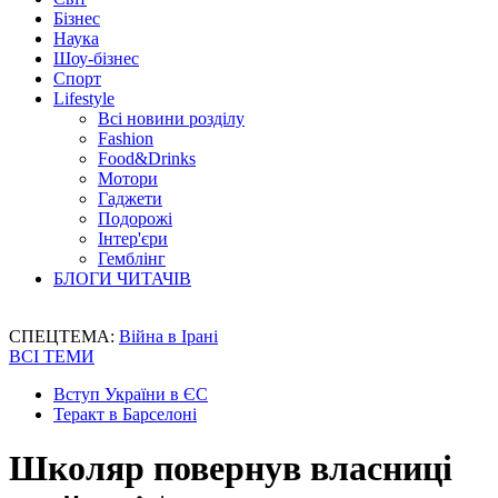
Бізнес
Наука
Шоу-бізнес
Спорт
Lifestyle
Всі новини розділу
Fashion
Food&Drinks
Мотори
Гаджети
Подорожі
Інтер'єри
Гемблінг
БЛОГИ ЧИТАЧІВ
СПЕЦТЕМА:
Війна в Ірані
ВСІ ТЕМИ
Вступ України в ЄС
Теракт в Барселоні
Школяр повернув власниці