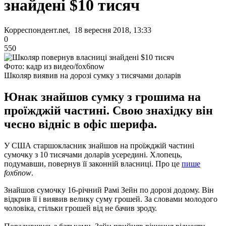
знайдені $10 тисяч
Корреспондент.net, 18 вересня 2018, 13:33
0
550
Фото: кадр из видео/fox6now
Школяр виявив на дорозі сумку з тисячами доларів
Юнак знайшов сумку з грошима на
проїжджій частині. Свою знахідку він
чесно відніс в офіс шерифа.
У США старшокласник знайшов на проїжджій частині
сумочку з 10 тисячами доларів усередині. Хлопець,
подумавши, повернув її законній власниці. Про це
пише
fox6now
.
Знайшов сумочку 16-річний Рамі Зейн по дорозі додому. Він
відкрив її і виявив велику суму грошей. За словами молодого
чоловіка, стільки грошей від не бачив зроду.