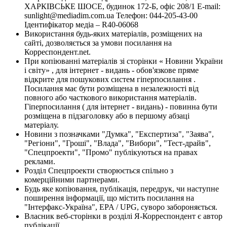
ХАРКІВСЬКЕ ШОСЕ, будинок 172-Б, офіс 208/1 E-mail:
sunlight@mediadim.com.ua
Телефон: 044-205-43-00
Ідентифікатор медіа – R40-06068
Використання будь-яких матеріалів, розміщених на
сайті, дозволяється за умови посилання на
Корреспондент.net.
При копіюванні матеріалів зі сторінки « Новини України
і світу» , для інтернет - видань - обов'язкове пряме
відкрите для пошукових систем гіперпосилання .
Посилання має бути розміщена в незалежності від
повного або часткового використання матеріалів.
Гіперпосилання ( для інтернет - видань) - повинна бути
розміщена в підзаголовку або в першому абзаці
матеріалу.
Новини з позначками "Думка", "Експертиза", "Заява",
"Регіони", "Гроші", "Влада", "Вибори", "Тест-драйв",
"Спецпроекти", "Промо" публікуються на правах
реклами.
Розділ Спецпроекти створюється спільно з
комерційними партнерами.
Будь яке копіювання, публікація, передрук, чи наступне
поширення інформації, що містить посилання на
"Інтерфакс-Україна", EPA / UPG, суворо забороняється.
Власник веб-сторінки в розділі Я-Корреспондент є автор
публікації.