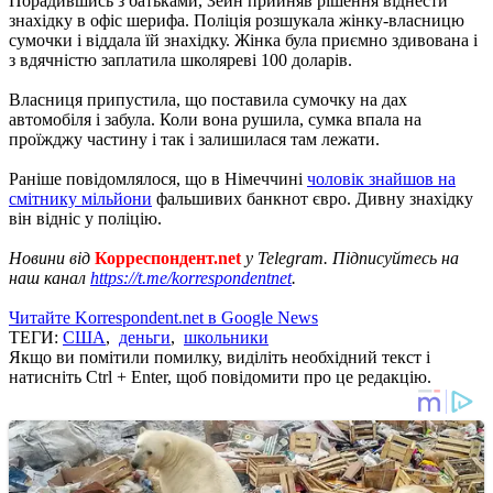
Порадившись з батьками, Зейн прийняв рішення віднести
знахідку в офіс шерифа. Поліція розшукала жінку-власницю
сумочки і віддала їй знахідку. Жінка була приємно здивована і
з вдячністю заплатила школяреві 100 доларів.
Власниця припустила, що поставила сумочку на дах
автомобіля і забула. Коли вона рушила, сумка впала на
проїжджу частину і так і залишилася там лежати.
Раніше повідомлялося, що в Німеччині
чоловік знайшов на
смітнику мільйони
фальшивих банкнот євро. Дивну знахідку
він відніс у поліцію.
Новини від
Корреспондент.net
у Telegram. Підписуйтесь на
наш канал
https://t.me/korrespondentnet
.
Читайте Korrespondent.net в Google News
ТЕГИ:
США
,
деньги
,
школьники
Якщо ви помітили помилку, виділіть необхідний текст і
натисніть Ctrl + Enter, щоб повідомити про це редакцію.