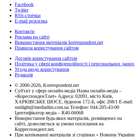
Facebook
Twitter
RSS-стрічки
E-mail розсилка
Контакти
Реклама на сайті
Використання матеріалів korrespondent.net
Правила користування сайтом
Договір користування сайтом
Політика у сфері конфіденційності і персональних даних
Угода щодо користування
Редакція
© 2000-2026, Korrespondent.net
Суб'єкт у сфері онлайн-медіа Назва онлайн-медіа –
«КореспонденТ.net» Адреса: 02091, місто Київ,
ХАРКІВСЬКЕ ШОСЕ, будинок 172-Б, офіс 208/1 E-mail:
sunlight@mediadim.com.ua
Телефон: 044-205-43-00
Ідентифікатор медіа – R40-06068
Використання будь-яких матеріалів, розміщених на
сайті, дозволяється за умови посилання на
Корреспондент.net.
При копіюванні матеріалів зі сторінки « Новини України