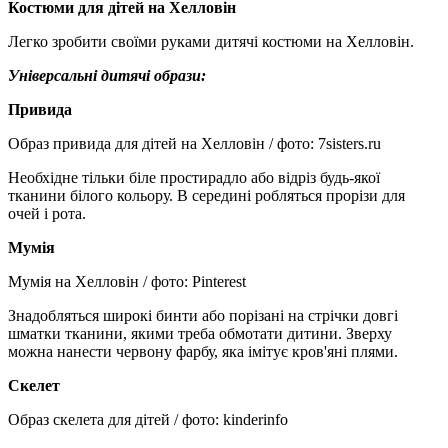
Костюми для дітей на Хелловін
Легко зробити своїми руками дитячі костюми на Хелловін.
Універсальні дитячі образи:
Привида
Образ привида для дітей на Хелловін / фото: 7sisters.ru
Необхідне тільки біле простирадло або відріз будь-якої
тканини білого кольору. В середині робляться прорізи для
очей і рота.
Мумія
Мумія на Хелловін
/ фото: Pinterest
Знадобляться широкі бинти або порізані на стрічки довгі
шматки тканини, якими треба обмотати дитини. Зверху
можна нанести червону фарбу, яка імітує кров'яні плями.
Скелет
Образ скелета для дітей / фото: kinderinfo