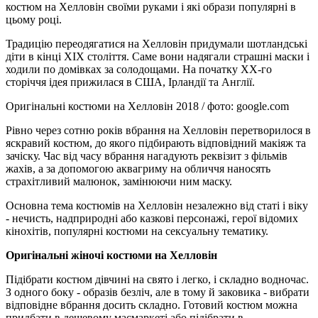
костюм на Хелловін своїми руками і які образи популярні в
цьому році.
Традицію переодягатися на Хелловін придумали шотландські
діти в кінці XIX століття. Саме вони надягали страшні маски і
ходили по домівках за солодощами. На початку XX-го
сторіччя ідея прижилася в США, Ірландії та Англії.
Оригінальні костюми на Хелловін 2018 / фото: google.com
Рівно через сотню років вбрання на Хелловін перетворилося в
яскравий костюм, до якого підбирають відповідний макіяж та
зачіску. Час від часу вбрання нагадують реквізит з фільмів
жахів, а за допомогою аквагриму на обличчя наносять
страхітливий малюнок, замінюючи ним маску.
Основна тема костюмів на Хелловін незалежно від статі і віку
- нечисть, надприродні або казкові персонажі, герої відомих
кінохітів, популярні костюми на сексуальну тематику.
Оригінальні жіночі костюми на Хелловін
Підібрати костюм дівчині на свято і легко, і складно водночас.
З одного боку - образів безліч, але в тому й заковика - вибрати
відповідне вбрання досить складно. Готовий костюм можна
придбати в дешевому масмаркеті або підібрати в