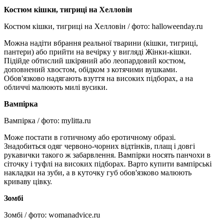
Костюм кішки, тигриці на Хелловін
Костюм кішки, тигриці на Хелловін / фото: halloweenday.ru
Можна надіти вбрання реальної тварини (кішки, тигриці,
пантери) або прийти на вечірку у вигляді Жінки-кішки.
Підійде обтислий шкіряний або леопардовий костюм,
доповнений хвостом, обідком з котячими вушками.
Обов'язково надягають взуття на високих підборах, а на
обличчі малюють милі вусики.
Вампірка
Вампірка / фото: mylitta.ru
Може постати в готичному або еротичному образі.
Знадобиться одяг червоно-чорних відтінків, плащ і довгі
рукавички такого ж забарвлення. Вампірки носять панчохи в
сіточку і туфлі на високих підборах. Варто купити вампірські
накладки на зуби, а в куточку губ обов'язково малюють
криваву цівку.
Зомбі
Зомбі / фото: womanadvice.ru