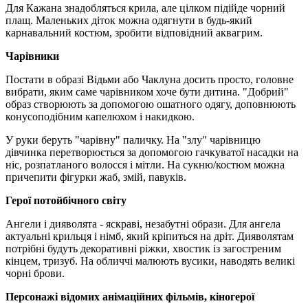
Для Кажана знадобляться крила, але цілком підійде чорний
плащ. Маленьких діток можна одягнути в будь-який
карнавальний костюм, зробити відповідний аквагрим.
Чарівники
Постати в образі Відьми або Чаклуна досить просто, головне
вибрати, яким саме чарівником хоче бути дитина. "Добрий"
образ створюють за допомогою ошатного одягу, доповнюють
конусоподібним капелюхом і накидкою.
У руки беруть "чарівну" паличку. На "злу" чарівницю
дівчинка перетворюється за допомогою гачкуватої насадки на
ніс, розпатланого волосся і мітли. На сукню/костюм можна
причепити фігурки жаб, змій, павуків.
Герої потойбічного світу
Ангели і дияволята - яскраві, незабутні образи. Для ангела
актуальні крильця і ​​німб, який кріпиться на дріт. Дияволятам
потрібні будуть декоративні ріжки, хвостик із загостреним
кінцем, тризуб. На обличчі малюють вусики, наводять великі
чорні брови.
Персонажі відомих анімаційних фільмів, кіногерої