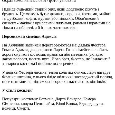
Образ Зомбі на Хелловін / фото: yandex.ru
Підійде будь-який старий одяг, який додатково ріжуть і
бруднять. Це можуть бути: джинси, сорочки, костюми, майки
та футболки, кофти, куртки або піджаки. Обов'язковий
елемент - макіяж з кривавими плямами, ранами і шрамами не
тільки на обличчі, а й інших частинах тіла.
Персонажі із сімейки Адамсів
На Хелловін зазвичай перетворюються на: дядька Фестера,
Гомеса Адамса, дворецького Ларча. Глава сімейства любить
дорогі смугасті костюми, краватки або метелика, укладає
лаком волосся, носить вуса. Його брат, Фестер, не "вилазить"
зі старого костюма і поношених черевиків.
У дядька Фестера лисина, темні кола під очима. Ларч нагадує
Франкенштейна, у нього бліде обличчя і зосереджений погляд,
носить штани на підтяжках і сорочки пастельних відтінків.
У стилі косплей
Популярні костюми: Бетмена, Дарта Вейдера, Гомера
Сімпсона, клоуна Пеннівайза, Віллі Вонка, Едварда руки-
ножиці, Смерті.