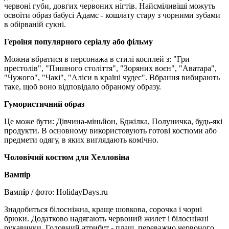
червоні губи, довгих червоних нігтів. Найсміливіші можуть
освоїти образ бабусі Адамс - кошлату стару з чорними зубами
в обірваній сукні.
Героїня популярного серіалу або фільму
Можна вбратися в персонажа в стилі косплей з: "Гри
престолів", "Пишного століття", "Зоряних воєн", "Аватара",
"Чужого", "Чакі", "Аліси в країні чудес". Вбрання вибирають
таке, щоб воно відповідало обраному образу.
Гумористичний образ
Це може бути: Дівчина-міньйон, Бджілка, Полуничка, будь-які
продукти. В основному використовують готові костюми або
предмети одягу, в яких виглядають комічно.
Чоловічий костюм для Хелловіна
Вампір
Вамп
і
р / фото: HolidayDays.ru
Знадобиться білосніжна, краще шовкова, сорочка і чорні
брюки. Додатково надягають червоний жилет і білосніжні
рукавички. Головний атрибут - плащ, переважно червоного