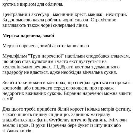
хустка з вирізом для обличчя.
Центральний аксесуар - масивний хрест, макіяж - нехитрий.
За допомогою каяла роблять чорні сльози. Страхітливо
виглядають також чорні склеральні лінзи.
Мертва наречена, зомбі
Мертва наречена, зомбі / фото: tammam.co
Мультфільм "Труп нареченої" настільки сподобався глядачам,
що образ став культовим і часто експлуатується на
хелловінських вечірках. Підібрати костюм з домашнього
гардеробу не вдасться, адже необхідна вінчальна сукня.
Знайти таке можна в конторах, що спеціалізуються на прокаті
костюмів, або пошукати серед оголошень про продаж
недорогих вживаних суконь. Вбрання нареченої можна зшити
самій.
Для цього треба придбати білий корсет і кілька метрів фатину,
з якого шиють пишну спідницю. Залишок матеріалу
знадобиться для фати. Футболку штучно бруднять, імітуючи
землю і кров. В руки Наречена бере букет із штучних або
зів'ялих квітів.