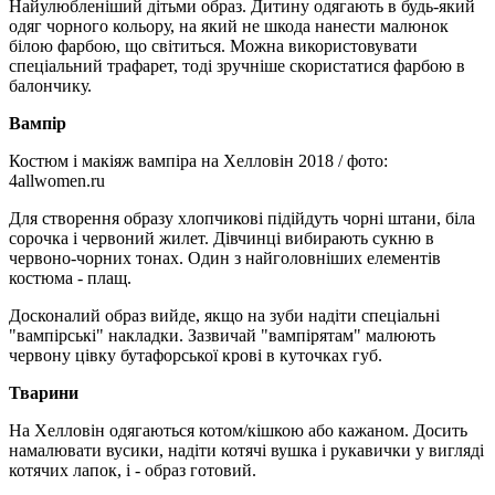
Найулюбленіший дітьми образ. Дитину одягають в будь-який
одяг чорного кольору, на який не шкода нанести малюнок
білою фарбою, що світиться. Можна використовувати
спеціальний трафарет, тоді зручніше скористатися фарбою в
балончику.
Вампір
Костюм і макіяж вампіра на Хелловін 2018 / фото:
4allwomen.ru
Для створення образу хлопчикові підійдуть чорні штани, біла
сорочка і червоний жилет. Дівчинці вибирають сукню в
червоно-чорних тонах. Один з найголовніших елементів
костюма - плащ.
Досконалий образ вийде, якщо на зуби надіти спеціальні
"вампірські" накладки. Зазвичай "вампірятам" малюють
червону цівку бутафорської крові в куточках губ.
Тварини
На Хелловін одягаються котом/кішкою або кажаном. Досить
намалювати вусики, надіти котячі вушка і рукавички у вигляді
котячих лапок, і - образ готовий.