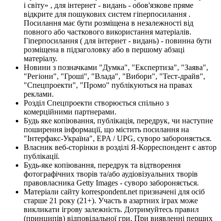
і світу» , для інтернет - видань - обов'язкове пряме
відкрите для пошукових систем гіперпосилання .
Посилання має бути розміщена в незалежності від
повного або часткового використання матеріалів.
Гіперпосилання ( для інтернет - видань) - повинна бути
розміщена в підзаголовку або в першому абзаці
матеріалу.
Новини з позначками "Думка", "Експертиза", "Заява",
"Регіони", "Гроші", "Влада", "Вибори", "Тест-драйв",
"Спецпроекти", "Промо" публікуються на правах
реклами.
Розділ Спецпроекти створюється спільно з
комерційними партнерами.
Будь яке копіювання, публікація, передрук, чи наступне
поширення інформації, що містить посилання на
"Інтерфакс-Україна", EPA / UPG, суворо забороняється.
Власник веб-сторінки в розділі Я-Корреспондент є автор
публікації.
Будь-яке копіювання, передрук та відтворення
фотографічних творів та/або аудіовізуальних творів
правовласника Getty Images - суворо забороняється.
Матеріали сайту korrespondent.net призначені для осіб
старше 21 року (21+). Участь в азартних іграх може
викликати ігрову залежність. Дотримуйтесь правил
(принципів) відповідальної гри. При виявленні перших