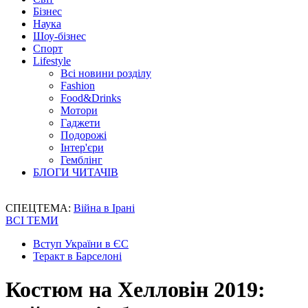
Бізнес
Наука
Шоу-бізнес
Спорт
Lifestyle
Всі новини розділу
Fashion
Food&Drinks
Мотори
Гаджети
Подорожі
Інтер'єри
Гемблінг
БЛОГИ ЧИТАЧІВ
СПЕЦТЕМА:
Війна в Ірані
ВСІ ТЕМИ
Вступ України в ЄС
Теракт в Барселоні
Костюм на Хелловін 2019: