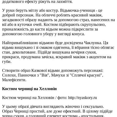
додаткового ефекту ріжуть на лахміття.
У руки беруть мітлу або костур. Відьмочка-учениця - це
добрий персонаж. На обличчі роблять красивий макіяж,
загадковості образу надають за допомогою страз, нанесених на
вії або в куточки очей. Костюм підбирають скрупульозно,
приналежність до касти відьом можна підкреслити за
допомогою головного убору у вигляді конуса.
Найпривабливішою відьмою буде досвідчена Чаклунка. Ця
відьма вишукано і зі смаком одягнена, її вбрання тісно облягає
стан, декольтоване. Підійде вишукана вечірня сукня,
прикраси, продумана зачіска, яскравий макіяж з акцентом на
губи.
Створити образ Казкової відьми допоможуть персонажі:
Солохи, Панночки з "Вія", Мачухи зі "Сплячої красуні",
Малефісенти.
Костюм черниці на Хелловін
Костюм черниці на Хелловін / фото: http://nyaskory.ru
У цьому образі дівчата виглядають жіночно і сексуально.
Образ Черниці простий, але дуже ефектний. В цілому підійде
чорна сукня, а головний елемент костюма - апостольник,