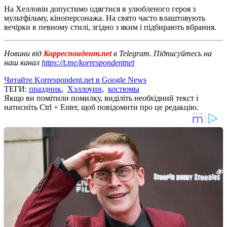
На Хелловін допустимо одягтися в улюбленого героя з
мультфільму, кіноперсонажа. На свято часто влаштовують
вечірки в певному стилі, згідно з яким і підбирають вбрання.
Новини від
Корреспондент.net
в Telegram. Підписуйтесь на
наш канал
https://t.me/korrespondentnet
Читайте Korrespondent.net в Google News
ТЕГИ:
праздник
,
Хэллоуин
,
костюмы
Якщо ви помітили помилку, виділіть необхідний текст і
натисніть Ctrl + Enter, щоб повідомити про це редакцію.