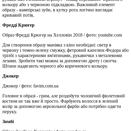
кольору або з червоною підкладкою. Важливий елемент
образу - вампірські зуби, в кутку рота логічно виглядає
кривавий потік.
Фредді Крюгер
Образ Фредді Крюгер на Хелловін 2018 / фото: youtube.com
Для створення образу маніяка з кіно необхідні: светр в
червону і темно-зелену смужку, фетровий капелюх-Федора або
трілбі з характерними вм'ятинами, рукавички з металевими
лезами. Зробити такі можна за допомогою дроту і скотча.
Штани надягають чорного або коричневого кольору.
Джокер
Джокер / фото: favim.com.ua
Головне в образі - грим, але роздобути чоловічий фіолетовий
костюм не так вже й просто. Фарбують волосся в зелений
колір за допомогою аерозольної фарби або потрібно одягти
перуку.
Зомбі