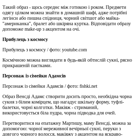
Такий образ - щось середнє між готикою і роком. Предмети
одягу цілком можна знайти в домашній шафі, адже потрібні
легінси або пишна спідниця, чорний світшот або майка-
"американка", бралет або шкіряна куртка. Відповідати образу
допоможе make-up з акцентом на очі.
Прибулець з космосу
Прибулець з космосу / фото: youtube.com
Космічною можна виглядати в будь-якій обтислій сукні, рясно
прикрашеній паєтками.
Персонаж із сімейки Адамсів
Персонаж із сімейки Адамсів / фото: fishki.net
Образ Венсді Адамс створити досить просто, необхідна чорна
сукня з білим комірцем, що нагадує шкільну форму, туфлі-
балетки, чорні колготки. Макіяж - стриманий,
використовується біла пудра, чорна підводка для очей.
Перетворитися на епатажну Мартишу, маму Венсді, можна за
допомогою: чорної мереживної вечірньої сукні, перуки з
довгого чорного волосся, макіяжу з акцентом на яскраво-