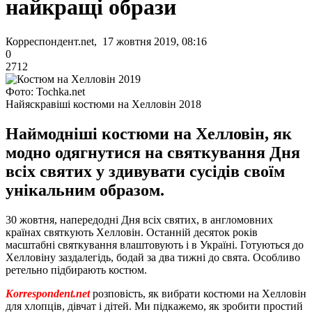
найкращі образи
Корреспондент.net, 17 жовтня 2019, 08:16
0
2712
Фото: Tochka.net
Найяскравіші костюми на Хелловін 2018
Наймодніші костюми на Хелловін, як
модно одягнутися на святкування Дня
всіх святих у здивувати сусідів своїм
унікальним образом.
30 жовтня, напередодні Дня всіх святих, в англомовних
країнах святкують Хелловін. Останній десяток років
масштабні святкування влаштовують і в Україні. Готуються до
Хелловіну заздалегідь, бодай за два тижні до свята. Особливо
ретельно підбирають костюм.
Korrespondent.net
розповість, як вибрати костюми на Хелловін
для хлопців, дівчат і дітей. Ми підкажемо, як зробити простий