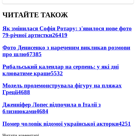
ЧИТАЙТЕ ТАКОЖ
Як змінилася Софія Ротару: з'явилося нове фото
79-річної артистки
26419
Фото Денисенко з нареченим викликав розмови
про шлюб
7385
Рибальський календар на серпень: у які дні
клюватиме краще
5532
Модель продемонструвала фігуру на пляжах
Греції
4688
Дженніфер Лопес відпочила в Італії з
близнюками
4684
Помер чоловік відомої української акторки
4251
Читати коментарі