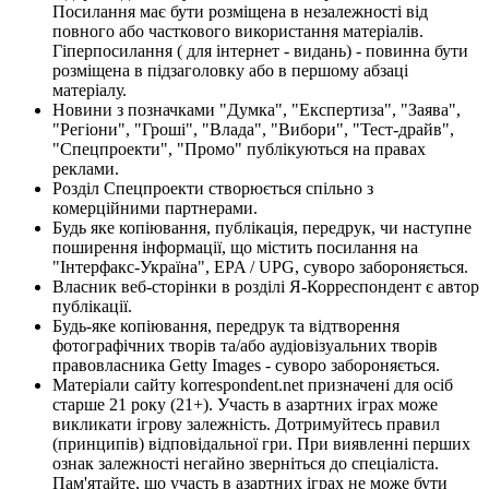
Посилання має бути розміщена в незалежності від
повного або часткового використання матеріалів.
Гіперпосилання ( для інтернет - видань) - повинна бути
розміщена в підзаголовку або в першому абзаці
матеріалу.
Новини з позначками "Думка", "Експертиза", "Заява",
"Регіони", "Гроші", "Влада", "Вибори", "Тест-драйв",
"Спецпроекти", "Промо" публікуються на правах
реклами.
Розділ Спецпроекти створюється спільно з
комерційними партнерами.
Будь яке копіювання, публікація, передрук, чи наступне
поширення інформації, що містить посилання на
"Інтерфакс-Україна", EPA / UPG, суворо забороняється.
Власник веб-сторінки в розділі Я-Корреспондент є автор
публікації.
Будь-яке копіювання, передрук та відтворення
фотографічних творів та/або аудіовізуальних творів
правовласника Getty Images - суворо забороняється.
Матеріали сайту korrespondent.net призначені для осіб
старше 21 року (21+). Участь в азартних іграх може
викликати ігрову залежність. Дотримуйтесь правил
(принципів) відповідальної гри. При виявленні перших
ознак залежності негайно зверніться до спеціаліста.
Пам'ятайте, що участь в азартних іграх не може бути