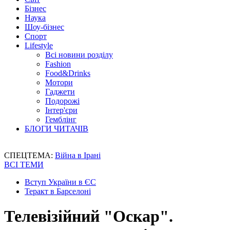
Бізнес
Наука
Шоу-бізнес
Спорт
Lifestyle
Всі новини розділу
Fashion
Food&Drinks
Мотори
Гаджети
Подорожі
Інтер'єри
Гемблінг
БЛОГИ ЧИТАЧІВ
СПЕЦТЕМА:
Війна в Ірані
ВСІ ТЕМИ
Вступ України в ЄС
Теракт в Барселоні
Телевізійний "Оскар".