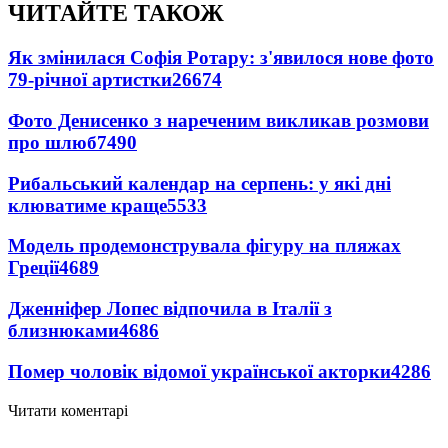
ЧИТАЙТЕ ТАКОЖ
Як змінилася Софія Ротару: з'явилося нове фото
79-річної артистки
26674
Фото Денисенко з нареченим викликав розмови
про шлюб
7490
Рибальський календар на серпень: у які дні
клюватиме краще
5533
Модель продемонструвала фігуру на пляжах
Греції
4689
Дженніфер Лопес відпочила в Італії з
близнюками
4686
Помер чоловік відомої української акторки
4286
Читати коментарі