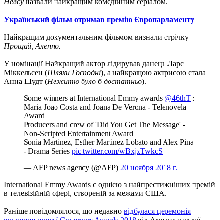
Невсу
назвали найкращим комедійним серіалом.
Український фільм отримав премію Європарламенту
Найкращим документальним фільмом визнали стрічку
Прощай, Алеппо.
У номінації Найкращий актор лідирував данець Ларс
Міккельсен (
Шляхи Господні
), а найкращою актрисою стала
Анна Шудт (
Нежитю було б достатньо
).
Some winners at International Emmy awards
@46thT
:
Maria Joao Costa and Joana De Verona - Telenovela
Award
Producers and crew of 'Did You Get The Message' -
Non-Scripted Entertainment Award
Sonia Martinez, Esther Martinez Lobato and Alex Pina
- Drama Series
pic.twitter.com/wBxjxTwkcS
— AFP news agency (@AFP)
20 ноября 2018 г.
International Emmy Awards є однією з найпрестижніших премій
в телевізійній сфері, створеній за межами США.
Раніше повідомлялося, що недавно
відбулася церемонія
вручення премії Governors Awards 2018
від Американської