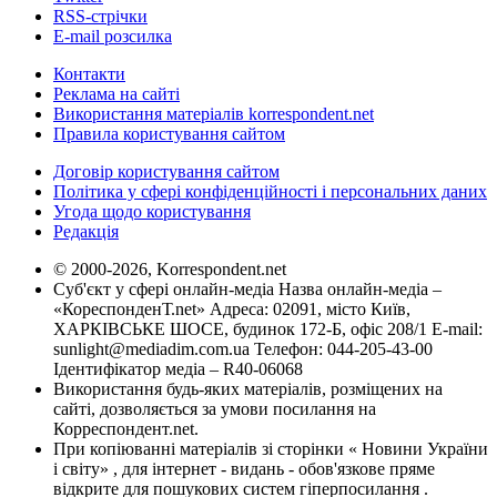
RSS-стрічки
E-mail розсилка
Контакти
Реклама на сайті
Використання матеріалів korrespondent.net
Правила користування сайтом
Договір користування сайтом
Політика у сфері конфіденційності і персональних даних
Угода щодо користування
Редакція
© 2000-2026, Korrespondent.net
Суб'єкт у сфері онлайн-медіа Назва онлайн-медіа –
«КореспонденТ.net» Адреса: 02091, місто Київ,
ХАРКІВСЬКЕ ШОСЕ, будинок 172-Б, офіс 208/1 E-mail:
sunlight@mediadim.com.ua
Телефон: 044-205-43-00
Ідентифікатор медіа – R40-06068
Використання будь-яких матеріалів, розміщених на
сайті, дозволяється за умови посилання на
Корреспондент.net.
При копіюванні матеріалів зі сторінки « Новини України
і світу» , для інтернет - видань - обов'язкове пряме
відкрите для пошукових систем гіперпосилання .