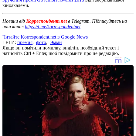
кіноакадемії.
Новини від
Корреспондент.net
в Telegram. Підписуйтесь на
наш канал
https://t.me/korrespondentnet
Читайте Korrespondent.net в Google News
ТЕГИ:
премия
,
фото
,
Эмми
Якщо ви помітили помилку, виділіть необхідний текст і
натисніть Ctrl + Enter, щоб повідомити про це редакцію.