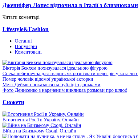
Дженніфер Лопес відпочила в Італії з близнюками
Читати коментарі
Lifestyle&Fashion
Останні
Популярні
Коментовані
Вікторія Бекхем похизувалася ідеальною фігурою
Спека небезпечна для тварин: як розпізнати перегрів у кота чи 
Помер чоловік відомої української акторки
Метт Деймон показався на публіці з доньками
Фото Денисенко з нареченим викликав розмови про шлюб
Сюжети
Вторгнення Росії в Україну. Онлайн
Війна на Близькому Сході. Онлайн