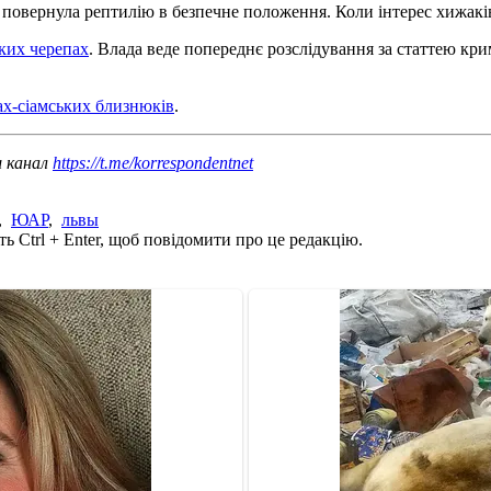
повернула рептилію в безпечне положення. Коли інтерес хижаків 
ьких черепах
. Влада веде попереднє розслідування за статтею кр
х-сіамських близнюків
.
ш канал
https://t.me/korrespondentnet
,
ЮАР
,
львы
ь Ctrl + Enter, щоб повідомити про це редакцію.