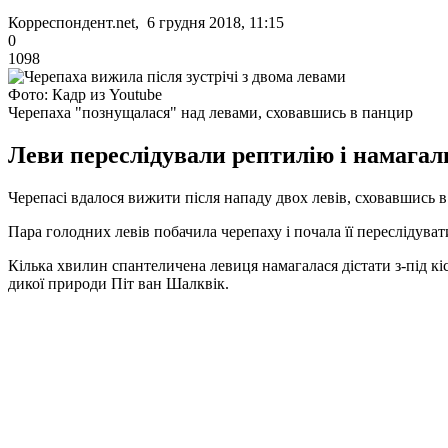
Корреспондент.net, 6 грудня 2018, 11:15
0
1098
Фото: Кадр из Youtube
Черепаха "познущалася" над левами, сховавшись в панцир
Леви переслідували рептилію і намагалис
Черепасі вдалося вижити після нападу двох левів, сховавшись 
Пара голодних левів побачила черепаху і почала її переслідуват
Кілька хвилин спантеличена левиця намагалася дістати з-під кі
дикої природи Піт ван Шалквік.