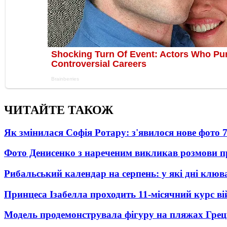
ЧИТАЙТЕ ТАКОЖ
Як змінилася Софія Ротару: з'явилося нове фото 7
Фото Денисенко з нареченим викликав розмови 
Рибальський календар на серпень: у які дні клю
Принцеса Ізабелла проходить 11-місячний курс ві
Модель продемонструвала фігуру на пляжах Греці