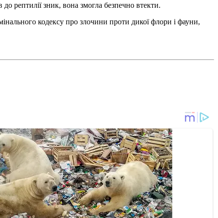
до рептилії зник, вона змогла безпечно втекти.
имінального кодексу про злочини проти дикої флори і фауни,