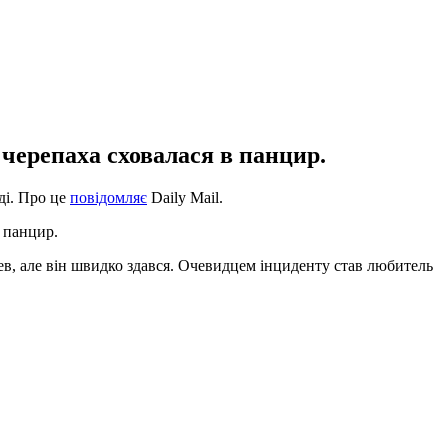
- черепаха сховалася в панцир.
ді. Про це
повідомляє
Daily Mail.
в панцир.
лев, але він швидко здався. Очевидцем інциденту став любитель