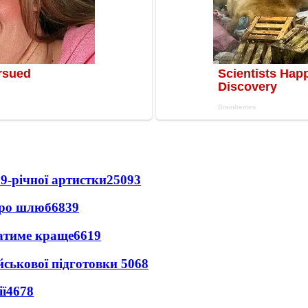
9-річної артистки
25093
про шлюб
6839
ватиме краще
6619
йськової підготовки
5068
ї
4678