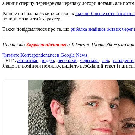
Левиця спершу перевернула черепаху догори ногами, але потім 
Раніше на Галапагоських островах
вкрали більше сотні гігантс
воно має закритий характер.
Також повідомлялося про те, що
рибалка знайшов живих черепа
Новини від
Корреспондент.net
в Telegram. Підписуйтесь на на
Читайте Korrespondent.net в Google News
ТЕГИ:
животные
,
видео
,
черепахи
,
черепаха
,
лев
,
нападение
Якщо ви помітили помилку, виділіть необхідний текст і натисніт