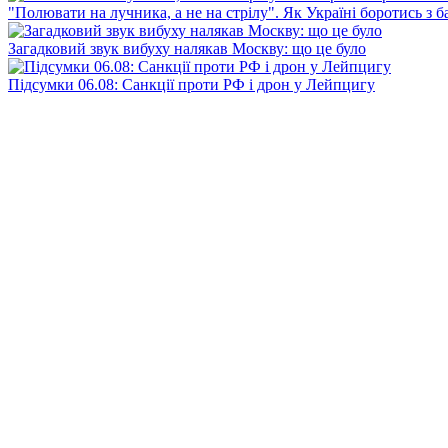
"Полювати на лучника, а не на стрілу". Як Україні боротись з 
Загадковий звук вибуху налякав Москву: що це було
Підсумки 06.08: Санкції проти РФ і дрон у Лейпцигу