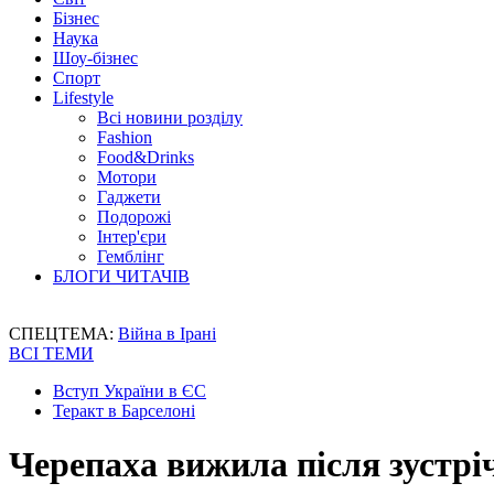
Бізнес
Наука
Шоу-бізнес
Спорт
Lifestyle
Всі новини розділу
Fashion
Food&Drinks
Мотори
Гаджети
Подорожі
Інтер'єри
Гемблінг
БЛОГИ ЧИТАЧІВ
СПЕЦТЕМА:
Війна в Ірані
ВСІ ТЕМИ
Вступ України в ЄС
Теракт в Барселоні
Черепаха вижила після зустрі