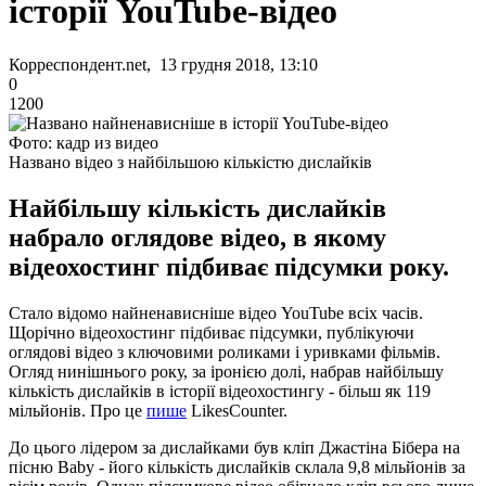
історії YouTube-відео
Корреспондент.net, 13 грудня 2018, 13:10
0
1200
Фото: кадр из видео
Названо відео з найбільшою кількістю дислайків
Найбільшу кількість дислайків
набрало оглядове відео, в якому
відеохостинг підбиває підсумки року.
Стало відомо найненависніше відео YouTube всіх часів.
Щорічно відеохостинг підбиває підсумки, публікуючи
оглядові відео з ключовими роликами і уривками фільмів.
Огляд нинішнього року, за іронією долі, набрав найбільшу
кількість дислайків в історії відеохостингу - більш як 119
мільйонів. Про це
пише
LikesCounter.
До цього лідером за дислайками був кліп Джастіна Бібера на
пісню Baby - його кількість дислайків склала 9,8 мільйонів за