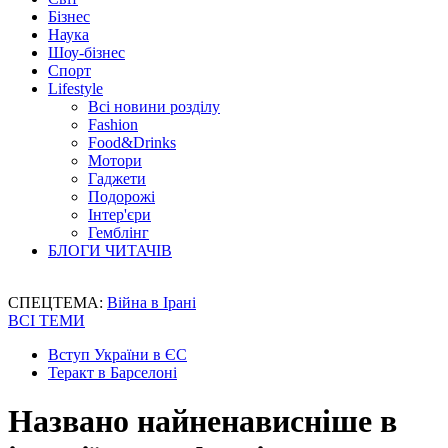
Бізнес
Наука
Шоу-бізнес
Спорт
Lifestyle
Всі новини розділу
Fashion
Food&Drinks
Мотори
Гаджети
Подорожі
Інтер'єри
Гемблінг
БЛОГИ ЧИТАЧІВ
СПЕЦТЕМА:
Війна в Ірані
ВСІ ТЕМИ
Вступ України в ЄС
Теракт в Барселоні
Названо найненависніше в