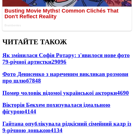
ЧИТАЙТЕ ТАКОЖ
Як змінилася Софія Ротару: з'явилося нове фото
79-річної артистки
29096
Фото Денисенко з нареченим викликав розмови
про шлюб
7848
Помер чоловік відомої української акторки
4690
Вікторія Бекхем похизувалася ідеальною
фігурою
4144
Гайтана опублікувала рідкісний сімейний кадр із
9-річною донькою
4134