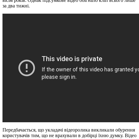
вісім років. Однак підсумкове відео обігнало кліп всього лише
за два тижні.
Передбачається, що укладачі відеоролика викликали обурення
користувачів тим, що не врахували в добірці їхню думку. Відео