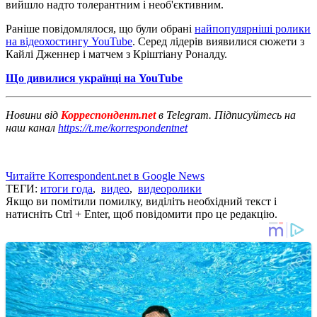
вийшло надто толерантним і необ'єктивним.
Раніше повідомлялося, що були обрані
найпопулярніші ролики
на відеохостингу YouTube
. Серед лідерів виявилися сюжети з
Кайлі Дженнер і матчем з Кріштіану Роналду.
Що дивилися українці на YouTube
Новини від
Корреспондент.net
в Telegram. Підписуйтесь на
наш канал
https://t.me/korrespondentnet
Читайте Korrespondent.net в Google News
ТЕГИ:
итоги года
,
видео
,
видеоролики
Якщо ви помітили помилку, виділіть необхідний текст і
натисніть Ctrl + Enter, щоб повідомити про це редакцію.