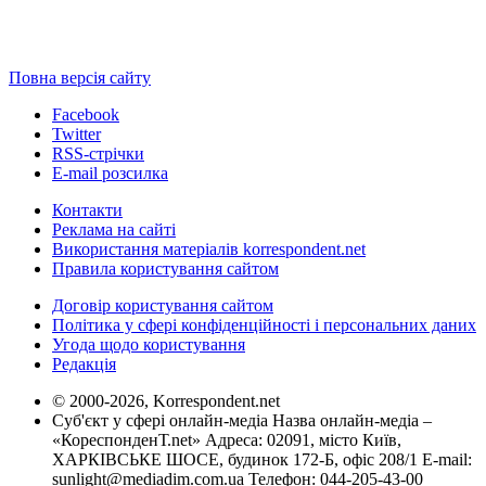
Повна версія сайту
Facebook
Twitter
RSS-стрічки
E-mail розсилка
Контакти
Реклама на сайті
Використання матеріалів korrespondent.net
Правила користування сайтом
Договір користування сайтом
Політика у сфері конфіденційності і персональних даних
Угода щодо користування
Редакція
© 2000-2026, Korrespondent.net
Суб'єкт у сфері онлайн-медіа Назва онлайн-медіа –
«КореспонденТ.net» Адреса: 02091, місто Київ,
ХАРКІВСЬКЕ ШОСЕ, будинок 172-Б, офіс 208/1 E-mail:
sunlight@mediadim.com.ua
Телефон: 044-205-43-00