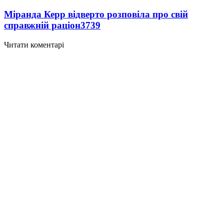
Міранда Керр відверто розповіла про свій
справжній раціон
3739
Читати коментарі