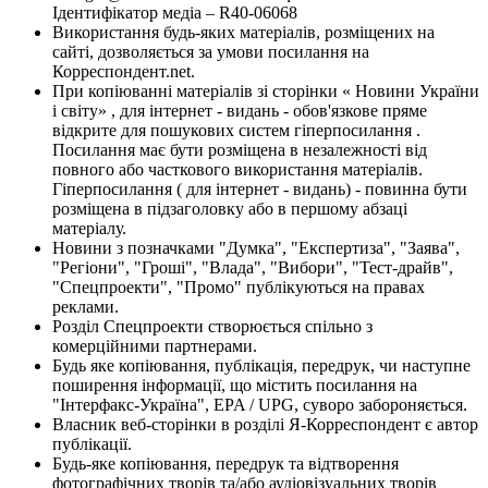
Ідентифікатор медіа – R40-06068
Використання будь-яких матеріалів, розміщених на
сайті, дозволяється за умови посилання на
Корреспондент.net.
При копіюванні матеріалів зі сторінки « Новини України
і світу» , для інтернет - видань - обов'язкове пряме
відкрите для пошукових систем гіперпосилання .
Посилання має бути розміщена в незалежності від
повного або часткового використання матеріалів.
Гіперпосилання ( для інтернет - видань) - повинна бути
розміщена в підзаголовку або в першому абзаці
матеріалу.
Новини з позначками "Думка", "Експертиза", "Заява",
"Регіони", "Гроші", "Влада", "Вибори", "Тест-драйв",
"Спецпроекти", "Промо" публікуються на правах
реклами.
Розділ Спецпроекти створюється спільно з
комерційними партнерами.
Будь яке копіювання, публікація, передрук, чи наступне
поширення інформації, що містить посилання на
"Інтерфакс-Україна", EPA / UPG, суворо забороняється.
Власник веб-сторінки в розділі Я-Корреспондент є автор
публікації.
Будь-яке копіювання, передрук та відтворення
фотографічних творів та/або аудіовізуальних творів