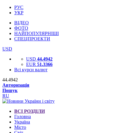
РУС
УКР
ВІДЕО
ФОТО
НАЙПОПУЛЯРНІШІ
СПЕЦПРОЕКТИ
USD
USD
44.4942
EUR
51.3366
Всі курси валют
44.4942
Авторизація
Пошук
RU
ВСІ РОЗДІЛИ
Головна
Україна
Місто
Світ