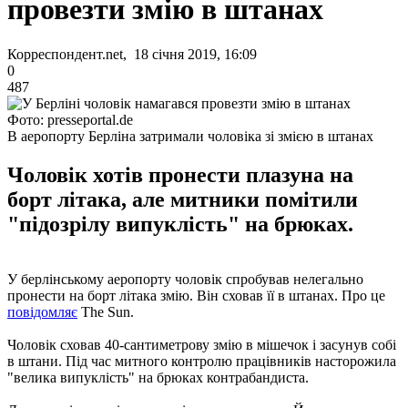
провезти змію в штанах
Корреспондент.net, 18 січня 2019, 16:09
0
487
Фото: presseportal.de
В аеропорту Берліна затримали чоловіка зі змією в штанах
Чоловік хотів пронести плазуна на
борт літака, але митники помітили
"підозрілу випуклість" на брюках.
У берлінському аеропорту чоловік спробував нелегально
пронести на борт літака змію. Він сховав її в штанах. Про це
повідомляє
The Sun.
Чоловік сховав 40-сантиметрову змію в мішечок і засунув собі
в штани. Під час митного контролю працівників насторожила
"велика випуклість" на брюках контрабандиста.