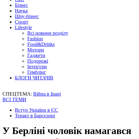
Бізнес
Наука
Шоу-бізнес
Спорт
Lifestyle
Всі новини розділу
Fashion
Food&Drinks
Мотори
Гаджети
Подорожі
Інтер'єри
Гемблінг
БЛОГИ ЧИТАЧІВ
СПЕЦТЕМА:
Війна в Ірані
ВСІ ТЕМИ
Вступ України в ЄС
Теракт в Барселоні
У Берліні чоловік намагався