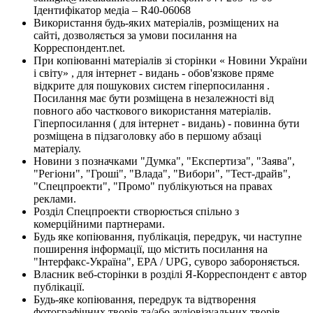
Ідентифікатор медіа – R40-06068
Використання будь-яких матеріалів, розміщених на
сайті, дозволяється за умови посилання на
Корреспондент.net.
При копіюванні матеріалів зі сторінки « Новини України
і світу» , для інтернет - видань - обов'язкове пряме
відкрите для пошукових систем гіперпосилання .
Посилання має бути розміщена в незалежності від
повного або часткового використання матеріалів.
Гіперпосилання ( для інтернет - видань) - повинна бути
розміщена в підзаголовку або в першому абзаці
матеріалу.
Новини з позначками "Думка", "Експертиза", "Заява",
"Регіони", "Гроші", "Влада", "Вибори", "Тест-драйв",
"Спецпроекти", "Промо" публікуються на правах
реклами.
Розділ Спецпроекти створюється спільно з
комерційними партнерами.
Будь яке копіювання, публікація, передрук, чи наступне
поширення інформації, що містить посилання на
"Інтерфакс-Україна", EPA / UPG, суворо забороняється.
Власник веб-сторінки в розділі Я-Корреспондент є автор
публікації.
Будь-яке копіювання, передрук та відтворення
фотографічних творів та/або аудіовізуальних творів