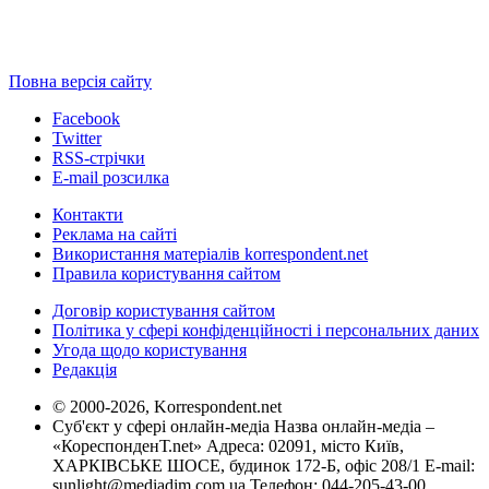
Повна версія сайту
Facebook
Twitter
RSS-стрічки
E-mail розсилка
Контакти
Реклама на сайті
Використання матеріалів korrespondent.net
Правила користування сайтом
Договір користування сайтом
Політика у сфері конфіденційності і персональних даних
Угода щодо користування
Редакція
© 2000-2026, Korrespondent.net
Суб'єкт у сфері онлайн-медіа Назва онлайн-медіа –
«КореспонденТ.net» Адреса: 02091, місто Київ,
ХАРКІВСЬКЕ ШОСЕ, будинок 172-Б, офіс 208/1 E-mail:
sunlight@mediadim.com.ua
Телефон: 044-205-43-00