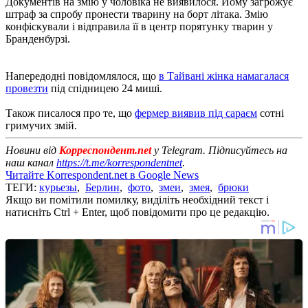
Документів на змію у чоловіка не виявилося. Йому загрожує
штраф за спробу пронести тварину на борт літака. Змію
конфіскували і відправила її в центр порятунку тварин у
Бранденбурзі.
Напередодні повідомлялося, що
в Тайвані жінка намагалася
провезти
під спідницею 24 миші.
Також писалося про те, що
фермер виявив під сараєм
сотні
гримучих змій.
Новини від
Корреспондент.net
у Telegram. Підписуйтесь на
наш канал
https://t.me/korrespondentnet
.
Читайте Korrespondent.net в Google News
ТЕГИ:
курьезы
,
Берлин
,
фото
,
змеи
,
змея
,
брюки
Якщо ви помітили помилку, виділіть необхідний текст і
натисніть Ctrl + Enter, щоб повідомити про це редакцію.