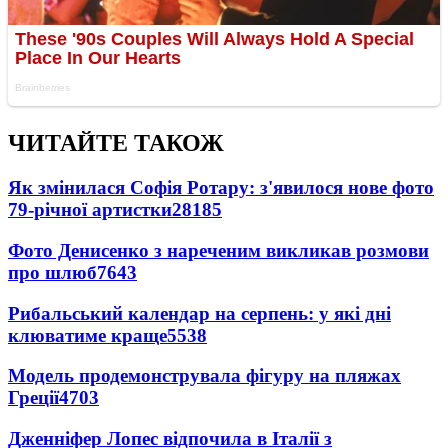
ЧИТАЙТЕ ТАКОЖ
Як змінилася Софія Ротару: з'явилося нове фото
79-річної артистки
28185
Фото Денисенко з нареченим викликав розмови
про шлюб
7643
Рибальський календар на серпень: у які дні
клюватиме краще
5538
Модель продемонструвала фігуру на пляжах
Греції
4703
Дженніфер Лопес відпочила в Італії з