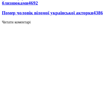
близнюками
4692
Помер чоловік відомої української акторки
4386
Читати коментарі