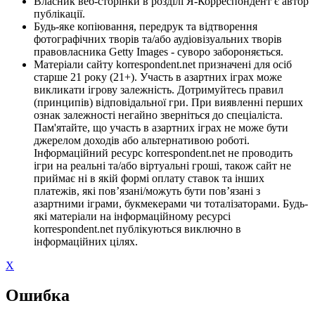
Власник веб-сторінки в розділі Я-Корреспондент є автор
публікації.
Будь-яке копіювання, передрук та відтворення
фотографічних творів та/або аудіовізуальних творів
правовласника Getty Images - суворо забороняється.
Матеріали сайту korrespondent.net призначені для осіб
старше 21 року (21+). Участь в азартних іграх може
викликати ігрову залежність. Дотримуйтесь правил
(принципів) відповідальної гри. При виявленні перших
ознак залежності негайно зверніться до спеціаліста.
Пам'ятайте, що участь в азартних іграх не може бути
джерелом доходів або альтернативою роботі.
Інформаційний ресурс korrespondent.net не проводить
ігри на реальні та/або віртуальні гроші, також сайт не
приймає ні в якій формі оплату ставок та інших
платежів, які пов’язані/можуть бути пов’язані з
азартними іграми, букмекерами чи тоталізаторами. Будь-
які матеріали на інформаційному ресурсі
korrespondent.net публікуються виключно в
інформаційних цілях.
X
Ошибка