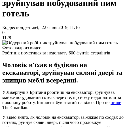
зруйнував побудований ним
готель
Корреспондент.net, 22 січня 2019, 11:16
0
1128
Фото: кадр из видео
Робітник помстився за недоплату 600 фунтів стерлінгів
Чоловік в'їхав в будівлю на
екскаваторі, зруйнував скляні двері та
знищив меблі всередині.
У Ліверпулі в Британії робітник на екскаваторі зруйнував
майже добудований готель через те, що йому недоплатили за
виконану роботу. Інцидент був знятий на відео. Про це
пише
The Guardian.
У відео знято, як чоловік на екскаваторі заїжджає по сходах до
готелю, руйнує скляні двері, після чого продовжує