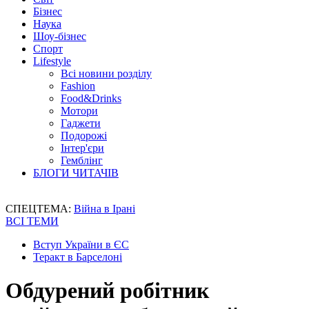
Бізнес
Наука
Шоу-бізнес
Спорт
Lifestyle
Всі новини розділу
Fashion
Food&Drinks
Мотори
Гаджети
Подорожі
Інтер'єри
Гемблінг
БЛОГИ ЧИТАЧІВ
СПЕЦТЕМА:
Війна в Ірані
ВСІ ТЕМИ
Вступ України в ЄС
Теракт в Барселоні
Обдурений робітник