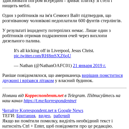
здійснювати погром всередині - зриває плитку зі стелі і
нищить меблі.
Один з робітників на ім'я Семюел Вайт підтвердив, що
розгніваному чоловікові недоплатили 600 фунтів стерлінгів.
У результаті інциденту потерпілих немає. Лише один з
робітників отримав подразнення очей через вихлопи
дизельного палива.
It's all kicking off in Liverpool, Jesus Christ.
pic.twitter.com/RH8mSXZ6oU
— Nathan (@NathanOAFC01)
21 января 2019 г.
Раніше повідомлялося, що американець
вирішив помститися
дружині і врізався літаком
у власний будинок.
Новини від
Корреспондент.net
в Telegram. Підписуйтесь на
наш канал
https://t.me/korrespondentnet
Читайте Korrespondent.net в Google News
ТЕГИ:
Британия
,
видео
,
рабочий
Якщо ви помітили помилку, виділіть необхідний текст і
натисніть Ctrl + Enter, щоб повідомити про це редакцію.