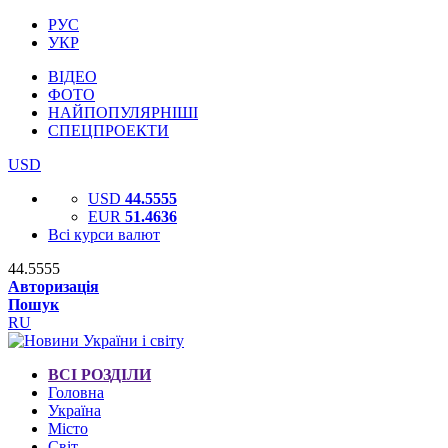
РУС
УКР
ВІДЕО
ФОТО
НАЙПОПУЛЯРНІШІ
СПЕЦПРОЕКТИ
USD
USD
44.5555
EUR
51.4636
Всі курси валют
44.5555
Авторизація
Пошук
RU
ВСІ РОЗДІЛИ
Головна
Україна
Місто
Світ