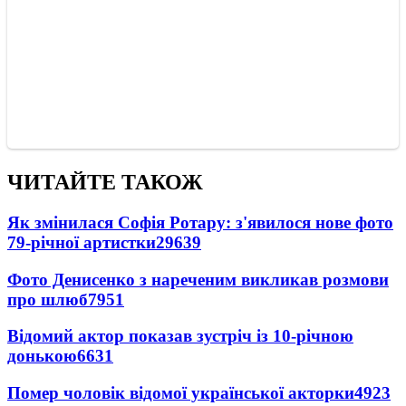
ЧИТАЙТЕ ТАКОЖ
Як змінилася Софія Ротару: з'явилося нове фото
79-річної артистки
29639
Фото Денисенко з нареченим викликав розмови
про шлюб
7951
Відомий актор показав зустріч із 10-річною
донькою
6631
Помер чоловік відомої української акторки
4923