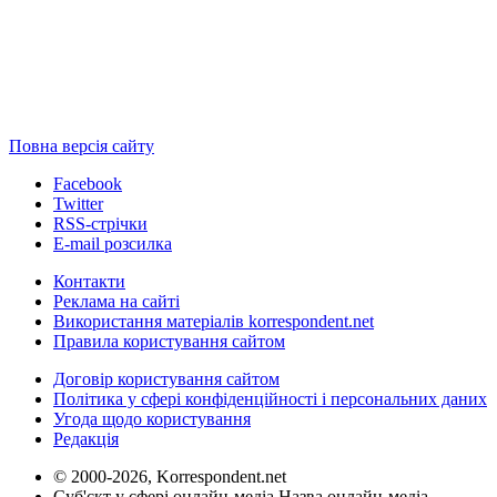
Повна версія сайту
Facebook
Twitter
RSS-стрічки
E-mail розсилка
Контакти
Реклама на сайті
Використання матеріалів korrespondent.net
Правила користування сайтом
Договір користування сайтом
Політика у сфері конфіденційності і персональних даних
Угода щодо користування
Редакція
© 2000-2026, Korrespondent.net
Суб'єкт у сфері онлайн-медіа Назва онлайн-медіа –