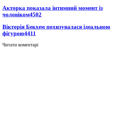
Акторка показала інтимний момент із
чоловіком
4502
Вікторія Бекхем похизувалася ідеальною
фігурою
4411
Читати коментарі