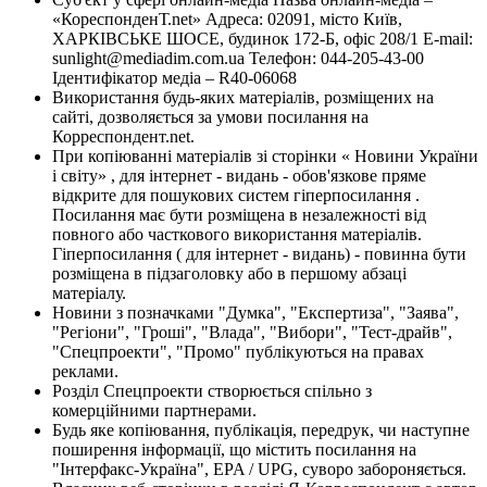
«КореспонденТ.net» Адреса: 02091, місто Київ,
ХАРКІВСЬКЕ ШОСЕ, будинок 172-Б, офіс 208/1 E-mail:
sunlight@mediadim.com.ua
Телефон: 044-205-43-00
Ідентифікатор медіа – R40-06068
Використання будь-яких матеріалів, розміщених на
сайті, дозволяється за умови посилання на
Корреспондент.net.
При копіюванні матеріалів зі сторінки « Новини України
і світу» , для інтернет - видань - обов'язкове пряме
відкрите для пошукових систем гіперпосилання .
Посилання має бути розміщена в незалежності від
повного або часткового використання матеріалів.
Гіперпосилання ( для інтернет - видань) - повинна бути
розміщена в підзаголовку або в першому абзаці
матеріалу.
Новини з позначками "Думка", "Експертиза", "Заява",
"Регіони", "Гроші", "Влада", "Вибори", "Тест-драйв",
"Спецпроекти", "Промо" публікуються на правах
реклами.
Розділ Спецпроекти створюється спільно з
комерційними партнерами.
Будь яке копіювання, публікація, передрук, чи наступне
поширення інформації, що містить посилання на
"Інтерфакс-Україна", EPA / UPG, суворо забороняється.