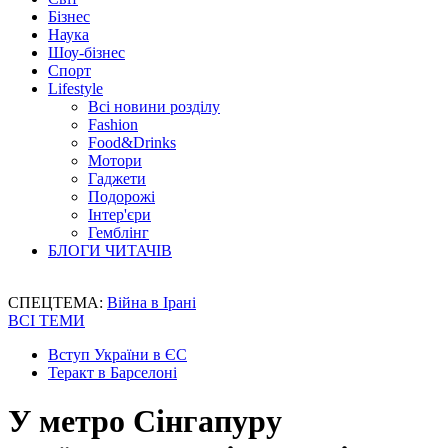
Бізнес
Наука
Шоу-бізнес
Спорт
Lifestyle
Всі новини розділу
Fashion
Food&Drinks
Мотори
Гаджети
Подорожі
Інтер'єри
Гемблінг
БЛОГИ ЧИТАЧІВ
СПЕЦТЕМА:
Війна в Ірані
ВСІ ТЕМИ
Вступ України в ЄС
Теракт в Барселоні
У метро Сінгапуру