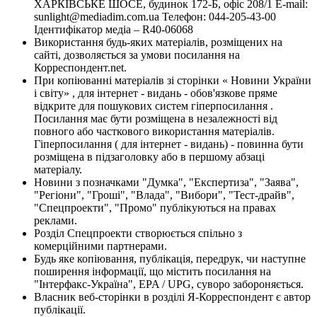
ХАРКІВСЬКЕ ШОСЕ, будинок 172-Б, офіс 208/1 E-mail:
sunlight@mediadim.com.ua
Телефон: 044-205-43-00
Ідентифікатор медіа – R40-06068
Використання будь-яких матеріалів, розміщених на
сайті, дозволяється за умови посилання на
Корреспондент.net.
При копіюванні матеріалів зі сторінки « Новини України
і світу» , для інтернет - видань - обов'язкове пряме
відкрите для пошукових систем гіперпосилання .
Посилання має бути розміщена в незалежності від
повного або часткового використання матеріалів.
Гіперпосилання ( для інтернет - видань) - повинна бути
розміщена в підзаголовку або в першому абзаці
матеріалу.
Новини з позначками "Думка", "Експертиза", "Заява",
"Регіони", "Гроші", "Влада", "Вибори", "Тест-драйв",
"Спецпроекти", "Промо" публікуються на правах
реклами.
Розділ Спецпроекти створюється спільно з
комерційними партнерами.
Будь яке копіювання, публікація, передрук, чи наступне
поширення інформації, що містить посилання на
"Інтерфакс-Україна", EPA / UPG, суворо забороняється.
Власник веб-сторінки в розділі Я-Корреспондент є автор
публікації.