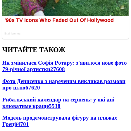
ЧИТАЙТЕ ТАКОЖ
Як змінилася Софія Ротару: з'явилося нове фото
79-річної артистки
27608
Фото Денисенко з нареченим викликав розмови
про шлюб
7620
Рибальський календар на серпень: у які дні
клюватиме краще
5538
Модель продемонструвала фігуру на пляжах
Греції
4701