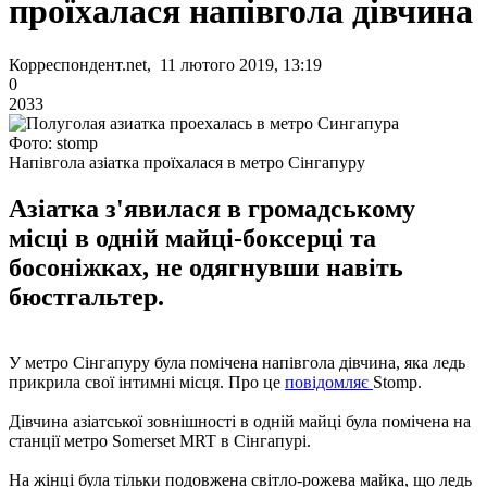
проїхалася напівгола дівчина
Корреспондент.net, 11 лютого 2019, 13:19
0
2033
Фото: stomp
Напівгола азіатка проїхалася в метро Сінгапуру
Азіатка з'явилася в громадському
місці в одній майці-боксерці та
босоніжках, не одягнувши навіть
бюстгальтер.
У метро Сінгапуру була помічена напівгола дівчина, яка ледь
прикрила свої інтимні місця. Про це
повідомляє
Stomp.
Дівчина азіатської зовнішності в одній майці була помічена на
станції метро Somerset MRT в Сінгапурі.
На жінці була тільки подовжена світло-рожева майка, що ледь