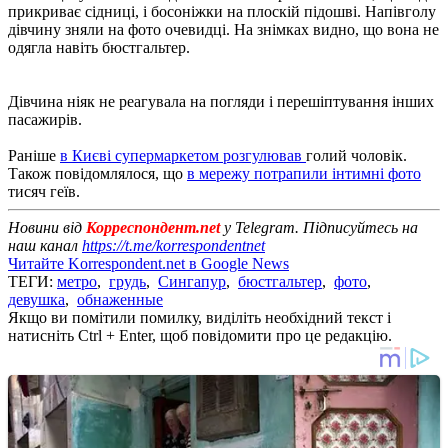
прикриває сідниці, і босоніжки на плоскій підошві. Напівголу
дівчину зняли на фото очевидці. На знімках видно, що вона не
одягла навіть бюстгальтер.
Дівчина ніяк не реагувала на погляди і перешіптування інших
пасажирів.
Раніше
в Києві супермаркетом розгулював
голий чоловік.
Також повідомлялося, що
в мережу потрапили інтимні фото
тисяч геїв.
Новини від
Корреспондент.net
у Telegram. Підписуйтесь на
наш канал
https://t.me/korrespondentnet
Читайте Korrespondent.net в Google News
ТЕГИ:
метро
,
грудь
,
Сингапур
,
бюстгальтер
,
фото
,
девушка
,
обнаженные
Якщо ви помітили помилку, виділіть необхідний текст і
натисніть Ctrl + Enter, щоб повідомити про це редакцію.