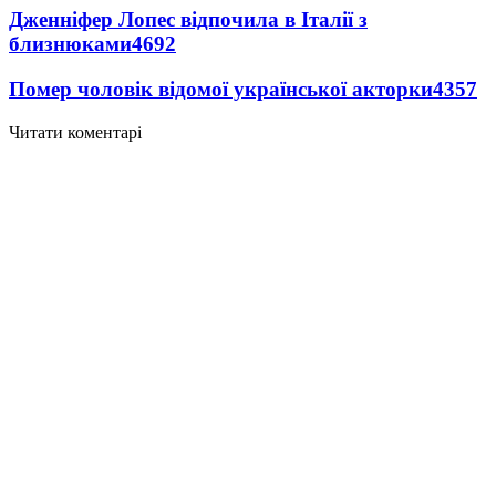
Дженніфер Лопес відпочила в Італії з
близнюками
4692
Помер чоловік відомої української акторки
4357
Читати коментарі