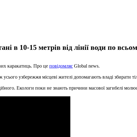
ані в 10-15 метрів від лінії води по всьо
вих каракатиць. Про це
повідомляє
Global news.
ж усього узбережжя місцеві жителі допомагають владі збирати ті
ібного. Екологи поки не знають причини масової загибелі молюс