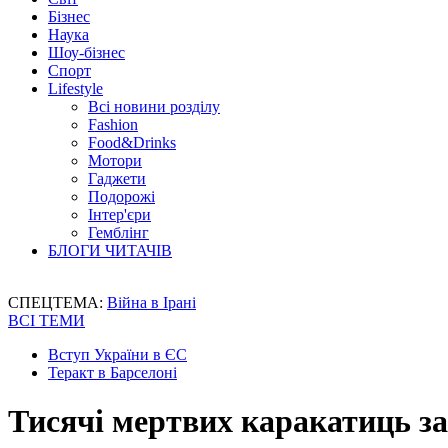
Бізнес
Наука
Шоу-бізнес
Спорт
Lifestyle
Всі новини розділу
Fashion
Food&Drinks
Мотори
Гаджети
Подорожі
Інтер'єри
Гемблінг
БЛОГИ ЧИТАЧІВ
СПЕЦТЕМА:
Війна в Ірані
ВСІ ТЕМИ
Вступ України в ЄС
Теракт в Барселоні
Тисячі мертвих каракатиць з