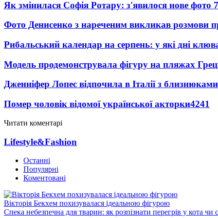
Як змінилася Софія Ротару: з'явилося нове фото 7
Фото Денисенко з нареченим викликав розмови 
Рибальський календар на серпень: у які дні клю
Модель продемонструвала фігуру на пляжах Греці
Дженніфер Лопес відпочила в Італії з близнюками
Помер чоловік відомої української акторки
4241
Читати коментарі
Lifestyle&Fashion
Останні
Популярні
Коментовані
Вікторія Бекхем похизувалася ідеальною фігурою
Спека небезпечна для тварин: як розпізнати перегрів у кота чи 