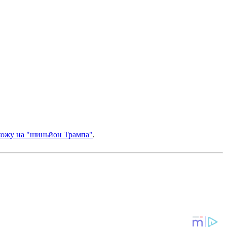
схожу на "шиньйон Трампа"
.