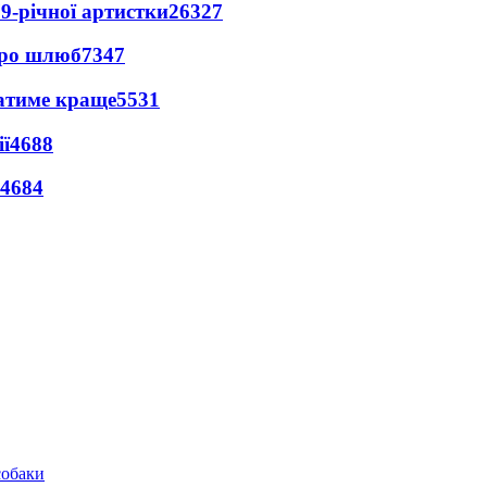
9-річної артистки
26327
про шлюб
7347
ватиме краще
5531
ї
4688
4684
собаки