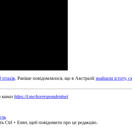
0 птахів
. Раніше повідомлялося, що в Австралії
знайшли істоту, 
ш канал
https://t.me/korrespondentnet
ель
ь Ctrl + Enter, щоб повідомити про це редакцію.