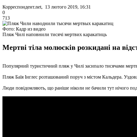
Корреспондент.net, 13 лютого 2019, 16:31
0
713
Фото: Кадр из видео
Пляж Чилі наповнили тисячі мертвих каракатиць
Мертві тіла молюсків розкидані на відст
Популярний туристичний пляж у Чилі засипало тисячами мерт
Пляж Баїя Інглес розташований поруч з містом Кальдера. Уздов
Люди повідомляють, що раніше ніколи не бачили тут нічого под