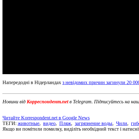
Напередодні в Нідерландах
з невідомих причин загинули 20 00
Новини від
Корреспондент.net
в Telegram. Підписуйтесь на на
Читайте Korrespondent.net в Google News
ТЕГИ:
животные
,
видео
,
Пляж
,
загрязнение воды
,
Чили
,
гиб
Якщо ви помітили помилку, виділіть необхідний текст і натисніт