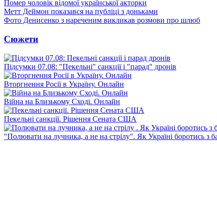
Помер чоловік відомої української акторки
Метт Деймон показався на публіці з доньками
Фото Денисенко з нареченим викликав розмови про шлюб
Сюжети
Підсумки 07.08: "Пекельні" санкції і "парад" дронів
Вторгнення Росії в Україну. Онлайн
Війна на Близькому Сході. Онлайн
Пекельні санкції. Рішення Сената США
"Полювати на лучника, а не на стрілу". Як Україні боротись з 