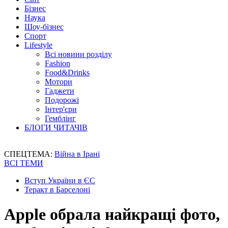
Бізнес
Наука
Шоу-бізнес
Спорт
Lifestyle
Всі новини розділу
Fashion
Food&Drinks
Мотори
Гаджети
Подорожі
Інтер'єри
Гемблінг
БЛОГИ ЧИТАЧІВ
СПЕЦТЕМА:
Війна в Ірані
ВСІ ТЕМИ
Вступ України в ЄС
Теракт в Барселоні
Apple обрала найкращі фото,