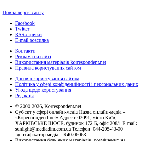
Повна версія сайту
Facebook
Twitter
RSS-стрічки
E-mail розсилка
Контакти
Реклама на сайті
Використання матеріалів korrespondent.net
Правила користування сайтом
Договір користування сайтом
Політика у сфері конфіденційності і персональних даних
Угода щодо користування
Редакція
© 2000-2026, Korrespondent.net
Суб'єкт у сфері онлайн-медіа Назва онлайн-медіа –
«КореспонденТ.net» Адреса: 02091, місто Київ,
ХАРКІВСЬКЕ ШОСЕ, будинок 172-Б, офіс 208/1 E-mail:
sunlight@mediadim.com.ua
Телефон: 044-205-43-00
Ідентифікатор медіа – R40-06068
Використання будь-яких матеріалів, розміщених на