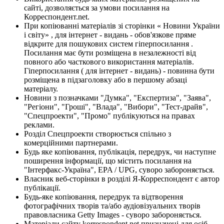
сайті, дозволяється за умови посилання на
Корреспондент.net.
При копіюванні матеріалів зі сторінки « Новини України
і світу» , для інтернет - видань - обов'язкове пряме
відкрите для пошукових систем гіперпосилання .
Посилання має бути розміщена в незалежності від
повного або часткового використання матеріалів.
Гіперпосилання ( для інтернет - видань) - повинна бути
розміщена в підзаголовку або в першому абзаці
матеріалу.
Новини з позначками "Думка", "Експертиза", "Заява",
"Регіони", "Гроші", "Влада", "Вибори", "Тест-драйв",
"Спецпроекти", "Промо" публікуються на правах
реклами.
Розділ Спецпроекти створюється спільно з
комерційними партнерами.
Будь яке копіювання, публікація, передрук, чи наступне
поширення інформації, що містить посилання на
"Інтерфакс-Україна", EPA / UPG, суворо забороняється.
Власник веб-сторінки в розділі Я-Корреспондент є автор
публікації.
Будь-яке копіювання, передрук та відтворення
фотографічних творів та/або аудіовізуальних творів
правовласника Getty Images - суворо забороняється.
Матеріали сайту korrespondent.net призначені для осіб