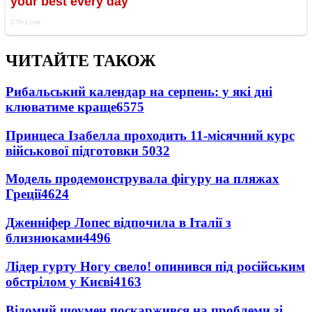
ЧИТАЙТЕ ТАКОЖ
Рибальський календар на серпень: у які дні
клюватиме краще
6575
Принцеса Ізабелла проходить 11-місячний курс
військової підготовки
5032
Модель продемонструвала фігуру на пляжах
Греції
4624
Дженніфер Лопес відпочила в Італії з
близнюками
4496
Лідер гурту Ногу свело! опинився під російським
обстрілом у Києві
4163
Відомий шоумен поскаржився на проблеми зі