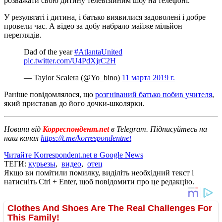
розважати свою дитину телевізійним шоу на телефоні.
У результаті і дитина, і батько виявилися задоволені і добре
провели час. А відео за добу набрало майже мільйон
переглядів.
Dad of the year
#AtlantaUnited
pic.twitter.com/U4PdXjrC2H
— Taylor Scalera (@Yo_bino)
11 марта 2019 г.
Раніше повідомлялося, що
розгніваний батько побив учителя
,
який приставав до його дочки-школярки.
Новини від
Корреспондент.net
в Telegram. Підписуйтесь на
наш канал
https://t.me/korrespondentnet
Читайте Korrespondent.net в Google News
ТЕГИ:
курьезы
,
видео
,
отец
Якщо ви помітили помилку, виділіть необхідний текст і
натисніть Ctrl + Enter, щоб повідомити про це редакцію.