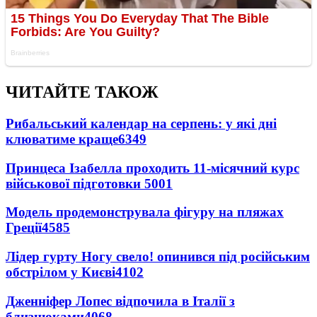
ЧИТАЙТЕ ТАКОЖ
Рибальський календар на серпень: у які дні
клюватиме краще
6349
Принцеса Ізабелла проходить 11-місячний курс
військової підготовки
5001
Модель продемонструвала фігуру на пляжах
Греції
4585
Лідер гурту Ногу свело! опинився під російським
обстрілом у Києві
4102
Дженніфер Лопес відпочила в Італії з
близнюками
4068