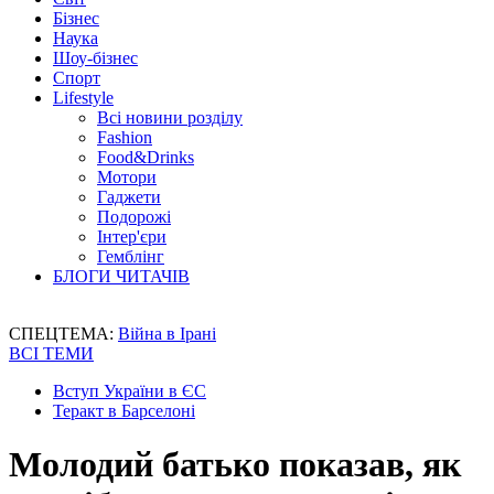
Бізнес
Наука
Шоу-бізнес
Спорт
Lifestyle
Всі новини розділу
Fashion
Food&Drinks
Мотори
Гаджети
Подорожі
Інтер'єри
Гемблінг
БЛОГИ ЧИТАЧІВ
СПЕЦТЕМА:
Війна в Ірані
ВСІ ТЕМИ
Вступ України в ЄС
Теракт в Барселоні
Молодий батько показав, як