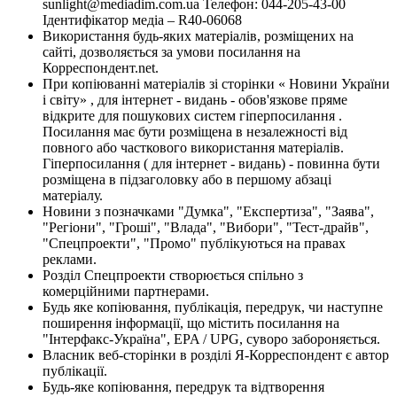
sunlight@mediadim.com.ua
Телефон: 044-205-43-00
Ідентифікатор медіа – R40-06068
Використання будь-яких матеріалів, розміщених на
сайті, дозволяється за умови посилання на
Корреспондент.net.
При копіюванні матеріалів зі сторінки « Новини України
і світу» , для інтернет - видань - обов'язкове пряме
відкрите для пошукових систем гіперпосилання .
Посилання має бути розміщена в незалежності від
повного або часткового використання матеріалів.
Гіперпосилання ( для інтернет - видань) - повинна бути
розміщена в підзаголовку або в першому абзаці
матеріалу.
Новини з позначками "Думка", "Експертиза", "Заява",
"Регіони", "Гроші", "Влада", "Вибори", "Тест-драйв",
"Спецпроекти", "Промо" публікуються на правах
реклами.
Розділ Спецпроекти створюється спільно з
комерційними партнерами.
Будь яке копіювання, публікація, передрук, чи наступне
поширення інформації, що містить посилання на
"Інтерфакс-Україна", EPA / UPG, суворо забороняється.
Власник веб-сторінки в розділі Я-Корреспондент є автор
публікації.
Будь-яке копіювання, передрук та відтворення