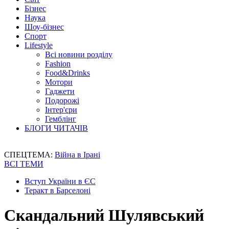
Бізнес
Наука
Шоу-бізнес
Спорт
Lifestyle
Всі новини розділу
Fashion
Food&Drinks
Мотори
Гаджети
Подорожі
Інтер'єри
Гемблінг
БЛОГИ ЧИТАЧІВ
СПЕЦТЕМА:
Війна в Ірані
ВСІ ТЕМИ
Вступ України в ЄС
Теракт в Барселоні
Скандальний Шулявський