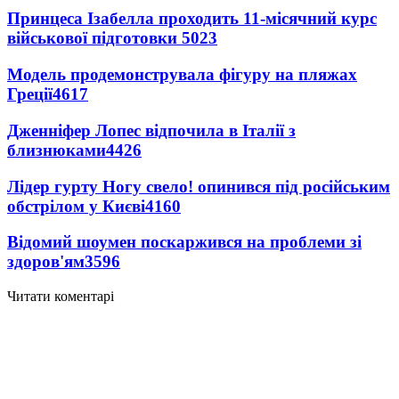
Принцеса Ізабелла проходить 11-місячний курс
військової підготовки
5023
Модель продемонструвала фігуру на пляжах
Греції
4617
Дженніфер Лопес відпочила в Італії з
близнюками
4426
Лідер гурту Ногу свело! опинився під російським
обстрілом у Києві
4160
Відомий шоумен поскаржився на проблеми зі
здоров'ям
3596
Читати коментарі