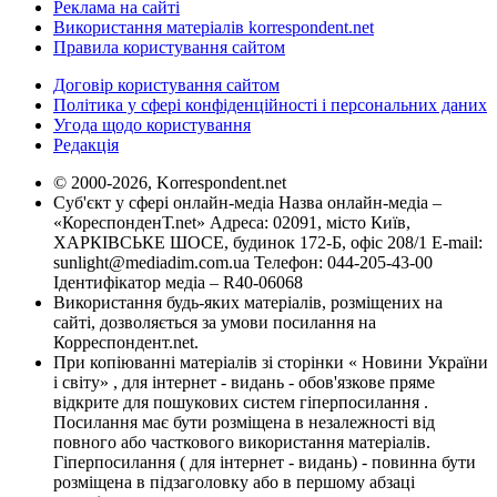
Реклама на сайті
Використання матеріалів korrespondent.net
Правила користування сайтом
Договір користування сайтом
Політика у сфері конфіденційності і персональних даних
Угода щодо користування
Редакція
© 2000-2026, Korrespondent.net
Суб'єкт у сфері онлайн-медіа Назва онлайн-медіа –
«КореспонденТ.net» Адреса: 02091, місто Київ,
ХАРКІВСЬКЕ ШОСЕ, будинок 172-Б, офіс 208/1 E-mail:
sunlight@mediadim.com.ua
Телефон: 044-205-43-00
Ідентифікатор медіа – R40-06068
Використання будь-яких матеріалів, розміщених на
сайті, дозволяється за умови посилання на
Корреспондент.net.
При копіюванні матеріалів зі сторінки « Новини України
і світу» , для інтернет - видань - обов'язкове пряме
відкрите для пошукових систем гіперпосилання .
Посилання має бути розміщена в незалежності від
повного або часткового використання матеріалів.
Гіперпосилання ( для інтернет - видань) - повинна бути
розміщена в підзаголовку або в першому абзаці