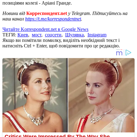
позиціями колезі - Аріані Гранде.
Новини від
Корреспондент.net
у Telegram. Підписуйтесь на
наш канал
https://t.me/korrespondentnet
.
Читайте Korrespondent.net в Google News
ТЕГИ:
Киев
,
мост
,
соцсети
,
Шулявка
,
Instagram
Якщо ви помітили помилку, виділіть необхідний текст і
натисніть Ctrl + Enter, щоб повідомити про це редакцію.