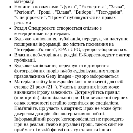
матеріалу.
Новини з позначками "Думка", "Експертиза", "Заява",
"Регіони", "Гроші", "Влада", "Вибори", "Тест-драйв",
"Спецпроекти", "Промо" публікуються на правах
реклами.
Розділ Спецпроекти створюється спільно з
комерційними партнерами.
Будь яке копіювання, публікація, передрук, чи наступне
поширення інформації, що містить посилання на
"Інтерфакс-Україна", EPA / UPG, суворо забороняється.
Власник веб-сторінки в розділі Я-Корреспондент є автор
публікації.
Будь-яке копіювання, передрук та відтворення
фотографічних творів та/або аудіовізуальних творів
правовласника Getty Images - суворо забороняється.
Матеріали сайту korrespondent.net призначені для осіб
старше 21 року (21+). Участь в азартних іграх може
викликати ігрову залежність. Дотримуйтесь правил
(принципів) відповідальної гри. При виявленні перших
ознак залежності негайно зверніться до спеціаліста.
Пам'ятайте, що участь в азартних іграх не може бути
джерелом доходів або альтернативою роботі.
Інформаційний ресурс korrespondent.net не проводить
ігри на реальні та/або віртуальні гроші, також сайт не
приймає ні в якій формі оплату ставок та інших