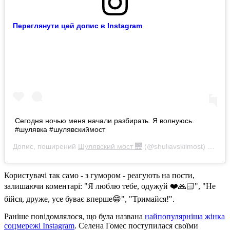
Переглянути цей допис в Instagram
Сегодня ночью меня начали разбирать. Я волнуюсь.
#шулявка #шулявскиймост
Допис, поширений
Шулявский мост 🌉
(@shuliavskiimost)
17 Бер
Користувачі так само - з гумором - реагують на пости,
залишаючи коментарі: "Я люблю тебе, одужуй ❤️🙏🏻", "Не
бійся, друже, усе буває вперше😁", "Тримайся!".
Раніше повідомлялося, що була названа
найпопулярніша жінка
соцмережі Instagram
. Селена Гомес поступилася своїми