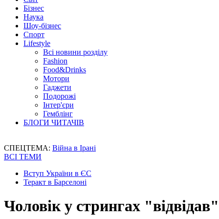
Бізнес
Наука
Шоу-бізнес
Спорт
Lifestyle
Всі новини розділу
Fashion
Food&Drinks
Мотори
Гаджети
Подорожі
Інтер'єри
Гемблінг
БЛОГИ ЧИТАЧІВ
СПЕЦТЕМА:
Війна в Ірані
ВСІ ТЕМИ
Вступ України в ЄС
Теракт в Барселоні
Чоловік у стрингах "відвідав