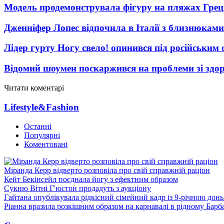
Модель продемонструвала фігуру на пляжах Греці
Дженніфер Лопес відпочила в Італії з близнюками
Лідер гурту Ногу свело! опинився під російським 
Відомий шоумен поскаржився на проблеми зі здо
Читати коментарі
Lifestyle&Fashion
Останні
Популярні
Коментовані
Міранда Керр відверто розповіла про свій справжній раціон
Кейт Бекінсейл поєднала йогу з ефектним образом
Сукню Вітні Г'юстон продадуть з аукціону
Гайтана опублікувала рідкісний сімейний кадр із 9-річною дон
Ріанна вразила розкішним образом на карнавалі в рідному Барб