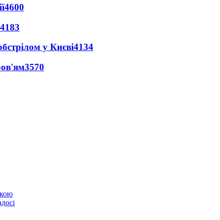
ї
4600
4183
обстрілом у Києві
4134
ров'ям
3570
ькою
адосі