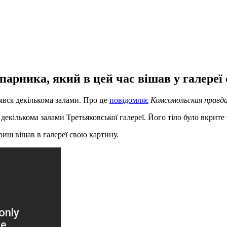
апарника, який в цей час вішав у галереї
лявся декількома залами. Про це
повідомляє
Комсомольская правд
декількома залами Третьяковської галереї. Його тіло було вкрит
риш вішав в галереї свою картину.