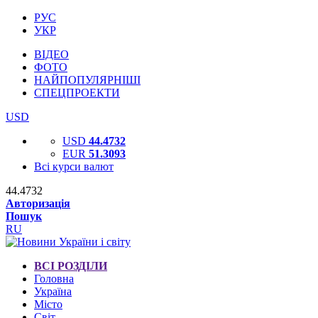
РУС
УКР
ВІДЕО
ФОТО
НАЙПОПУЛЯРНІШІ
СПЕЦПРОЕКТИ
USD
USD
44.4732
EUR
51.3093
Всі курси валют
44.4732
Авторизація
Пошук
RU
ВСІ РОЗДІЛИ
Головна
Україна
Місто
Світ