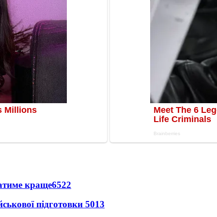
ватиме краще
6522
йськової підготовки
5013