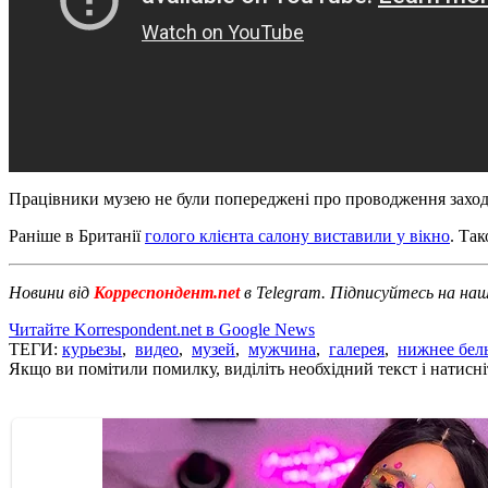
Працівники музею не були попереджені про проводження заходу 
Раніше в Британії
голого клієнта салону виставили у вікно
. Та
Новини від
Корреспондент.net
в Telegram. Підписуйтесь на на
Читайте Korrespondent.net в Google News
ТЕГИ:
курьезы
,
видео
,
музей
,
мужчина
,
галерея
,
нижнее бел
Якщо ви помітили помилку, виділіть необхідний текст і натисніт