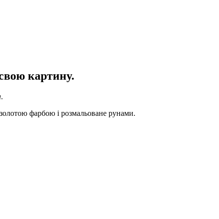
 свою картину.
а
.
е золотою фарбою і розмальоване рунами.