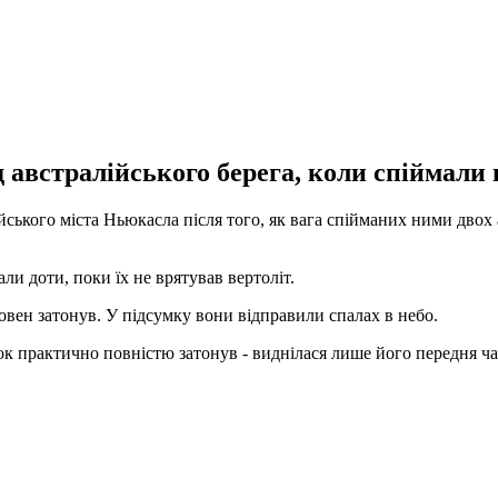
 австралійського берега, коли спіймали в
ійського міста Ньюкасла після того, як вага спійманих ними двох
ли доти, поки їх не врятував вертоліт.
овен затонув. У підсумку вони відправили спалах в небо.
лок практично повністю затонув - виднілася лише його передня ча