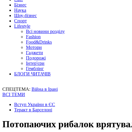
Бізнес
Наука
Шоу-бізнес
Спорт
Lifestyle
Всі новини розділу
Fashion
Food&Drinks
Мотори
Гаджети
Подорожі
Інтер'єри
Гемблінг
БЛОГИ ЧИТАЧІВ
СПЕЦТЕМА:
Війна в Ірані
ВСІ ТЕМИ
Вступ України в ЄС
Теракт в Барселоні
Потопаючих рибалок врятувал