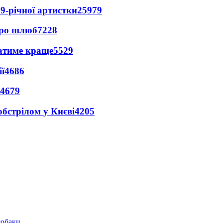
9-річної артистки
25979
про шлюб
7228
ватиме краще
5529
ї
4686
4679
обстрілом у Києві
4205
собаки