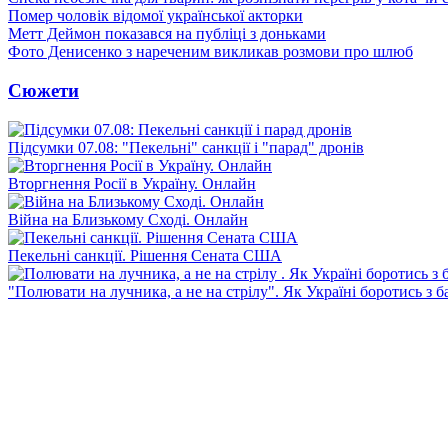
Помер чоловік відомої української акторки
Метт Деймон показався на публіці з доньками
Фото Денисенко з нареченим викликав розмови про шлюб
Сюжети
Підсумки 07.08: "Пекельні" санкції і "парад" дронів
Вторгнення Росії в Україну. Онлайн
Війна на Близькому Сході. Онлайн
Пекельні санкції. Рішення Сената США
"Полювати на лучника, а не на стрілу". Як Україні боротись з 