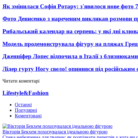
Як змінилася Софія Ротару: з'явилося нове фото 7
Фото Денисенко з нареченим викликав розмови 
Рибальський календар на серпень: у які дні клю
Модель продемонструвала фігуру на пляжах Греці
Дженніфер Лопес відпочила в Італії з близнюками
Лідер гурту Ногу свело! опинився під російським 
Читати коментарі
Lifestyle&Fashion
Останні
Популярні
Коментовані
Вікторія Бекхем похизувалася ідеальною фігурою
Спека небезпечна для тварин: як розпізнати перегрів у кота чи 