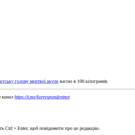
нтську голову мертвої акули
вагою в 100 кілограмів.
ш канал
https://t.me/korrespondentnet
ь Ctrl + Enter, щоб повідомити про це редакцію.