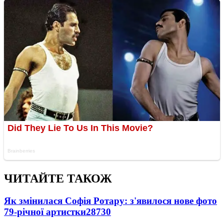
ЧИТАЙТЕ ТАКОЖ
Як змінилася Софія Ротару: з'явилося нове фото
79-річної артистки
28730