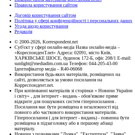
Правила користування сайтом
Договір користування сайтом
Політика у сфері конфіденційності і персональних даних
Угода щодо користування
Редакція
© 2000-2026, Korrespondent.net
Суб'єкт у сфері онлайн-медіа Назва онлайн-медіа –
«КореспонденТ.net» Адреса: 02091, місто Київ,
ХАРКІВСЬКЕ ШОСЕ, будинок 172-Б, офіс 208/1 E-mail:
sunlight@mediadim.com.ua
Телефон: 044-205-43-00
Ідентифікатор медіа – R40-06068
Використання будь-яких матеріалів, розміщених на
сайті, дозволяється за умови посилання на
Корреспондент.net.
При копіюванні матеріалів зі сторінки « Новини України
і світу» , для інтернет - видань - обов'язкове пряме
відкрите для пошукових систем гіперпосилання .
Посилання має бути розміщена в незалежності від
повного або часткового використання матеріалів.
Гіперпосилання ( для інтернет - видань) - повинна бути
розміщена в підзаголовку або в першому абзаці
матеріалу.
Новини з позначками "Думка", "Експертиза", "Заява",