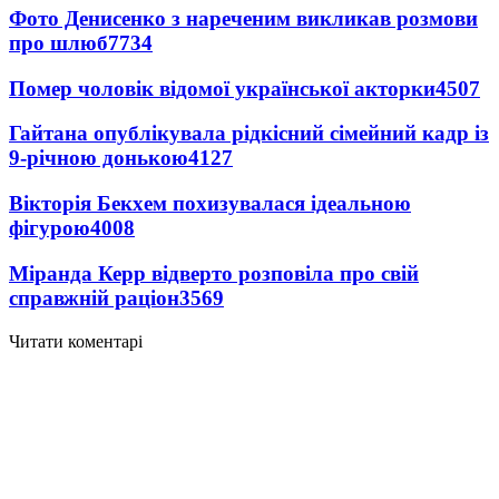
Фото Денисенко з нареченим викликав розмови
про шлюб
7734
Помер чоловік відомої української акторки
4507
Гайтана опублікувала рідкісний сімейний кадр із
9-річною донькою
4127
Вікторія Бекхем похизувалася ідеальною
фігурою
4008
Міранда Керр відверто розповіла про свій
справжній раціон
3569
Читати коментарі