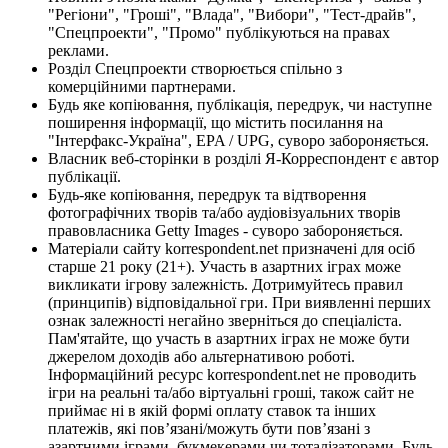
"Регіони", "Гроші", "Влада", "Вибори", "Тест-драйв",
"Спецпроекти", "Промо" публікуються на правах
реклами.
Розділ Спецпроекти створюється спільно з
комерційними партнерами.
Будь яке копіювання, публікація, передрук, чи наступне
поширення інформації, що містить посилання на
"Інтерфакс-Україна", EPA / UPG, суворо забороняється.
Власник веб-сторінки в розділі Я-Корреспондент є автор
публікації.
Будь-яке копіювання, передрук та відтворення
фотографічних творів та/або аудіовізуальних творів
правовласника Getty Images - суворо забороняється.
Матеріали сайту korrespondent.net призначені для осіб
старше 21 року (21+). Участь в азартних іграх може
викликати ігрову залежність. Дотримуйтесь правил
(принципів) відповідальної гри. При виявленні перших
ознак залежності негайно зверніться до спеціаліста.
Пам'ятайте, що участь в азартних іграх не може бути
джерелом доходів або альтернативою роботі.
Інформаційний ресурс korrespondent.net не проводить
ігри на реальні та/або віртуальні гроші, також сайт не
приймає ні в якій формі оплату ставок та інших
платежів, які пов’язані/можуть бути пов’язані з
азартними іграми, букмекерами чи тоталізаторами. Будь-