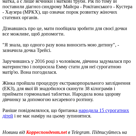
матка, а є лише яєчники і маткові труби. Рік по тому їй
поставили діагноз синдрому Майєра - Рокітанського - Кустера
- Хаузера (МРКХ), що означає порок розвитку жіночих
статевих органів.
Дізнавшись про це, мати пообіцяла зробити для своєї дочки
все можливе, щоб допомогти.
"Я знала, що одного разу вона виносить мою дитину", -
зазначила дочка Трейсі.
Заручившись у 2016 році з чоловіком, дівчина задумалася про
материнство і попросила Емму стати для неї сурогатною
матір'ю. Вона погодилася.
Жінка пройшла процедуру екстракорпорального запліднення
(ЕКЗ), для якої їй знадобилося скинути 38 кілограмів і
приймати гормональні таблетки. Народила вона здорову
дівчинку за допомогою кесаревого розтину.
Раніше повідомлялося, що британка
народила 15 сурогатних
дітей
і не має наміру на цьому зупинятися.
Новини від
Корреспондент.net
в Telegram. Підписуйтесь на