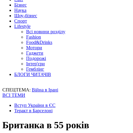
Бізнес
Наука
Шоу-бізнес
Спорт
Lifestyle
Всі новини розділу
Fashion
Food&Drinks
Мотори
Гаджети
Подорожі
Інтер'єри
Гемблінг
БЛОГИ ЧИТАЧІВ
СПЕЦТЕМА:
Війна в Ірані
ВСІ ТЕМИ
Вступ України в ЄС
Теракт в Барселоні
Британка в 55 років